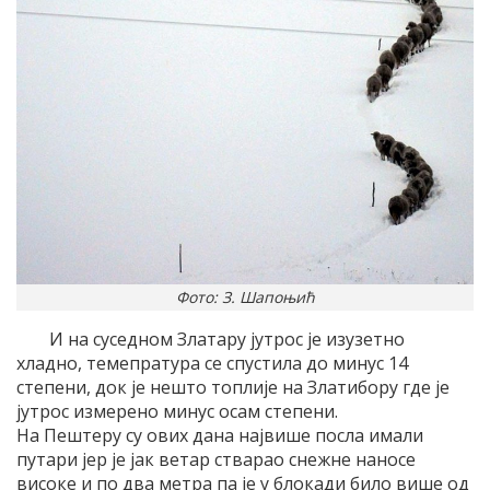
Фото: З. Шапоњић
И на суседном Златару јутрос је изузетно
хладно, темепратура се спустила до минус 14
степени, док је нешто топлије на Златибору где је
јутрос измерено минус осам степени.
На Пештеру су ових дана највише посла имали
путари јер је јак ветар стварао снежне наносе
високе и по два метра па је у блокади било више од