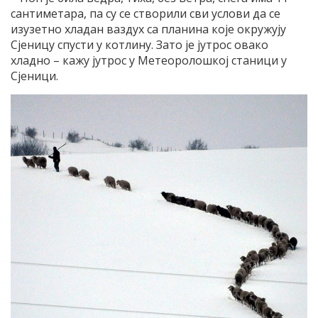
сантиметара, па су се створили сви услови да се
изузетно хладан ваздух са планина које окружују
Сјеницу спусти у котлину. Зато је јутрос овако
хладно – кажу јутрос у Метеоролошкој станици у
Сјеници.