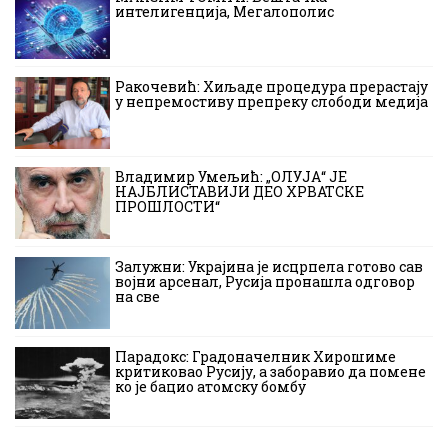
интелигенција, Мегалополис
Ракочевић: Хиљаде процедура прерастају
у непремостиву препреку слободи медија
Владимир Умељић: „ОЛУЈА“ ЈЕ
НАЈБЛИСТАВИЈИ ДЕО ХРВАТСКЕ
ПРОШЛОСТИ“
Залужни: Украјина је исцрпела готово сав
војни арсенал, Русија пронашла одговор
на све
Парадокс: Градоначелник Хирошиме
критиковао Русију, а заборавио да помене
ко је бацио атомску бомбу