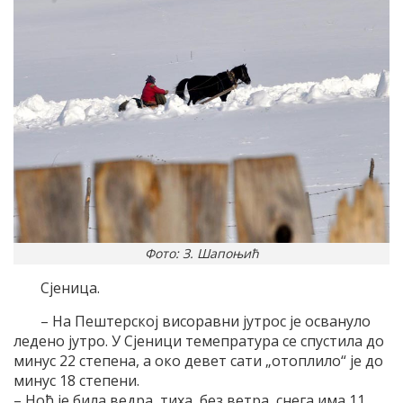
Фото: З. Шапоњић
Сјеница.
– На Пештерској висоравни јутрос је освануло
ледено јутро. У Сјеници темепратура се спустила до
минус 22 степена, а око девет сати „отоплило“ је до
минус 18 степени.
– Ноћ је била ведра, тиха, без ветра, снега има 11