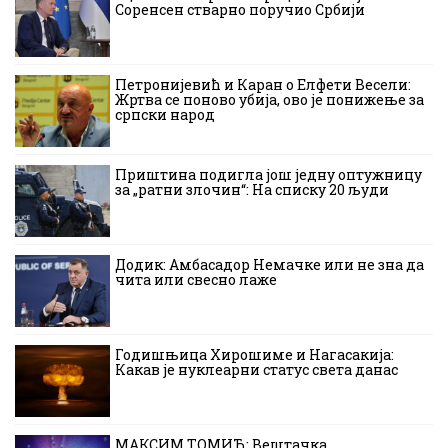
Соренсен стварно поручио Србији
Петронијевић и Каран о Елфети Весели:
Жртва се поново убија, ово је понижење за
српски народ
Приштина подигла још једну оптужницу
за „ратни злочин“: На списку 20 људи
Додик: Амбасадор Немачке или не зна да
чита или свесно лаже
Годишњица Хирошиме и Нагасакија:
Какав је нуклеарни статус света данас
МАКСИМ ТОМИЋ: Вештачка