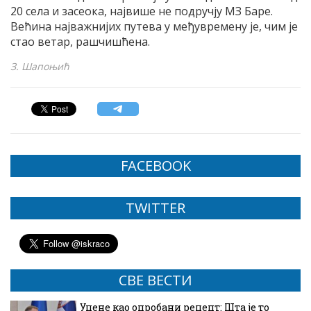
20 села и засеока, највише не подручју МЗ Баре.
Већина најважнијих путева у међувремену је, чим је
стао ветар, рашчишћена.
З. Шапоњић
FACEBOOK
TWITTER
СВЕ ВЕСТИ
Уцене као опробани рецепт: Шта је то