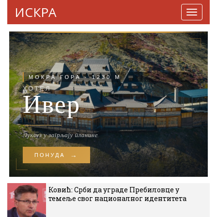
ИСКРА
Навига
Ковић: Срби да уграде Пребиловце у
темеље свог националног идентитета