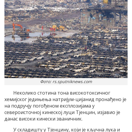
Фото: rs.sputniknews.com
Неколико стотина тона високотоксичног
хемијског једињења натријум-цијанид пронађено је
на подручју погођеном експлозијама у
североисточној кинеској луци Тјенцин, изјавио је
данас високи кинески званичник.
У складишту у Тјенцину, који је кључна лука и