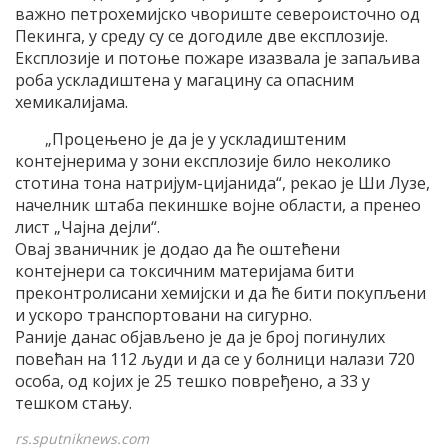
важно петрохемијско чвориште североисточно од
Пекинга, у среду су се догодиле две експлозије.
Експлозије и потоње пожаре изазвала је запаљива
роба ускладиштена у магацину са опасним
хемикалијама.
„Процењено је да је у ускладиштеним
контејнерима у зони експлозије било неколико
стотина тона натријум-цијанида“, рекао је Ши Лузе,
начелник штаба пекиншке војне области, а пренео
лист „Чајна дејли“.
Овај званичник је додао да ће оштећени
контејнери са токсичним материјама бити
преконтролисани хемијски и да ће бити покупљени
и ускоро транспортовани на сигурно.
Раније данас објављено је да је број погинулих
повећан на 112 људи и да се у болници налази 720
особа, од којих је 25 тешко повређено, а 33 у
тешком стању.
rs.sputniknews.com