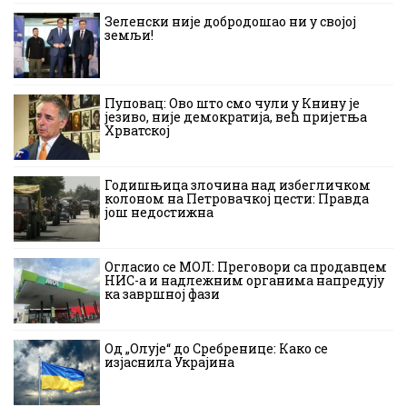
Зеленски није добродошао ни у својој
земљи!
Пуповац: Ово што смо чули у Книну је
језиво, није демократија, већ пријетња
Хрватској
Годишњица злочина над избегличком
колоном на Петровачкој цести: Правда
још недостижна
Огласио се МОЛ: Преговори са продавцем
НИС-а и надлежним органима напредују
ка завршној фази
Од „Олује“ до Сребренице: Како се
изјаснила Украјина