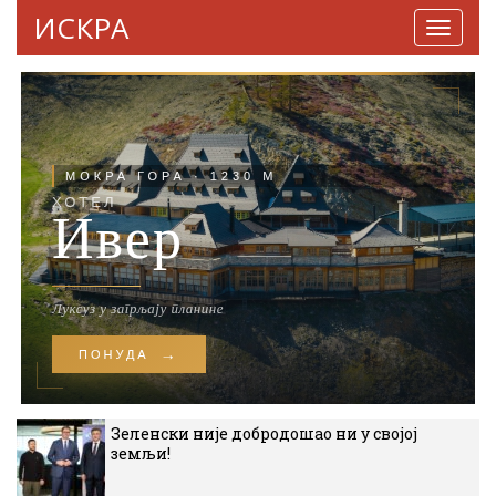
ИСКРА
Навига
Зеленски није добродошао ни у својој
земљи!