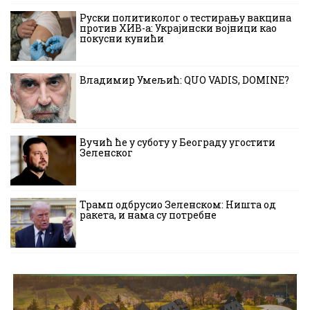
Руски политиколог о тестирању вакцина
против ХИВ-а: Украјински војници као
покусни кунићи
Владимир Умељић: QUO VADIS, DOMINE?
Вучић ће у суботу у Београду угостити
Зеленског
Трамп одбрусио Зеленском: Ништа од
ракета, и нама су потребне