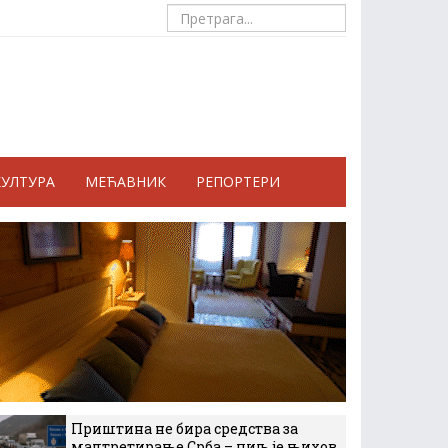
КУЛТУРА
МЕЋАВНИК
РЕПОРТЕРИ
Приштина не бира средства за
малтретирање Срба – циљ је њихов