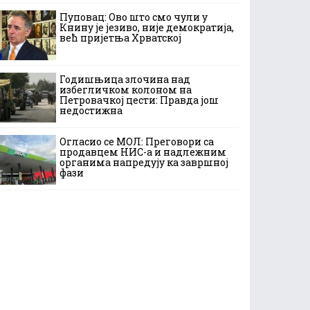
Пуповац: Ово што смо чули у
Книну је језиво, није демократија,
већ пријетња Хрватској
Годишњица злочина над
избегличком колоном на
Петровачкој цести: Правда још
недостижна
Огласио се МОЛ: Преговори са
продавцем НИС-а и надлежним
органима напредују ка завршној
фази