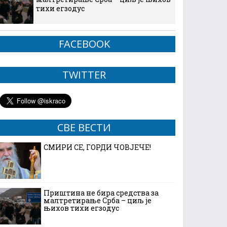
тихи егзодус
FACEBOOK
TWITTER
СВЕ ВЕСТИ
СМИРИ СЕ, ГОРДИ ЧОВЈЕЧЕ!
Приштина не бира средства за
малтретирање Срба – циљ је
њихов тихи егзодус