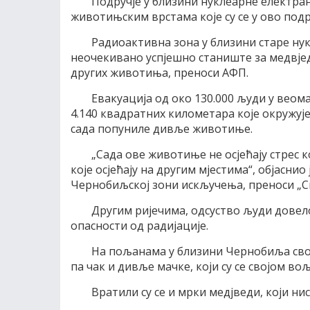
Подручје у близини нуклеарне електра
животињским врстама које су се у ово подр
Радиоактивна зона у близини старе ну
неочекивано успјешно станиште за медвје
других животиња, преноси АФП.
Евакуација од око 130.000 људи у веом
4.140 квадратних километара које окружује
сада попуниле дивље животиње.
„Сада ове животиње не осјећају стрес к
које осјећају на другим мјестима“, објасн
Чернобиљској зони искључења, преноси „С
Другим ријечима, одсуство људи довел
опасности од радијације.
На пољанама у близини Чернобиља свој
па чак и дивље мачке, који су се својом во
Вратили су се и мрки медјведи, који нис