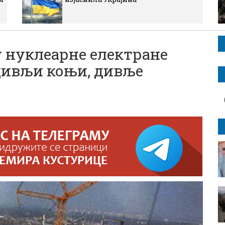
 нуклеарне електране
 дивљи коњи, дивље