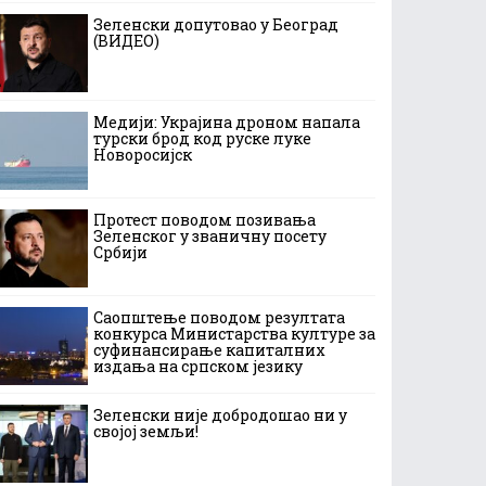
Зеленски допутовао у Београд
(ВИДЕО)
Медији: Украјина дроном напала
турски брод код руске луке
Новоросијск
Протест поводом позивања
Зеленског у званичну посету
Србији
Саопштење поводом резултата
конкурса Министарства културе за
суфинансирање капиталних
издања на српском језику
Зеленски није добродошао ни у
својој земљи!