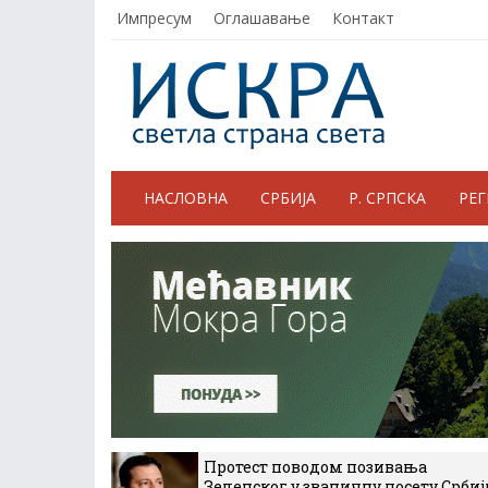
Импресум
Оглашавање
Контакт
НАСЛОВНА
СРБИЈА
Р. СРПСКА
РЕ
Протест поводом позивања
Зеленског у званичну посету Србиј