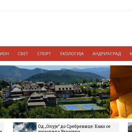
ГИОН
СВЕТ
СПОРТ
ЕКОЛОГИЈА
АНДРИЋГРАД
Од „Олује“ до Сребренице: Како се
и
изјаснила Украјина