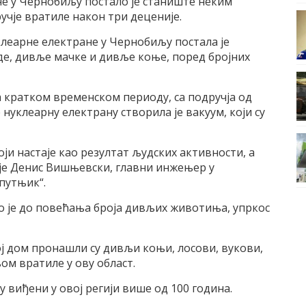
не у Чернобиљу постало је станиште неким
учје вратиле након три деценије.
клеарне електране у Чернобиљу постала је
де, дивље мачке и дивље коње, поред бројних
а кратком временском периоду, са подручја од
 нуклеарну електрану створила је вакуум, који су
оји настаје као резултат људских активности, а
ио је Денис Вишњевски, главни инжењер у
путњик“.
о је до повећања броја дивљих животиња, упркос
 дом пронашли су дивљи коњи, лосови, вукови,
љом вратиле у ову област.
у виђени у овој регији више од 100 година.