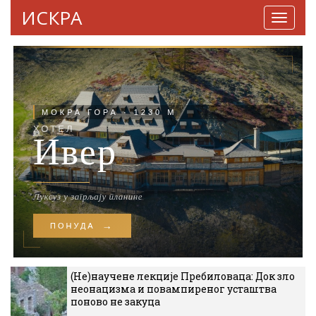
ИСКРА
Навига
(Не)научене лекције Пребиловаца: Док зло
неонацизма и повампиреног усташтва
поново не закуца