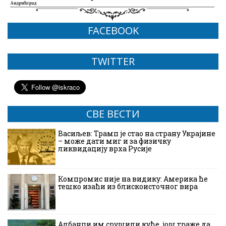
FACEBOOK
TWITTER
СВЕ ВЕСТИ
Васиљев: Трамп је стао на страну Украјине
– може дати миг и за физичку
ликвидацију врха Русије
Компромис није на видику: Америка ће
тешко изаћи из блискоисточног вира
Албанци им срушили куће, још траже да