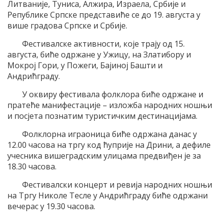
Литваније, Туниса, Алжира, Израела, Србије и
Републике Српске представиће се до 19. августа у
више градова Српске и Србије.
Фестивалске активности, које трају од 15.
августа, биће одржане у Ужицу, на Златибору и
Мокрој Гори, у Пожеги, Бајиној Башти и
Андрићграду.
У оквиру фестивала фолклора биће одржане и
пратеће манифестације – изложба народних ношњи
и посјета познатим туристичким дестинацијама.
Фолклорна играоница биће одржана данас у
12.00 часова на тргу код ћуприје на Дрини, а дефиле
учесника вишеградским улицама предвиђен је за
18.30 часова.
Фестивалски концерт и ревија народних ношњи
на Тргу Николе Тесле у Андрићграду биће одржани
вечерас у 19.30 часова.