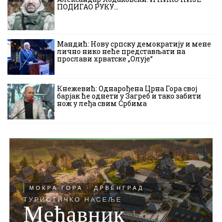
ПОДИГАО РУКУ…
Мандић: Нову српску демократију и мене
лично нико неће представљати на
прослави хрватске „Олује“
Кнежевић: Однарођена Црна Гора свој
барјак ће однети у Загреб и тако забити
нож у леђа свим Србима