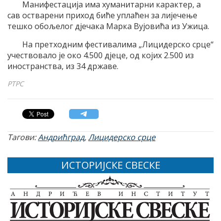
Манифестација има хуманитарни карактер, а
сав остварени приход биће уплаћен за лијечење
тешко обољелог дјечака Марка Вујовића из Ужица.
На претходним фестивалима „Лицидерско срце“
учествовало је око 4.500 дјеце, од којих 2.500 из
иностранства, из 34 државе.
РТРС
Тагови:
Андрићград
,
Лицидерско срце
ИСТОРИЈСКЕ СВЕСКЕ