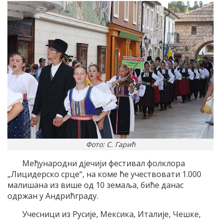
Фото: С. Гарић
Међународни дјечији фестивал фолклора
„Лицидерско срце“, на коме ће учествовати 1.000
малишана из више од 10 земаља, биће данас
одржан у Андрићграду.
Учесници из Русије, Мексика, Италије, Чешке,