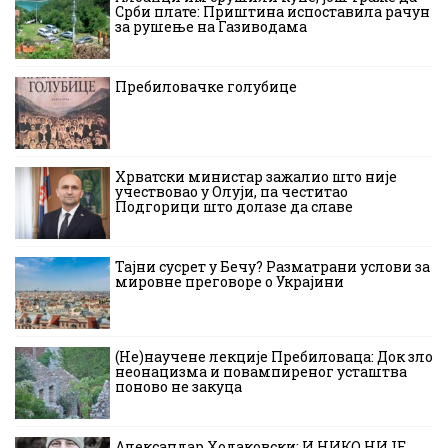
Срби плате: Приштина испоставила рачун
за рушење на Газиводама
Пребиловачке голубице
Хрватски министар зажалио што није
учествовао у Олуји, па честитао
Подгорици што долазе да славе
Тајни сусрет у Бечу? Разматрани услови за
мировне преговоре о Украјини
(Не)научене лекције Пребиловаца: Док зло
неонацизма и повампиреног усташтва
поново не закуца
Александар Ходаковски: И НИКО НИЈЕ