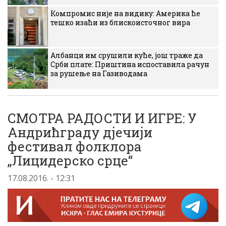
Компромис није на видику: Америка ће
тешко изаћи из блискоисточног вира
Албанци им срушили куће, још траже да
Срби плате: Приштина испоставила рачун
за рушење на Газиводама
СМОТРА РАДОСТИ И ИГРЕ: У
Андрићграду дјечији
фестивал фолклора
„Лицидерско срце“
17.08.2016. - 12:31