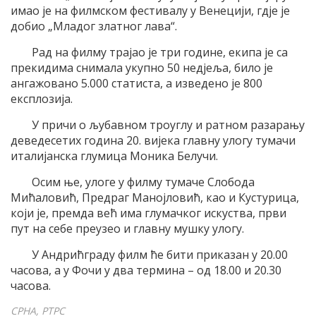
имао је на филмском фестивалу у Венецији, гдје је
добио „Младог златног лава“.
Рад на филму трајао је три године, екипа је са
прекидима снимала укупно 50 недјеља, било је
ангажовано 5.000 статиста, а изведено је 800
експлозија.
У причи о љубавном троуглу и ратном разарању
деведесетих година 20. вијека главну улогу тумачи
италијанска глумица Моника Белучи.
Осим ње, улоге у филму тумаче Слобода
Мићаловић, Предраг Манојловић, као и Кустурица,
који је, премда већ има глумачког искуства, први
пут на себе преузео и главну мушку улогу.
У Андрићграду филм ће бити приказан у 20.00
часова, а у Фочи у два термина – од 18.00 и 20.30
часова.
СРНА, РТРС