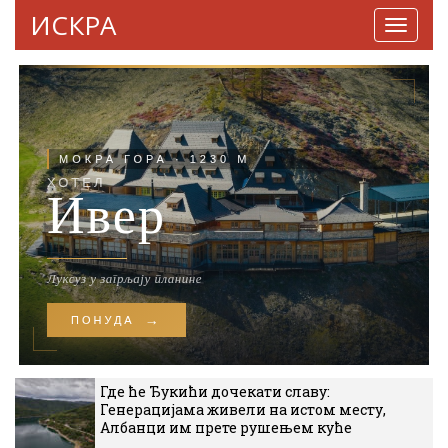
ИСКРА
Навига
Где ће Ђукићи дочекати славу:
Генерацијама живели на истом месту,
Албанци им прете рушењем куће