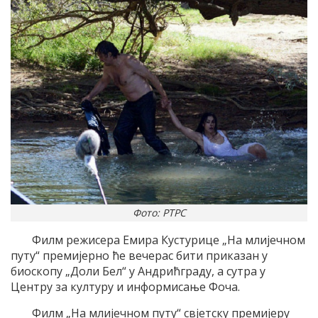
Фото: РТРС
Филм режисера Емира Кустурице „На млијечном
путу“ премијерно ће вечерас бити приказан у
биоскопу „Доли Бел“ у Андрићграду, а сутра у
Центру за културу и информисање Фоча.
Филм „На млијечном путу“ свјетску премијеру