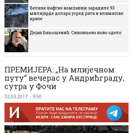
Велике нафтне компаније зарадиле 93
милијарде долара усред рата и климатске
кризе
Дејан Баљошевић: Синовљево ново одело
ПРЕМИЈЕРА: „На млијечном
путу“ вечерас у Андрићграду,
сутра у Фочи
02.03.2017. - 9:50