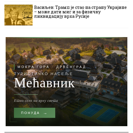
Васиљев: Трамп је стао на страну Украјине
– може дати миг и за физичку
ликвидацију врха Русије