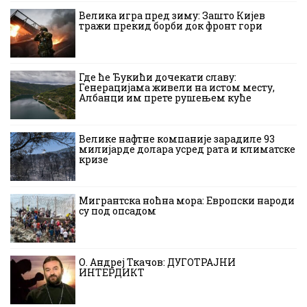
Велика игра пред зиму: Зашто Кијев
тражи прекид борби док фронт гори
Где ће Ђукићи дочекати славу:
Генерацијама живели на истом месту,
Албанци им прете рушењем куће
Велике нафтне компаније зарадиле 93
милијарде долара усред рата и климатске
кризе
Мигрантска ноћна мора: Европски народи
су под опсадом
О. Андреј Ткачов: ДУГОТРАЈНИ
ИНТЕРДИКТ