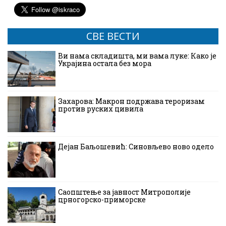
СВЕ ВЕСТИ
Ви нама складишта, ми вама луке: Како је
Украјина остала без мора
Захарова: Макрон подржава тероризам
против руских цивила
Дејан Баљошевић: Синовљево ново одело
Саопштење за јавност Митрополије
црногорско-приморске