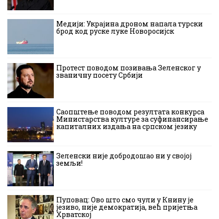
Медији: Украјина дроном напала турски
брод код руске луке Новоросијск
Протест поводом позивања Зеленског у
званичну посету Србији
Саопштење поводом резултата конкурса
Министарства културе за суфинансирање
капиталних издања на српском језику
Зеленски није добродошао ни у својој
земљи!
Пуповац: Ово што смо чули у Книну је
језиво, није демократија, већ пријетња
Хрватској