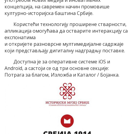
употребом нових медија и иновативних
концепција, на савремен начин промовише
културно-историјска баштина Србије.
Користећи технологију проширене стварности,
апликација омогућава да остварите интеракцију са
експонатима
и откријете разноврсне мултимедијалне садржаје
који представљају дигиталну надградњу поставке.
Доступна је за оперативне системе iOS и
Android, а састоји се од три основне секције:
Потрага за благом, Изложба и Каталог / Бојанка.