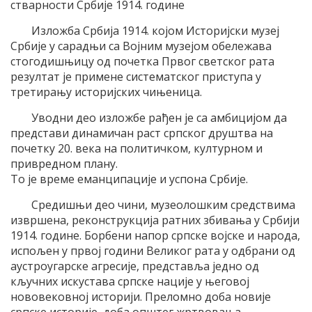
стварности Србије 1914. године
Изложба Србија 1914. којом Историјски музеј
Србије у сарадњи са Војним музејом обележава
стогодишњицу од почетка Првог светског рата
резултат је примене систематског приступа у
третирању историјских чињеница.
Уводни део изложбе рађен је са амбицијом да
представи динамичан раст српског друштва на
почетку 20. века на политичком, културном и
привредном плану.
То је време еманципације и успона Србије.
Средишњи део чини, музеолошким средствима
извршена, реконструкција ратних збивања у Србији
1914. године. Борбени напор српске војске и народа,
испољен у првој години Великог рата у одбрани од
аустроугарске агресије, представља једно од
кључних искустава српске нације у његовој
нововековној историји. Преломно доба новије