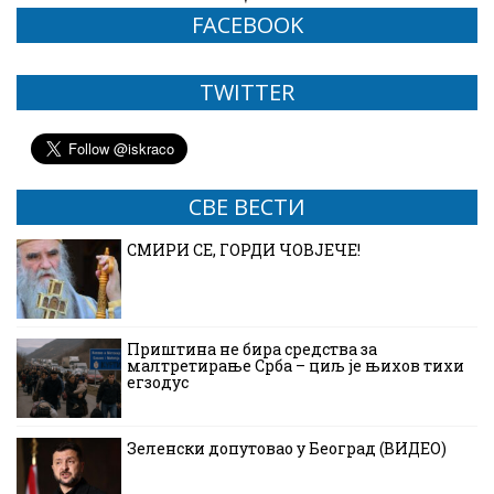
FACEBOOK
TWITTER
СВЕ ВЕСТИ
СМИРИ СЕ, ГОРДИ ЧОВЈЕЧЕ!
Приштина не бира средства за
малтретирање Срба – циљ је њихов тихи
егзодус
Зеленски допутовао у Београд (ВИДЕО)