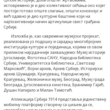
српске историје, доба општег жртвовања,
истовремено је и део колективног сећања око којег
постоји готово опште слагање, општи консензус и
већ одавно је део културне баштине који на
најпозитивнији начин артикулише свест грађана
Србије.
Изложба је, као савремени музејски пројекат,
реализована уз подршку и сарадњу многобројних
институција културе и појединаца, којима се овом
приликом најсрдачније захваљујемо: Музеј историје
Југославије, Фототeка САНУ, Народна библиотека
Србије, Универзитетска библиотека „Светозар
Марковић“, Војни архив, Архив Србије, Историјски
архив Шумадије, Крагујевац, Народни музеј
Крагујевац, Железнички музеј, Београд, Музеј града
Београда, Југословенска кинотека, Бранимир Гајић,
Душан Напијало и Милан Тимотић.
Апликација Србија 1914 представља јединствену
мобилну платформу створену са циљем да се,