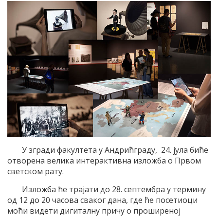
У згради факултета у Андрићграду, 24. јула биће
отворена велика интерактивна изложба о Првом
светском рату.
Изложба ће трајати до 28. септембра у термину
од 12 до 20 часова сваког дана, где ће посетиоци
моћи видети дигиталну причу о проширеној