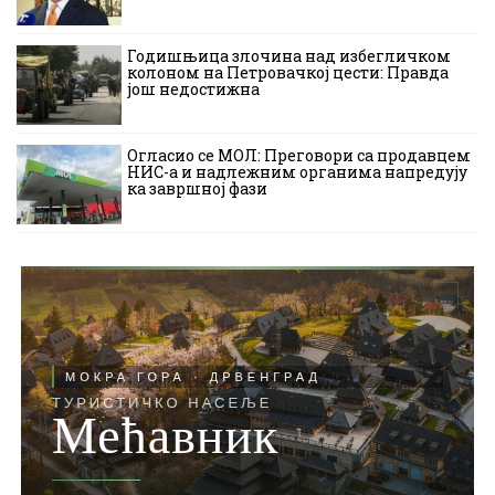
Годишњица злочина над избегличком
колоном на Петровачкој цести: Правда
још недостижна
Огласио се МОЛ: Преговори са продавцем
НИС-а и надлежним органима напредују
ка завршној фази