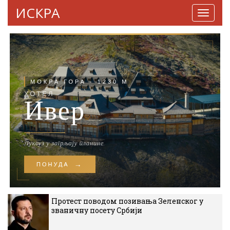
ИСКРА
Навига
Протест поводом позивања Зеленског у
званичну посету Србији