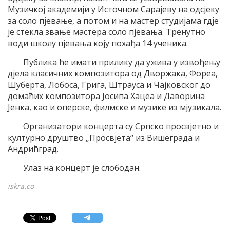
Музичкој академији у Источном Сарајеву на одсјеку
за соло пјевање, а потом и на мастер студијама гдје
је стекла звање мастера соло пјевања. Тренутно
води школу пјевања коју похађа 14 ученика.
Публика ће имати прилику да ужива у извођењу
дјела класичних композитора од Дворжака, Фореа,
Шуберта, Лобоса, Грига, Штрауса и Чајковског до
домаћих композитора Јосипа Хацеа и Даворина
Јенка, као и оперске, филмске и музике из мјузикала.
Организатори концерта су Српско просвјетно и
културно друштво „Просвјета“ из Вишеграда и
Андрићград.
Улаз на концерт је слободан.
iskra.co