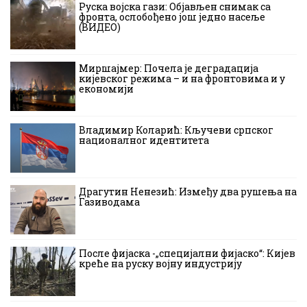
Руска војска гази: Објављен снимак са
фронта, ослобођено још једно насеље
(ВИДЕО)
Миршајмер: Почела је деградација
кијевског режима – и на фронтовима и у
економији
Владимир Коларић: Кључеви српског
националног идентитета
Драгутин Ненезић: Између два рушења на
Газиводама
После фијаска -„специјални фијаско“: Кијев
креће на руску војну индустрију