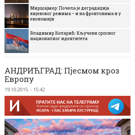
Миршајмер: Почела је деградација
кијевског режима – и на фронтовима и у
економији
Владимир Коларић: Кључеви српског
националног идентитета
АНДРИЋГРАД: Пјесмом кроз
Европу
19.10.2015. - 15:42