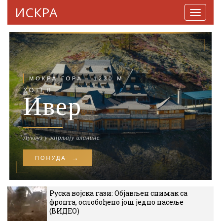
ИСКРА
Навига
Руска војска гази: Објављен снимак са
фронта, ослобођено још једно насеље
(ВИДЕО)