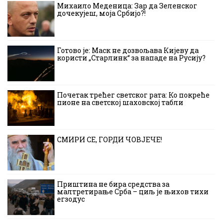
Михаило Меденица: Зар да Зеленског
дочекујеш, моја Србијо?!
Готово је: Маск не дозвољава Кијеву да
користи „Старлинк“ за нападе на Русију?
Почетак трећег светског рата: Ко покреће
пионе на светској шаховској табли
СМИРИ СЕ, ГОРДИ ЧОВЈЕЧЕ!
Приштина не бира средства за
малтретирање Срба – циљ је њихов тихи
егзодус