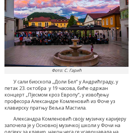
Фото: С. Гарић
У сали биоскопа „Доли Бел“ у Андрићграду, у
петак 23. октобра у 19 часова, биће одржан
концерт „Пјесмом кроз Европу“, у извођењу
професора Александре Комленовић из Фоче уз
клавирску пратњу Вељка Мастила.
Александра Комленовић своју музичку каријеру
започела је у Основној музичкој школи у Фочи на
одсјеку за клавир, након чега се усавршавала на