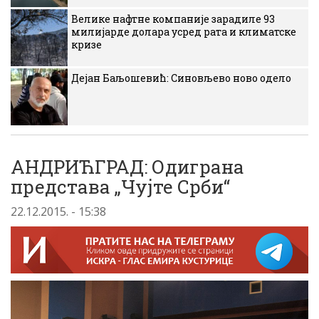
Велике нафтне компаније зарадиле 93
милијарде долара усред рата и климатске
кризе
Дејан Баљошевић: Синовљево ново одело
АНДРИЋГРАД: Одиграна
представа „Чујте Срби“
22.12.2015. - 15:38