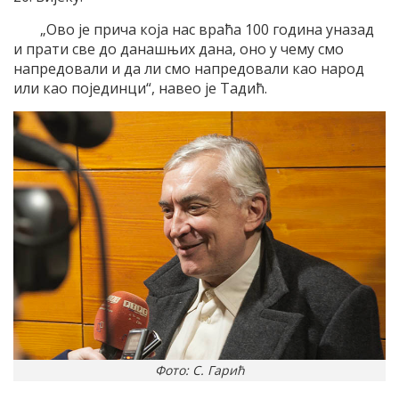
„Ово је прича која нас враћа 100 година уназад
и прати све до данашњих дана, оно у чему смо
напредовали и да ли смо напредовали као народ
или као појединци“, навео је Тадић.
Фото: С. Гарић