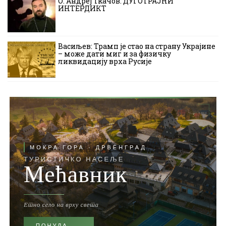
О. Андреј Ткачов: ДУГОТРАЈНИ
ИНТЕРДИКТ
Васиљев: Трамп је стао на страну Украјине
– може дати миг и за физичку
ликвидацију врха Русије