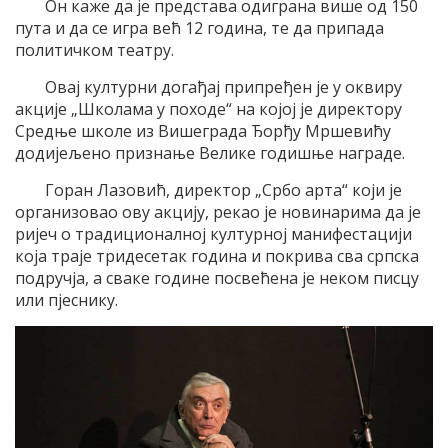
Он каже да је представа одиграна више од 150
пута и да се игра већ 12 година, те да припада
политичком театру.
Овај културни догађај припређен је у оквиру
акције „Школама у походе“ на којој је директору
Средње школе из Вишеграда Ђорђу Мршевићу
додијељено признање Велике годишње награде.
Горан Лазовић, директор „Србо арта“ који је
организовао ову акцију, рекао је новинарима да је
ријеч о традиционалној културној манифестацији
која траје тридесетак година и покрива сва српска
подручја, а сваке године посвећена је неком писцу
или пјеснику.