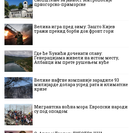
црногорско-приморске
Велика игра пред зиму: Зашто Кијев
тражи прекид борби док фронт гори
Где ће Ђукићи дочекати славу:
Генерацијама живели на истом месту,
Албанци им прете рушењем куће
Велике нафтне компаније зарадиле 93
милијарде долара усред рата и климатске
кризе
Мигрантска ноћна мора: Европски народи
су под опсадом