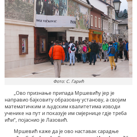
Фото: С. Гарић
„Ово признање припада Мршевићу јер је
направио бајковиту образовну установу, а својим
математичким и људским квалитетима изводи
ученике на пут и показује им смјернице гдје треба
ићи“, појаснио је Лазовић.
Мршевић каже да је ово наставак сарадње