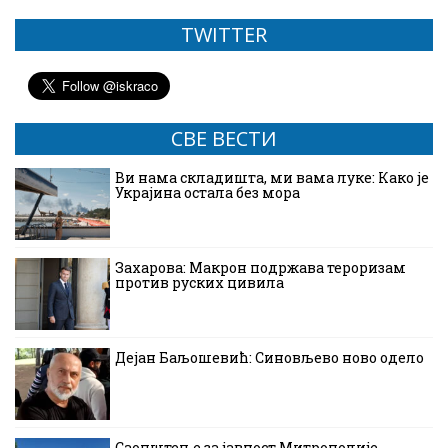
TWITTER
СВЕ ВЕСТИ
Ви нама складишта, ми вама луке: Како је
Украјина остала без мора
Захарова: Макрон подржава тероризам
против руских цивила
Дејан Баљошевић: Синовљево ново одело
Саопштење за јавност Митрополије