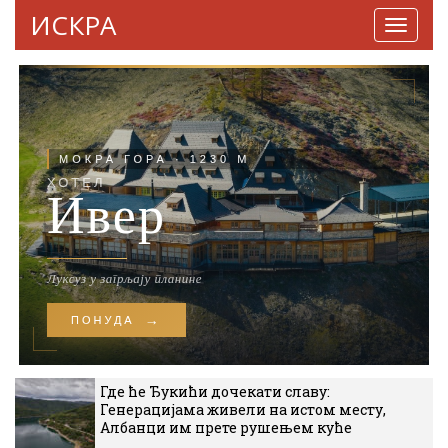
ИСКРА
Навига
Где ће Ђукићи дочекати славу:
Генерацијама живели на истом месту,
Албанци им прете рушењем куће