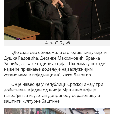
Фото: С. Гарић
„До сада смо обиљежили стогодишњицу смрти
Душка Радовића, Десанке Максимовић, Бранка
Ћопића, а сваке године акција `Школама у походе`
највеће признање додељује најзаслужнијим
установама и појединцима“, каже Лазовић.
Он је навео да у Републици Српској имају три
добитника, а један од њих је Мршевић који је
награђен за изузетан допринос у образовању и
заштити културне баштине.