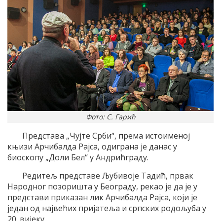
Фото: С. Гарић
Представа „Чујте Срби“, према истоименој
књизи Арчибалда Рајса, одиграна је данас у
биоскопу „Доли Бел“ у Андрићграду.
Редитељ представе Љубивоје Тадић, првак
Народног позоришта у Београду, рекао је да је у
представи приказан лик Арчибалда Рајса, који је
један од највећих пријатеља и српских родољуба у
20. вијеку.