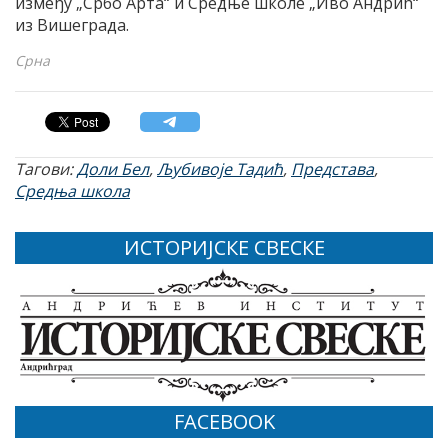
између „Србо Арта“ и Средње школе „Иво Андрић“
из Вишеграда.
Срна
Тагови:
Доли Бел
,
Љубивоје Тадић
,
Представа
,
Средња школа
ИСТОРИЈСКЕ СВЕСКЕ
FACEBOOK