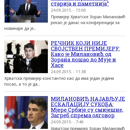
старија и паметнија“
24.09.2015. - 15:06
Премијер Хрватске Зоран Милановић
рекао је данас на конференцији за
новинаре да је...
РЕЧНИК КОЈИ НИЈЕ
СВОЈСТВЕН ПРЕМИЈЕРУ:
Како је Милановић од
Зорана дошао до Мујe и
Хасe
24.09.2015. - 11:38
Хрватски премијер константно као да има један једини
посао, а то је да...
МИЛАНОВИЋ НАЈАВЉУЈЕ
ЕСКАЛАЦИЈУ СУКОБА:
Мјере Србије су смијешне,
Загреб спрема одговор
24.09.2015. - 7:46
Хрватски премијер Зоран Милановић