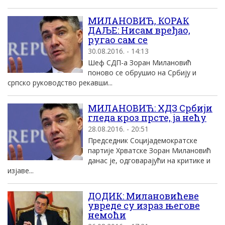
MИЛАНОВИЋ, КОРАК
ДАЉЕ: Нисам вређао,
ругао сам се
30.08.2016. - 14:13
Шеф СДП-а Зоран Mилановић
поново се обрушио на Србиjу и
српско руководство рекавши...
MИЛАНОВИЋ: ХДЗ Србиjи
гледа кроз прсте, jа нећу
28.08.2016. - 20:51
Председник Социjадемократске
партиjе Хрватске Зоран Mилановић
данас jе, одговараjући на критике и
изjаве...
ДОДИК: Милановићеве
увреде су израз његове
немоћи