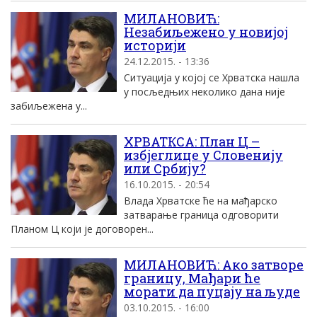
МИЛАНОВИЋ:
Незабиљежено у новијој
историји
24.12.2015. - 13:36
Ситуација у којој се Хрватска нашла
у посљедњих неколико дана није
забиљежена у...
ХРВАТКСА: План Ц –
избјеглице у Словенију
или Србију?
16.10.2015. - 20:54
Влада Хрватске ће на мађарско
затварање граница одговорити
Планом Ц који је договорен...
МИЛАНОВИЋ: Ако затворе
границу, Мађари ће
морати да пуцају на људе
03.10.2015. - 16:00