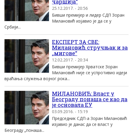
чаршија“
25.12.2017. - 20:56
Бивши премијер и лидер СДП Зоран
Милановић изјавио је да се у
Србији...
ЕКСПЕРТ ЗА СВЕ:
Милановић стручњак и за
„мигове“
12.02.2017. - 20:34
Бивши премијер Хрватске Зоран
Милановић није се успротивио идеји
враћања служења војног рока...
MИЛАНОВИЋ: Власт у
Београду понаша се као да
jе основала EУ
03.09.2016. - 15:19
Председник СДП-а Зоран Mилановић
изjавио jе данас да се власт у
Београду „понаша...