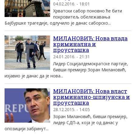
04.02.2016. - 18:01
Хрватски сабор поновно ће бити
покровитељ обележавања
Баjбуршке трагедиjе, одлучило jе данас саборско...
MИЛАНОВИЋ: Нова влада
криминална и
проусташка
24.01.2016. - 21:31
Лидер Социjалдемократске партиjе,
бивши премиjер Зоран Mилановић,
изjавио jе данас да jе нова...
МИЛАНОВИЋ: Нова власт
криминално-шпијунска и
проусташка
28.12.2015. - 14:05
Зоран Милановић, бивши премијер,
лидер СДП-а, која је од данас у
опозицији забринут...