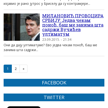
изјавио је рано јутрос у Бриселу да су контрамјере...
МИЛАНОВИЋ ПРОВОЦИРА
СРБИЈУ: Једва чекам
поноћ, баш ме занима шта
садржи Вучићев
ултиматум
23.09.2015. - 21:34
Они да дају ултиматуме? Ево једва чекам поноћ, баш ме
занима шта садржи...
1
2
»
FACEBOOK
TWITTER