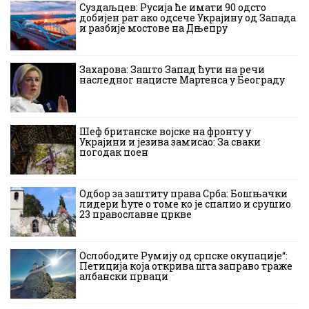
Суздаљцев: Русија ће имати 90 одсто
добијен рат ако одсече Украјину од Запада
и разбије мостове на Дњепру
Захарова: Зашто Запад ћути на речи
наследног нацисте Мартенса у Београду
Шеф британске војске на фронту у
Украјини и језива замисао: За сваки
погодак поен
Одбор за заштиту права Срба: Бошњачки
лидери ћуте о томе ко је спалио и срушио
23 православне цркве
Ослободите Румију од српске окупације“:
Петиција која открива шта заправо траже
албански прваци