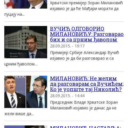
Хрватски премијер Зоран Милановић
изјавио је да ће Мађари морати да
пуцају на...
ВУЧИЋ ОДГОВОРИО
МИЛАНОВИЋУ: Разговарао
бих и са црним ђаволом
28.09.2015. - 19:17
Премијер Србије Александар Вучић
изјавио је да би разговарао и са
црним ђаволом...
МИЛАНОВИЋ: Не желим
да разговарам са Вучићем;
Ко је уопште тај Николић?
28.09.2015. - 14:44
Председник Владе Хрватске Зоран
Милановић изјавио је данас да не
жели више да...