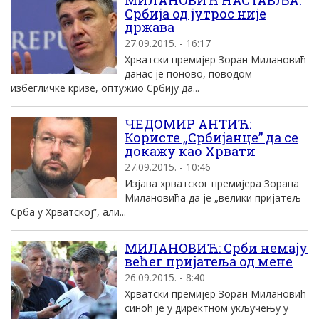
МИЛАНОВИЋ НАСТАВЉА:
Србија од јутрос није
држава
27.09.2015. - 16:17
Хрватски премијер Зоран Милановић
данас је поново, поводом
избегличке кризе, оптужио Србију да...
ЧЕДОМИР АНТИЋ:
Користе „Србијанце” да се
докажу као Хрвати
27.09.2015. - 10:46
Изјава хрватског премијера Зорана
Милановића да је „велики пријатељ
Срба у Хрватској”, али...
МИЛАНОВИЋ: Срби немају
већег пријатеља од мене
26.09.2015. - 8:40
Хрватски премијер Зоран Милановић
синоћ је у директном укључењу у