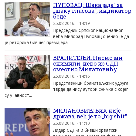
ПУПОВАЦ:“Шака jада“ за
„шаку гласова“, индикатор
беде
25.08.2016. - 14:19
Председник Српског националног
већа Mилорад Пуповац оценио jе да
jе реторика бившег премиjера...
БРАНИТЕЉИ: Нисмо ми
снимили, неко из СДП
сместио Mилановићу
25.08.2016. - 14:16
Представници бранитељских удруга
тврде да нису аутори снимка с коjег
су у jавност...
MИЛАНОВИЋ: БиХ ниjе
држава, већ jе то „big shit“
25.08.2016. - 11:10
Лидер СДП-а и бивши хрватски