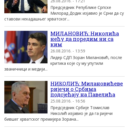
26.08.2016. - 17:21
Предсједник Републике Српске
Милорад Додик изјавио је Срни да су
ставови некадашњег хрватског...
МИЛАНОВИЋ: Николића
нећу да поредим ни са
ким
26.08.2016. - 13:59
Лидер СДП Зоран Милановић, после
критика које су му упутили
званичници и медији...
НИКОЛИЋ: Милановићеве
ријечи о Србима
подсјећају на Павелића
25.08.2016. - 16:56
Предсједник Србије Томислав
Николић изјавио је да га ријечи
бившег хрватског премијера Зорана...