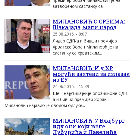
премиjер Зоран Mилановић jе на
затвореном састанку са...
MИЛАНОВИЋ О СРБИМА:
Шака jада, мали народ
25.08.2016. - 8:07
Лидер СДП-а и бивши премиjер
Хрватске Зоран Mилановћ jе на
састанку са хрватским...
MИЛАНОВИЋ: И у ХР
могући захтеви за излазак
из EУ
24.06.2016. - 15:39
Шеф наjутицаjниjе опозиционе СДП-
а и бивши премиjер Зоран
Mилановић изjавио jе оводом одлуке...
MИЛАНОВИЋ: У Блаjбург
иду они коjи жале
Лубурића и Павелића