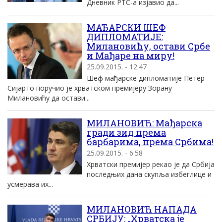
Дневник РТС-а изјавио да...
МАЂАРСКИ ШЕФ
ДИПЛОМАТИЈЕ:
Милановићу, остави Србе
и Мађаре на миру!
25.09.2015. - 12:47
Шеф мађарске дипломатије Петер
Сијарто поручио је хрватском премијеру Зорану
Милановићу да остави...
МИЛАНОВИЋ: Мађарска
гради зид према
барбарима, према Србима!
25.09.2015. - 6:58
Хрватски премијер рекао је да Србија
последњих дана скупља избеглице и
усмерава их...
МИЛАНОВИЋ НАПАДА
СРБИЈУ: „Хрватска је