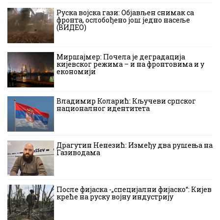
Руска војска гази: Објављен снимак са
фронта, ослобођено још једно насеље
(ВИДЕО)
Миршајмер: Почела је деградација
кијевског режима – и на фронтовима и у
економији
Владимир Коларић: Кључеви српског
националног идентитета
Драгутин Ненезић: Између два рушења на
Газиводама
После фијаска -„специјални фијаско“: Кијев
креће на руску војну индустрију