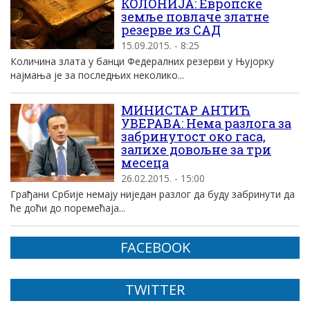
КОЛОНИЈА: Европске
земље повлаче златне
резерве из САД
15.09.2015. - 8:25
Количина злата у банци Федералних резерви у Њујорку
најмања је за последњих неколико...
МИНИСТАР АНТИЋ
УВЕРАВА: Нема разлога за
забринутост око гаса,
залихе довољне за три
месеца
26.02.2015. - 15:00
Грађани Србије немају ниједан разлог да буду забринути да
ће доћи до поремећаја...
FACEBOOK
TWITTER