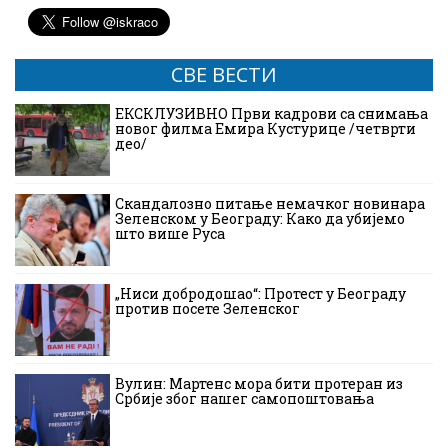
СВЕ ВЕСТИ
ЕКСКЛУЗИВНО Први кадрови са снимања
новог филма Емира Кустурице /четврти
део/
Скандалозно питање немачког новинара
Зеленском у Београду: Како да убијемо
што више Руса
„Ниси добродошао“: Протест у Београду
против посете Зеленског
Вулин: Мартенс мора бити протеран из
Србије због нашег самопоштовања