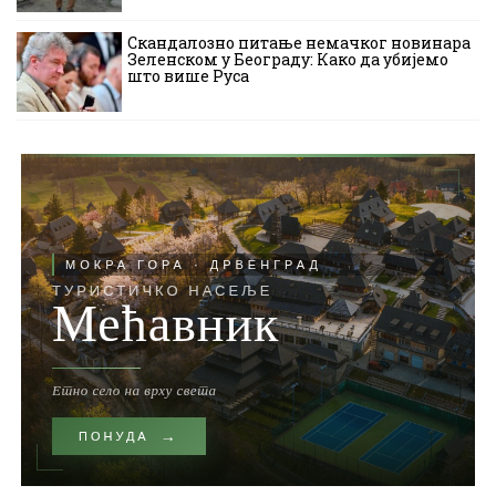
Скандалозно питање немачког новинара
Зеленском у Београду: Како да убијемо
што више Руса