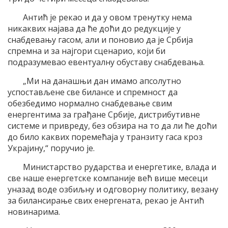
Антић је рекао и да у овом тренутку нема
никаквих најава да ће доћи до редукције у
снабдевању гасом, али и поновио да је Србија
спремна и за најгори сценарио, који би
подразумевао евентуалну обуставу снабдевања.
„Ми на данашњи дан имамо апсолутно
успостављене све билансе и спремност да
обезбедимо нормално снабдевање свим
енергентима за грађане Србије, дистрибутивне
системе и привреду, без обзира на то да ли ће доћи
до било каквих поремећаја у транзиту гаса кроз
Украјину,“ поручио је.
Министарство рударства и енергетике, влада и
све наше енергетске компаније већ више месеци
уназад воде озбиљну и одговорну политику, везану
за билансирање свих енергената, рекао је Антић
новинарима.