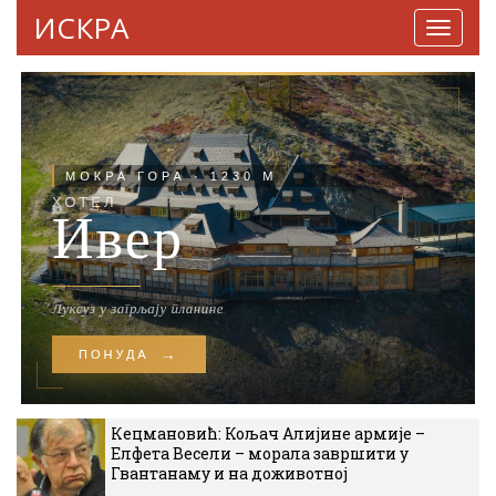
ИСКРА
Навига
Кецмановић: Кољач Алијине армије –
Елфета Весели – морала завршити у
Гвантанаму и на доживотној