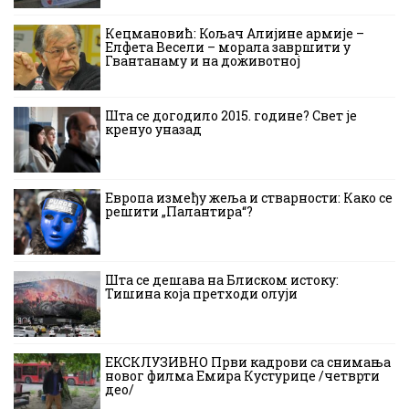
Кецмановић: Кољач Алијине армије –
Елфета Весели – морала завршити у
Гвантанаму и на доживотној
Шта се догодило 2015. године? Свет је
кренуо уназад
Европа између жеља и стварности: Како се
решити „Палантира“?
Шта се дешава на Блиском истоку:
Тишина која претходи олуји
ЕКСКЛУЗИВНО Први кадрови са снимања
новог филма Емира Кустурице /четврти
део/