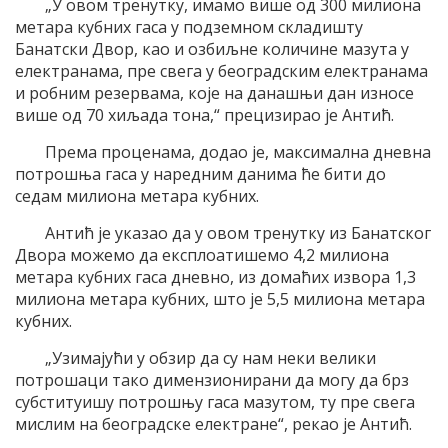
„У овом тренутку, имамо више од 300 милиона
метара кубних гаса у подземном складишту
Банатски Двор, као и озбиљне количине мазута у
електранама, пре свега у београдским електранама
и робним резервама, које на данашњи дан износе
више од 70 хиљада тона,“ прецизирао је Антић.
Према проценама, додао је, максимална дневна
потрошња гаса у наредним данима ће бити до
седам милиона метара кубних.
Антић је указао да у овом тренутку из Банатског
Двора можемо да експлоатишемо 4,2 милиона
метара кубних гаса дневно, из домаћих извора 1,3
милиона метара кубних, што је 5,5 милиона метара
кубних.
„Узимајући у обзир да су нам неки велики
потрошаци тако димензионирани да могу да брз
субституишу потрошњу гаса мазутом, ту пре свега
мислим на београдске електране“, рекао је Антић.