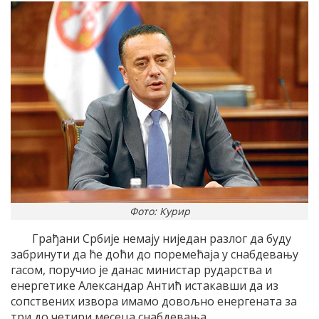
Фото: Курир
Грађани Србије немају ниједан разлог да буду
забринути да ће доћи до поремећаја у снабдевању
гасом, поручио је данас министар рударства и
енергетике Александар Антић истакавши да из
сопствених извора имамо довољно енергената за
три до четири месеца снабдевања.