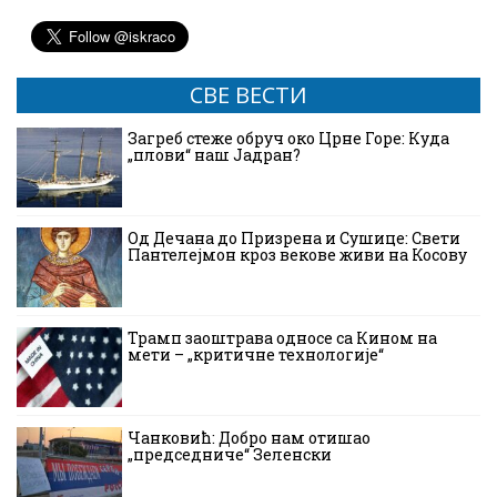
СВЕ ВЕСТИ
Загреб стеже обруч око Црне Горе: Куда
„плови“ наш Јадран?
Од Дечана до Призрена и Сушице: Свети
Пантелејмон кроз векове живи на Косову
Трамп заоштрава односе са Кином на
мети – „критичне технологије“
Чанковић: Добро нам отишао
„председниче“ Зеленски