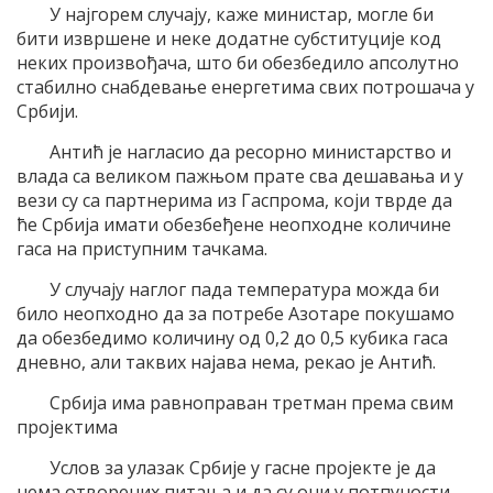
У најгорем случају, каже министар, могле би
бити извршене и неке додатне субституције код
неких произвођача, што би обезбедило апсолутно
стабилно снабдевање енергетима свих потрошача у
Србији.
Антић је нагласио да ресорно министарство и
влада са великом пажњом прате сва дешавања и у
вези су са партнерима из Гаспрома, који тврде да
ће Србија имати обезбеђене неопходне количине
гаса на приступним тачкама.
У случају наглог пада температура можда би
било неопходно да за потребе Азотаре покушамо
да обезбедимо количину од 0,2 до 0,5 кубика гаса
дневно, али таквих најава нема, рекао је Антић.
Србија има равноправан третман према свим
пројектима
Услов за улазак Србије у гасне пројекте је да
нема отворених питања и да су они у потпуности