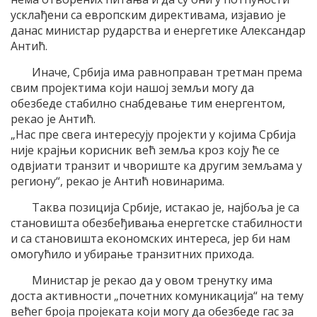
усклађени са европским директивама, изјавио је
данас министар рударства и енергетике Александар
Антић.
Иначе, Србија има равноправан третман према
свим пројектима који нашој земљи могу да
обезбеде стабилно снабдевање тим енергентом,
рекао је Антић.
„Нас пре свега интересују пројекти у којима Србија
није крајњи корисник већ земља кроз коју ће се
одвјиати транзит и чвориште ка другим земљама у
региону“, рекао је Антић новинарима.
Таква позиција Србије, истакао је, најбоља је са
становишта обезбеђивања енергетске стабилности
и са становишта економских интереса, јер би нам
омогућило и убирање транзитних прихода.
Министар је рекао да у овом тренутку има
доста активности „почетних комуникација“ на тему
већег броја пројеката који могу да обезбеде гас за