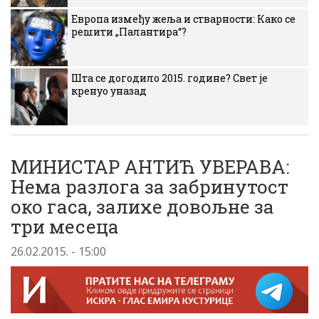
Европа између жеља и стварности: Како се
решити „Палантира“?
Шта се догодило 2015. године? Свет је
кренуо уназад
МИНИСТАР АНТИЋ УВЕРАВА:
Нема разлога за забринутост
око гаса, залихе довољне за
три месеца
26.02.2015. - 15:00