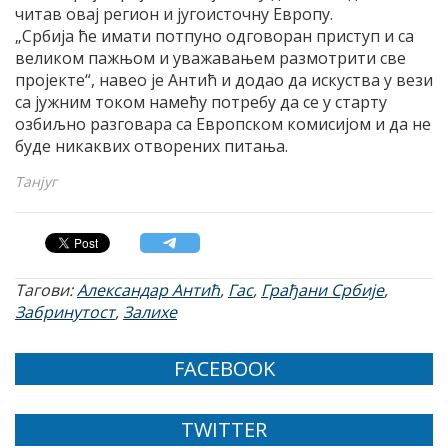
читав овај регион и југоисточну Европу.
„Србија ће имати потпуно одговоран приступ и са
великом пажњом и уважавањем размотрити све
пројекте“, навео је Антић и додао да искуства у вези
са јужним током намећу потребу да се у старту
озбиљно разговара са Европском комисијом и да не
буде никаквих отворених питања.
Танјуг
Тагови:
Александар Антић
,
Гас
,
Грађани Србије
,
Забринутост
,
Залихе
FACEBOOK
TWITTER