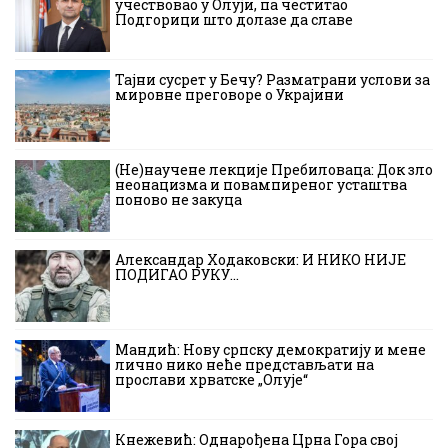
учествовао у Олуји, па честитао
Подгорици што долазе да славе
Тајни сусрет у Бечу? Разматрани услови за
мировне преговоре о Украјини
(Не)научене лекције Пребиловаца: Док зло
неонацизма и повампиреног усташтва
поново не закуца
Александар Ходаковски: И НИКО НИЈЕ
ПОДИГАО РУКУ…
Мандић: Нову српску демократију и мене
лично нико неће представљати на
прослави хрватске „Олује“
Кнежевић: Однарођена Црна Гора свој