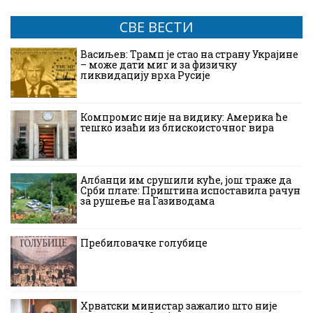
СВЕ ВЕСТИ
Васиљев: Трамп је стао на страну Украјине
– може дати миг и за физичку
ликвидацију врха Русије
Компромис није на видику: Америка ће
тешко изаћи из блискоисточног вира
Албанци им срушили куће, још траже да
Срби плате: Приштина испоставила рачун
за рушење на Газиводама
Пребиловачке голубице
Хрватски министар зажалио што није