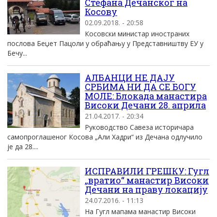
Стефана Дечанског на
Косову
02.09.2018. - 20:58
Косовски министар иностраних
послова Беџет Пацоли у обраћању у Представништву ЕУ у
Бечу...
АЛБАНЦИ НЕ ДАЈУ
СРБИМА НИ ДА СЕ БОГУ
МОЛЕ: Блокада манастира
Високи Дечани 28. априла
21.04.2017. - 20:34
Руководство Савеза историчара
самопроглашеног Косова „Али Хадри“ из Дечана одлучило
је да 28....
ИСПРАВИЛИ ГРЕШКУ: Гугл
„вратио“ манастир Високи
Дечани на праву локацију
24.07.2016. - 11:13
На Гугл мапама манастир Високи