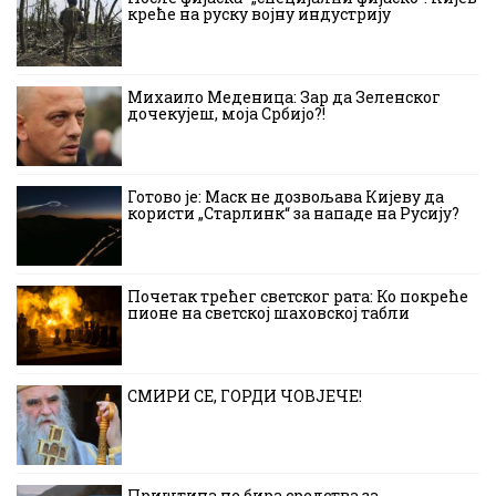
креће на руску војну индустрију
Михаило Меденица: Зар да Зеленског
дочекујеш, моја Србијо?!
Готово је: Маск не дозвољава Кијеву да
користи „Старлинк“ за нападе на Русију?
Почетак трећег светског рата: Ко покреће
пионе на светској шаховској табли
СМИРИ СЕ, ГОРДИ ЧОВЈЕЧЕ!
Приштина не бира средства за