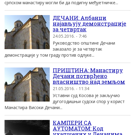
српском манастиру могли би да подигну међуетничке...
ДЕЧАНИ: Aлбанци
наjављуjу демонстрациjе
за четвртак
24.05.2016. - 7:46
Руководство општине Дечани
заказало jе за четвртак
демонстрациjе у том граду против одлуке...
ПРИШТИНА: Манастиру
Дечани потврђено
власништво над земљом
21.05.2016. - 11:34
Уставни суд Косова је закључио
дугогодишњи судски спор у корист
Манастира Високи Дечани...
КАМПЕРИ СА
АУТОМАТОМ: Kод
ухапшених у Дечанима,