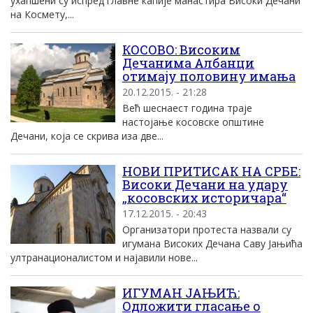
ухапшени су испред главне капије манастира Високи Дечани
на Космету,...
КОСОВО: Високим
Дечанима Албанци
отимају половину имања
20.12.2015. - 21:28
Већ шеснаест година траје
настојање косовске општине
Дечани, која се скрива иза две...
НОВИ ПРИТИСАК НА СРБЕ:
Високи Дечани на удару
„косовских историчара“
17.12.2015. - 20:43
Организатори протеста назвали су
игумана Високих Дечана Саву Јањића
ултранационалистом и најавили нове...
ИГУМАН ЈАЊИЋ:
Одложити гласање о