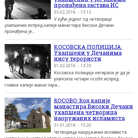
пронађена застава ИС
03.02.2016. - 13:12
У кући jедног од четворице
ухапшених испред капиjе манастира Високи Дечани
пронађена jе...
KОСОВСКА ПОЛИЦИЈА:
Ухапшени у Дечанима
нису терористи
01.02.2016. - 13:33
Kосовска полициjа негирала jе да jе
ухапсила четири особе испред
главне капиjе манастира...
КОСОВО: Код капије
манастира Високи Дечани
ухапшена четворица
наоружаних исламиста
31.01.2016. - 15:20
Четворица наоружаних исламиста