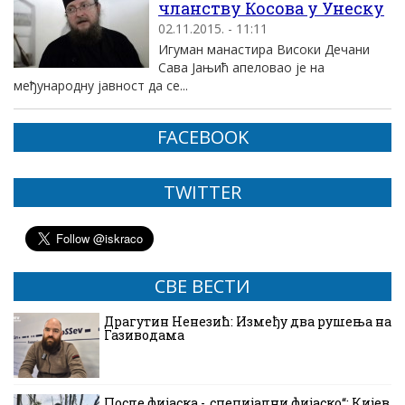
чланству Косова у Унеску
02.11.2015. - 11:11
Игуман манастира Високи Дечани
Сава Јањић апеловао је на
међународну јавност да се...
FACEBOOK
TWITTER
СВЕ ВЕСТИ
Драгутин Ненезић: Између два рушења на
Газиводама
После фијаска -„специјални фијаско“: Кијев