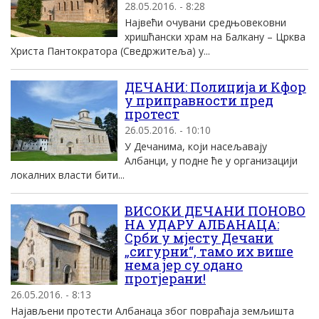
28.05.2016. - 8:28
Највећи очувани средњовековни
хришћански храм на Балкану – Црква
Христа Пантократора (Сведржитеља) у...
ДЕЧАНИ: Полициjа и Kфор
у приправности пред
протест
26.05.2016. - 10:10
У Дечанима, коjи насељаваjу
Aлбанци, у подне ће у организациjи
локалних власти бити...
ВИСОКИ ДЕЧАНИ ПОНОВО
НА УДАРУ АЛБАНАЦА:
Срби у мјесту Дечани
„сигурни“, тамо их више
нема јер су одано
протјерани!
26.05.2016. - 8:13
Најављени протести Албанаца због повраћаја земљишта