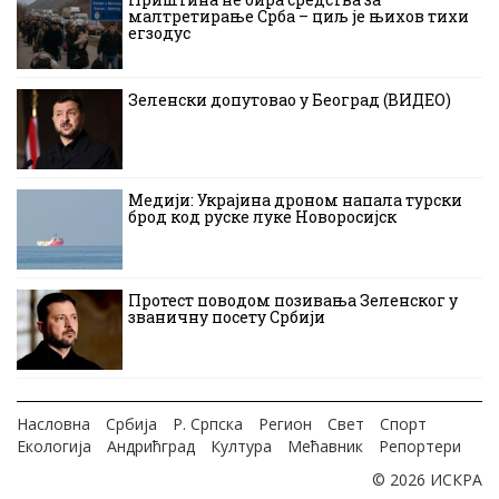
малтретирање Срба – циљ је њихов тихи
егзодус
Зеленски допутовао у Београд (ВИДЕО)
Медији: Украјина дроном напала турски
брод код руске луке Новоросијск
Протест поводом позивања Зеленског у
званичну посету Србији
Насловна
Србија
Р. Српска
Регион
Свет
Спорт
Екологија
Андрићград
Култура
Мећавник
Репортери
© 2026 ИСКРА