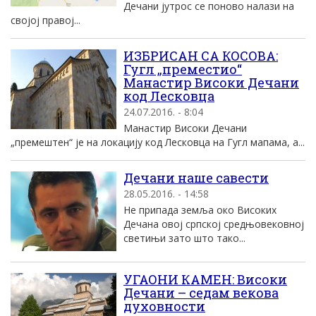
Дечани јутрос се поново налази на
својој правој...
ИЗБРИСАН СА КОСОВА:
Гугл „преместио“
Mанастир Високи Дечани
код Лесковца
24.07.2016. - 8:04
Mанастир Високи Дечани
„премештен“ jе на локациjу код Лесковца на Гугл мапама, а...
Дечани наше савести
28.05.2016. - 14:58
Не припада земља око Високих
Дечана овој српској средњовековној
светињи зато што тако...
УГАОНИ КАМЕН: Високи
Дечани – седам векова
духовности