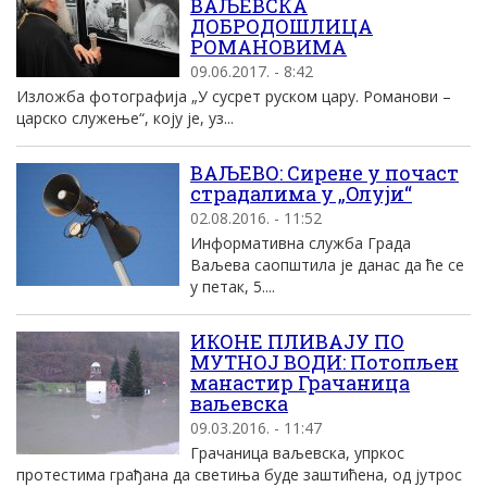
ВАЉЕВСКА
ДОБРОДОШЛИЦА
РОМАНОВИМА
09.06.2017. - 8:42
Изложба фотографија „У сусрет руском цару. Романови –
царско служење“, коју је, уз...
ВАЉЕВО: Сирене у почаст
страдалима у „Oлуjи“
02.08.2016. - 11:52
Информативна служба Града
Ваљева саопштила jе данас да ће се
у петак, 5....
ИКОНЕ ПЛИВАЈУ ПО
МУТНОЈ ВОДИ: Потопљен
манастир Грачаница
ваљевска
09.03.2016. - 11:47
Грачаница ваљевска, упркос
протестима грађана да светиња буде заштићена, од јутрос