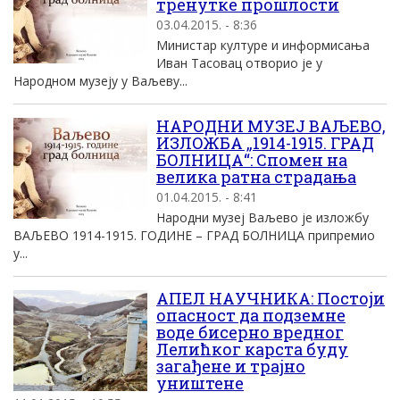
тренутке прошлости
03.04.2015. - 8:36
Министар културе и информисања
Иван Тасовац отворио је у
Народном музеју у Ваљеву...
НАРОДНИ МУЗЕЈ ВАЉЕВО,
ИЗЛОЖБА „1914-1915. ГРАД
БОЛНИЦА“: Спомен на
велика ратна страдања
01.04.2015. - 8:41
Народни музеј Ваљево је изложбу
ВАЉЕВО 1914-1915. ГОДИНЕ – ГРАД БОЛНИЦА припремио
у...
АПЕЛ НАУЧНИКА: Постоји
опасност да подземне
воде бисерно вредног
Лелићког карста буду
загађене и трајно
уништене