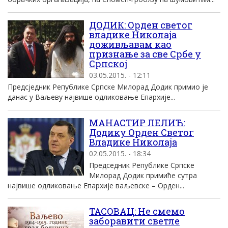
ДОДИК: Орден светог
владике Николаја
доживљавам као
признање за све Србе у
Српској
03.05.2015. - 12:11
Предсједник Републике Српске Милорад Додик примио је
данас у Ваљеву највише одликовање Епархије...
МАНАСТИР ЛЕЛИЋ:
Додику Орден Светог
Владике Николаја
02.05.2015. - 18:34
Председник Републике Српске
Милорад Додик примиће сутра
највише одликовање Епархије ваљевске – Орден...
ТАСОВАЦ: Не смемо
заборавити светле