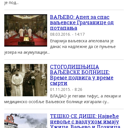
је под...
ВАЉЕВО: Aпел за спас
ваљевске Грачанице од
потапања
08.03.2016. - 14:17
Eпархиjа ваљевска апеловала jе
данас на надлежне да се пуњење
jезера на акумулациjи...
СТОГОДИШЊИЦА
ВАЉЕВСКЕ БОЛНИЦЕ:
Време подвига у време
смрти
01.11.2015. - 8:26
ВЛАДАО је пегави тифус, а лекари и
медицинско особље Ваљевске болнице изгарали су...
ТЕШКО СЕ ДИШЕ: Највеће
невоље с ваздухом имају
Ужице, Ваљево и Лозница