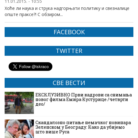
11.01.2015. - 10:55
Хоће ли наука и струка надгорњати политику и свезналице
опште праксе?! С обзиром...
FACEBOOK
TWITTER
СВЕ ВЕСТИ
ЕКСКЛУЗИВНО Први кадрови са снимања
новог филма Емира Кустурице /четврти
део/
Скандалозно питање немачког новинара
Зеленском у Београду: Како да убијемо
што више Руса