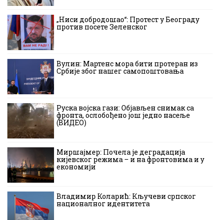
„Ниси добродошао“: Протест у Београду
против посете Зеленског
Вулин: Мартенс мора бити протеран из
Србије због нашег самопоштовања
Руска војска гази: Објављен снимак са
фронта, ослобођено још једно насеље
(ВИДЕО)
Миршајмер: Почела је деградација
кијевског режима – и на фронтовима и у
економији
Владимир Коларић: Кључеви српског
националног идентитета