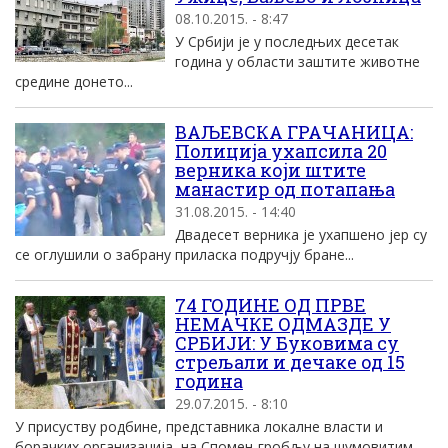
08.10.2015. - 8:47
У Србији је у последњих десетак
година у области заштите животне
средине донето...
ВАЉЕВСКА ГРАЧАНИЦА:
Полиција ухапсила 20
верника који штите
манастир од потапања
31.08.2015. - 14:40
Двадесет верника је ухапшено јер су
се оглушили о забрану приласка подручју бране...
74 ГОДИНЕ ОД ПРВЕ
НЕМАЧКЕ ОДМАЗДЕ У
СРБИЈИ: У Буковима су
стрељали и дечаке од 15
година
29.07.2015. - 8:10
У присуству родбине, представника локалне власти и
борачких организација, на Спомен-гробљу на шумовитим...