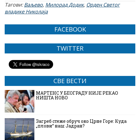
Тагови:
Ваљево
,
Милорад Додик
,
Орден Светог
владике Николаја
FACEBOOK
TWITTER
СВЕ ВЕСТИ
МАРТЕНС У БЕОГРАДУ НИЈЕ РЕКАО
НИШТА НОВО
Загреб стеже обруч око Црне Горе: Куда
„плови“ наш Јадран?