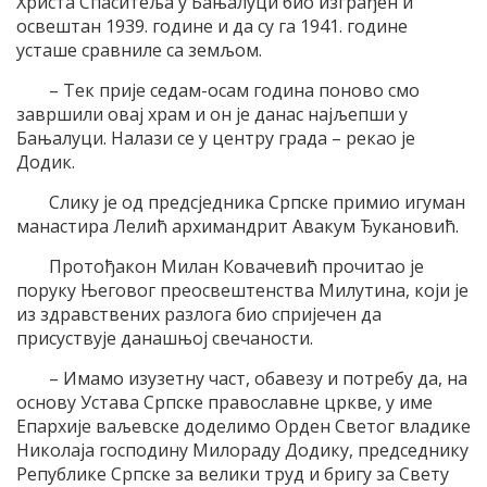
Христа Спаситеља у Бањалуци био изграђен и
освештан 1939. године и да су га 1941. године
усташе сравниле са земљом.
– Тек прије седам-осам година поново смо
завршили овај храм и он је данас најљепши у
Бањалуци. Налази се у центру града – рекао је
Додик.
Слику је од предсједника Српске примио игуман
манастира Лелић архимандрит Авакум Ђукановић.
Протођакон Милан Ковачевић прочитао је
поруку Његовог преосвештенства Милутина, који је
из здравствених разлога био спријечен да
присуствује данашњој свечаности.
– Имамо изузетну част, обавезу и потребу да, на
основу Устава Српске православне цркве, у име
Епархије ваљевске доделимо Орден Светог владике
Николаја господину Милораду Додику, председнику
Републике Српске за велики труд и бригу за Свету