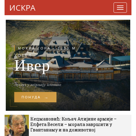
ИСКРА
Навига
Кецмановић: Кољач Алијине армије –
Елфета Весели – морала завршити у
Гвантанаму и на доживотној