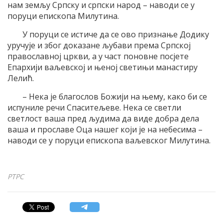
нам земљу Српску и српски народ – наводи се у
поруци епископа Милутина.
У поруци се истиче да се ово признање Додику
уручује и због доказане љубави према Српској
православној цркви, а у част поновне посјете
Епархији ваљевској и њеној светињи манастиру
Лелић.
– Нека је благослов Божији на њему, како би се
испуниле речи Спаситељеве. Нека се светли
светлост ваша пред људима да виде добра дела
ваша и прославе Оца нашег који је на небесима –
наводи се у поруци епископа ваљевског Милутина.
РТРС