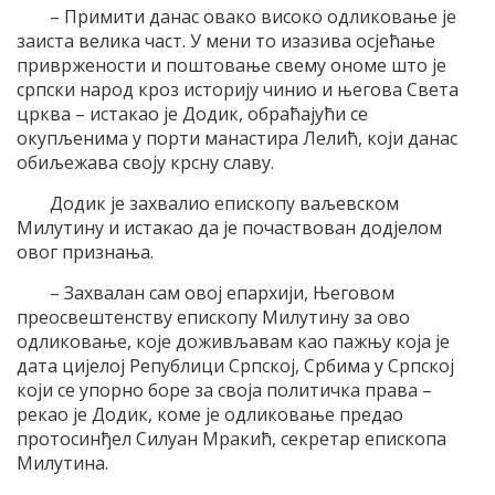
– Примити данас овако високо одликовање је
заиста велика част. У мени то изазива осјећање
привржености и поштовање свему ономе што је
српски народ кроз историју чинио и његова Света
црква – истакао је Додик, обраћајући се
окупљенима у порти манастира Лелић, који данас
обиљежава своју крсну славу.
Додик је захвалио епископу ваљевском
Милутину и истакао да је почаствован додјелом
овог признања.
– Захвалан сам овој епархији, Његовом
преосвештенству епископу Милутину за ово
одликовање, које доживљавам као пажњу која је
дата цијелој Републици Српској, Србима у Српској
који се упорно боре за своја политичка права –
рекао је Додик, коме је одликовање предао
протосинђел Силуан Мракић, секретар епископа
Милутина.