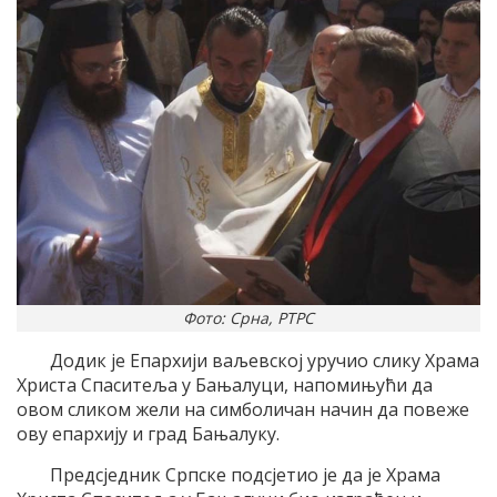
Фото: Срна, РТРС
Додик је Епархији ваљевској уручио слику Храма
Христа Спаситеља у Бањалуци, напомињући да
овом сликом жели на симболичан начин да повеже
ову епархију и град Бањалуку.
Предсједник Српске подсјетио је да је Храма