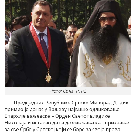
Фото: Срна, РТРС
Предсједник Републике Српске Милорад Додик
примио је данас у Ваљеву највише одликовање
Епархије ваљевске – Орден Светог владике
Николаја и истакао да га доживљава као признање
за све Србе у Српској који се боре за своја права.