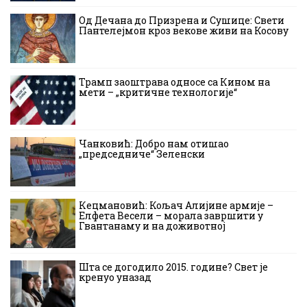
Од Дечана до Призрена и Сушице: Свети
Пантелејмон кроз векове живи на Косову
Трамп заоштрава односе са Кином на
мети – „критичне технологије“
Чанковић: Добро нам отишао
„председниче“ Зеленски
Кецмановић: Кољач Алијине армије –
Елфета Весели – морала завршити у
Гвантанаму и на доживотној
Шта се догодило 2015. године? Свет је
кренуо уназад