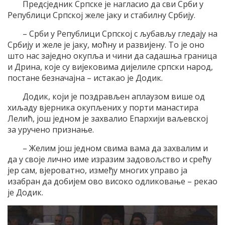
Предсједник Српске је нагласио да сви Срби у
Републици Српској желе јаку и стабилну Србију.
– Срби у Републици Српској с љубављу гледају на
Србију и желе је јаку, моћну и развијену. То је оно
што нас заједно окупља и чини да садашња граница
и Дрина, које су вијековима дијелиле српски народ,
постане безначајна – истакао је Додик.
Додик, који је поздрављен аплаузом више од
хиљаду вјерника окупљених у порти манастира
Лелић, још једном је захвалио Епархији ваљевској
за уручено признање.
– Желим још једном свима вама да захвалим и
да у своје лично име изразим задовољство и срећу
јер сам, вјероватно, између многих управо ја
изабран да добијем ово високо одликовање – рекао
је Додик.