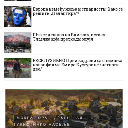
Европа између жеља и стварности: Како се
решити „Палантира“?
Шта се дешава на Блиском истоку:
Тишина која претходи олуји
ЕКСКЛУЗИВНО Први кадрови са снимања
новог филма Емира Кустурице /четврти
део/