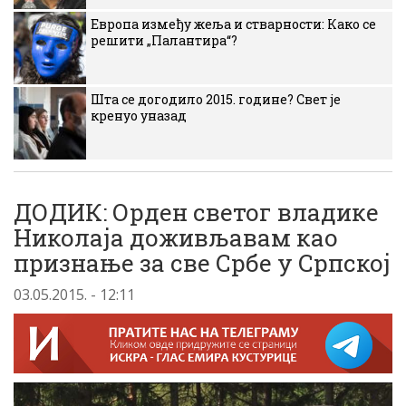
Европа између жеља и стварности: Како се
решити „Палантира“?
Шта се догодило 2015. године? Свет је
кренуо уназад
ДОДИК: Орден светог владике
Николаја доживљавам као
признање за све Србе у Српској
03.05.2015. - 12:11