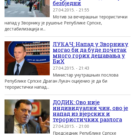
безбједни
27.04.2015. - 21:55
Мотив за вечерашњи терористички
напад у Зворнику је рушење Републике Српске,
дестабилизација и...
ЛУКАЧ: Напад у Зворнику
могао би да буде почетак
много горих дешавања у
БиХ
27.04.2015. - 21:43
Министар унутрашњих послова
Републике Српске Драган Лукач оцијенио је да би
терористички напад...
ДОДИК: Ово није
индивидуални чин, ово је
напад из вјерских и
терористичких разлога
27.04.2015. - 21:00
Предсједник Републике Српске