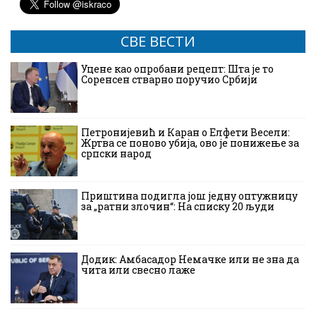
СВЕ ВЕСТИ
Уцене као опробани рецепт: Шта је то
Соренсен стварно поручио Србији
Петронијевић и Каран о Елфети Весели:
Жртва се поново убија, ово је понижење за
српски народ
Приштина подигла још једну оптужницу
за „ратни злочин“: На списку 20 људи
Додик: Амбасадор Немачке или не зна да
чита или свесно лаже