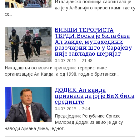
Италијанска полиција саопштила је
да је у Албанији откривен камп где су
се...
БИВШИ ТЕРОРИСТА
ТВРДИ: Босна је била база
Ал каиде, муџахедини
разочарни што у Сарајеву
није завладао шеријат
04.03.2015. - 21:48
Накадашњи оснивач и припадник терористичке
организације Ал Каида, а од 1998. године британски...
ДОДИК: Ал каида
признала да јој је БиХ била
средиште
04.03.2015. - 7:44
Предсједник Републике Српске
Милорад Додик изјавио је да су
наводи Ајмана Дина, једног...