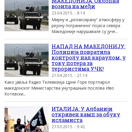
МАКЕДОНИЈА: Оклопна
возила на међи
23.04.2015. - 8:14
Мирну и „релаксирану“ атмосферу у
рејону пограничног појаса севера
Македоније нарушавале су јуче...
НАПАД НА МАКЕДОНИЈУ:
Полиција повратила
контролу над караулом, у
току потера за
терористима УЧК!
21.04.2015. - 21:14
Како јавља Радио Телевизија Црне Горе портпарол
македонског Министарства унутрашњих послова Иво
Котевски...
ИТАЛИЈА: У Албанији
откривен камп за обуку
исламиста
27.03.2015. - 9:42