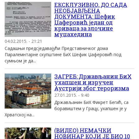
ЕКСКЛУЗИВНО, ДО САДА
НЕОБЈАВЉЕНА
ДОКУМЕНТА: Шефик
Џаферовић један од
криваца за злочине
муџахедина
04.02.2015. - 21:21
Садашњи предсједавајући Представничког дома
Паралемнтарне скупштине БиХ Шефик Џаферовић под
сумњом је да...
ЗАГРЕБ: Држављанин БиХ
ухапшен и изручен
Аустрији због тероризма
27.01.2015. - 9:40
Држављанин БиХ Фикрет Бегић, са
боравиштем у Грацу, ухапшен је у
Хрватској на...
(ВИДЕО) НЕМАЧКИ
НОВИНАР КОЈИ ЈЕ БИО 10