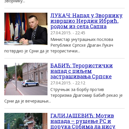
Зворнику...
ЛУКАЧ: Напад у Зворнику
извршио Нердин Ибрић,
родом из села Сапна
27.04.2015. - 22:45
Министар унутрашњих послова
Републике Српске Драган Лукач
потврдио је Срни да је терористички...
БАБИЋ: Терористички
напад с циљем
застрашивања Српске
27.04.2015. - 22:12
Стручњак за борбу против
тероризма Драгомир Бабић рекао је
Срни да је вечерашњи...
ГАЛИЈАШЕВИЋ: Мотив
напада – рушење РС и
порука Србима да нису