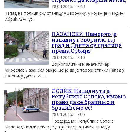
28.04.2015. - 7:43
Напад на полицијску станицу у Зворнику, у којем је Нердин
Ибрић /24/, уз...
ЛАЗАНСКИ: Намерно је
нападнут Зворник, тај
град и Дрина су граница
према Србији
28.04.2015. - 7:10
Војнополитички аналитичар
Мирослав Лазански оцијенио је да је терористички напад у
Зворнику директан...
ДОДИК: Нападнута је
Република Српска, имамо
право да се бранимо и
бранићемо се!
28.04.2015. - 7:06
Предсједник Републике Српске
Милорад Додик рекао је да је терористички напад у