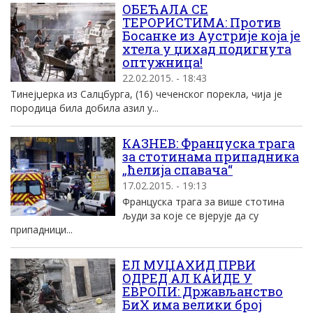
ОБЕЋАЛА СЕ
ТЕРОРИСТИМА: Против
Босанке из Аустрије која је
хтела у џихад подигнута
оптужница!
22.02.2015. - 18:43
Тинејџерка из Салцбурга, (16) чеченског порекла, чија је
породица била добила азил у...
КАЗНЕВ: Француска трага
за стотинама припадника
„ћелија спавача“
17.02.2015. - 19:13
Француска трага за више стотина
људи за које се вјерује да су
припадници...
ЕЛ МУЏАХИД ПРВИ
ОДРЕД АЛ КАИДЕ У
ЕВРОПИ: Држављанство
БиХ има велики број