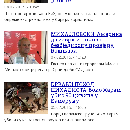
„Поште“
08.02.2015. - 19:45
Шесторо држављана БиХ, оптужених за слање новца и
опреме екстремистима у Сирији, користили...
МИХАЈЛОВСКИ: Америка
да изврши поново
безбједносну провјеру
Бошњака
07.02.2015. - 13:28
Експерт за антитероризам Милан
Мијалковски је рекао је Срни да би САД, ако...
КРВАВИ ПОХОД
ЏИХАДИСТА: Боко Харам
убио 90 цивила у
Камеруну
05.02.2015. - 18:05
Борци исламске групе Боко Харам
убили су из ватреног оружја или спалили око...