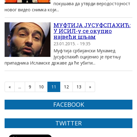
покушава да утврди веродостоjност
новог видео снимка коjи...
МУФТИЈА ЈУСУФСПАХИЋ:
У ИСИЛ-у се окупио
највећи шљам
23.01.2015. - 19:35
Муфтија србијански Мухамед
Јусуфспахић оцијенио је претњу
припадника Исламске државе да ће убити...
«
...
9
10
11
12
13
»
FACEBOOK
TWITTER