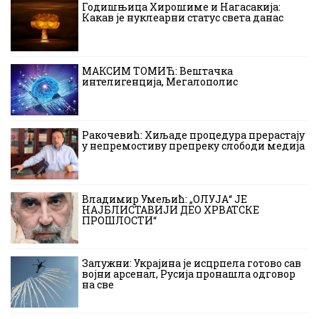
Годишњица Хирошиме и Нагасакија:
Какав је нуклеарни статус света данас
МАКСИМ ТОМИЋ: Вештачка
интелигенција, Мегалополис
Ракочевић: Хиљаде процедура прерастају
у непремостиву препреку слободи медија
Владимир Умељић: „ОЛУЈА“ ЈЕ
НАЈБЛИСТАВИЈИ ДЕО ХРВАТСКЕ
ПРОШЛОСТИ“
Залужни: Украјина је исцрпела готово сав
војни арсенал, Русија пронашла одговор
на све