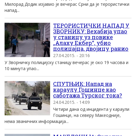
Милорад Додик изјавио је вечерас Срни да је терористички
напад...
ТЕРОРИСТИЧКИ НАПАД У
ЗВОРНИКУ: Вехабија упао
у станицу уз повике
„Алаху Екбер“, убио
полицајца, двојицу ранио
27.04.2015. - 20:16
У Зворничку полицијску станицу вечерас је око 19 часова и
10 минута упао...
СПУТЊИК: Напад на
караулу Гошинце као
саботажа Турског тока?
24.04.2015. - 14:09
Четири дана од инцидента у караули
Гошинце, на северу Макеодније,
нема званичних информација...