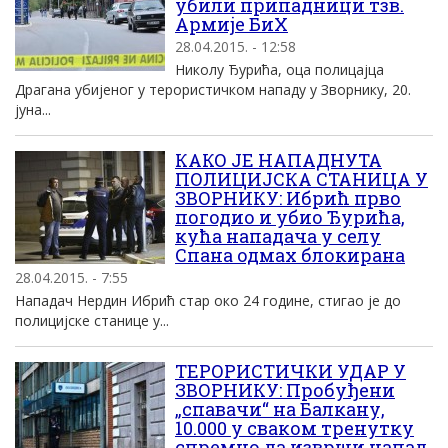
убили припадници тзв.
Армије БиХ
28.04.2015. - 12:58
Николу Ђурића, оца полицајца
Драгана убијеног у терористичком нападу у Зворнику, 20.
јуна...
КАКО ЈЕ НАПАДНУТА
ПОЛИЦИЈСКА СТАНИЦА У
ЗВОРНИКУ: Ибрић прво
погодио и убио Ђурића,
кућа нападача у селу
Спана одмах блокирана
28.04.2015. - 7:55
Нападач Нердин Ибрић стар око 24 године, стигао је до
полицијске станице у...
ТЕРОРИСТИЧКИ УДАР У
ЗВОРНИКУ: Пробуђени
„спавачи“ на Балкану,
10.000 у сваком тренутку
спремно да изврши напад