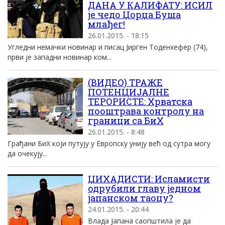
ДАНА У КАЛИФАТУ: ИСИЛ
је чедо Џорџа Буша
млађег!
26.01.2015. - 18:15
Угледни немачки новинар и писац Јирген Тоденхефер (74),
први је западни новинар ком...
(ВИДЕО) ТРАЖЕ
ПОТЕНЦИЈАЛНЕ
ТЕРОРИСТЕ: Хрватска
пооштрава контролу на
граници са БиХ
26.01.2015. - 8:48
Грађани БиХ који путују у Европску унију већ од сутра могу
да очекују...
ЏИХАДИСТИ: Исламисти
одрубили главу jедном
jапанском таоцу?
24.01.2015. - 20:44
Влада Jапана саопштила jе да