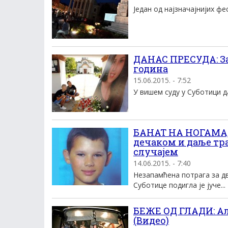
Један од најзначајнијих фе
ДАНАС ПРЕСУДА: За
година
15.06.2015. - 7:52
У вишем суду у Суботици да
БАНАТ НА НОГАМА,
дечаком и даље тр
случајем
14.06.2015. - 7:40
Незапамћена потрага за 
Суботице подигла је јуче...
БЕЖЕ ОД ГЛАДИ: Ал
(Видео)