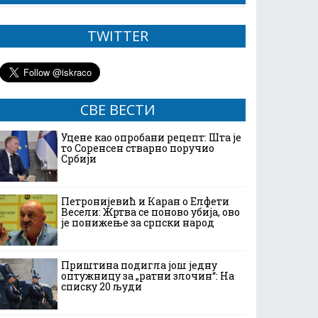
TWITTER
СВЕ ВЕСТИ
Уцене као опробани рецепт: Шта је
то Соренсен стварно поручио
Србији
Петронијевић и Каран о Елфети
Весели: Жртва се поново убија, ово
је понижење за српски народ
Приштина подигла још једну
оптужницу за „ратни злочин“: На
списку 20 људи