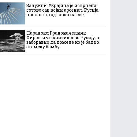
Залужни: Украјина је исцрпела
готово сав војни арсенал, Русија
пронашла одговор на све
Парадокс: Градоначелник
Хирошиме критиковао Русију, а
заборавио да помене ко је бацио
атомску бомбу