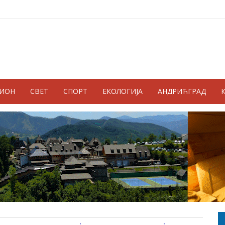
ГИОН
СВЕТ
СПОРТ
ЕКОЛОГИЈА
АНДРИЋГРАД