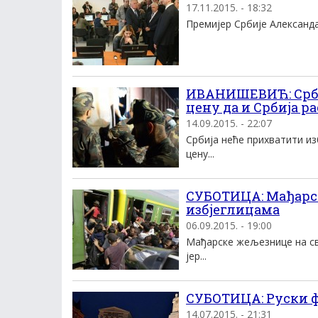
17.11.2015. - 18:32
Премијер Србије Александар
ИВАНИШЕВИЋ: Србиј
цену да и Србија р
14.09.2015. - 22:07
Србија неће прихватити из
цену...
СУБОТИЦА: Мађарск
избјеглицама
06.09.2015. - 19:00
Мађарске жељезнице на сво
јер...
СУБОТИЦА: Руски ф
14.07.2015. - 21:31