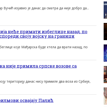
 Вучић изјавио је данас да сматра да није добро да...
а неће примати избеглице назад, по
аспореди своју војску на граници
беглице које Мађарска буде хтела да врати назад, по
а није примила српске возове са
ју територију данас нису примиле два воза из Србије,
илмови освајају Палић