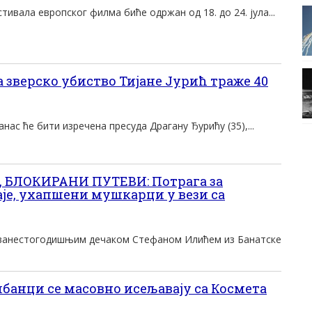
стивала европског филма биће одржан од 18. до 24. јула...
 зверско убиство Тијане Јурић траже 40
нас ће бити изречена пресуда Драгану Ђурићу (35),...
 БЛОКИРАНИ ПУТЕВИ: Потрага за
аје, ухапшени мушкарци у вези са
дванестогодишњим дечаком Стефаном Илићем из Банатске
банци се масовно исељавају са Космета