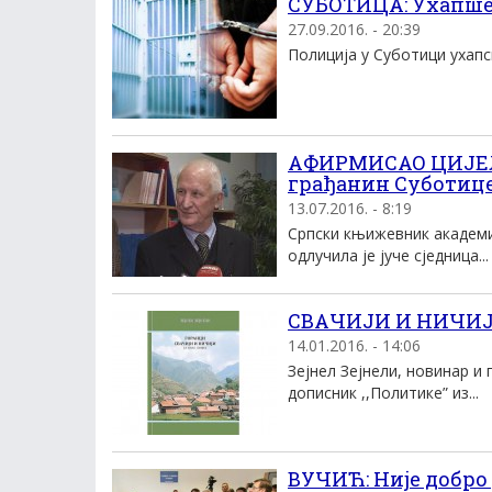
СУБОТИЦА: Ухапшен
27.09.2016. - 20:39
Полициjа у Суботици ухапси
АФИРМИСАО ЦИЈЕЛУ
грађанин Суботиц
13.07.2016. - 8:19
Српски књижевник академи
одлучила је јуче сједница...
СВАЧИЈИ И НИЧИЈИ:
14.01.2016. - 14:06
Зејнел Зејнели, новинар и
дописник ,,Политике” из...
ВУЧИЋ: Није добро 