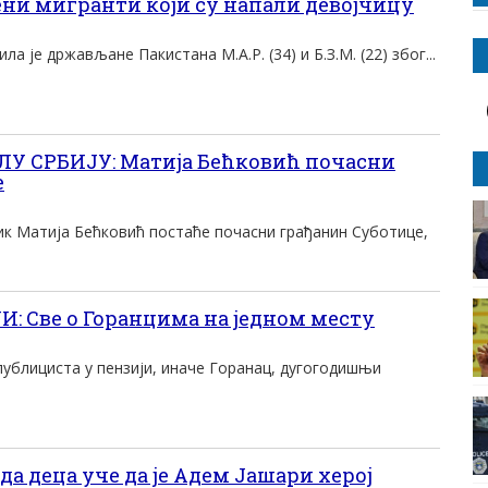
и мигранти коjи су напали девоjчицу
ла jе држављане Пакистана M.A.Р. (34) и Б.З.M. (22) због...
 СРБИЈУ: Матија Бећковић почасни
е
к Матија Бећковић постаће почасни грађанин Суботице,
 Све о Горанцима на једном месту
 публициста у пензији, иначе Горанац, дугогодишњи
да деца уче да је Адем Јашари херој