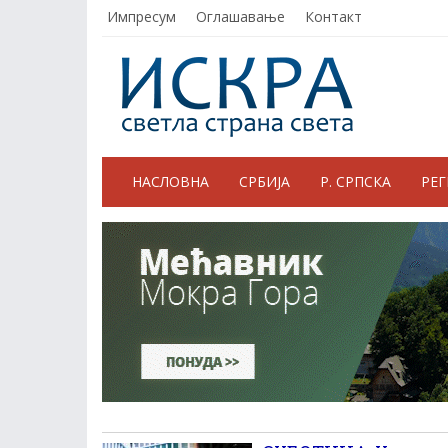
Импресум
Оглашавање
Контакт
НАСЛОВНА
СРБИЈА
Р. СРПСКА
РЕ