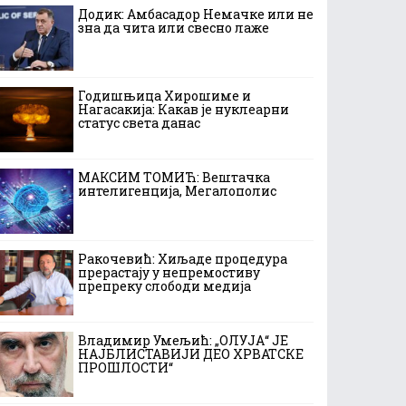
Додик: Амбасадор Немачке или не
зна да чита или свесно лаже
Годишњица Хирошиме и
Нагасакија: Какав је нуклеарни
статус света данас
МАКСИМ ТОМИЋ: Вештачка
интелигенција, Мегалополис
Ракочевић: Хиљаде процедура
прерастају у непремостиву
препреку слободи медија
Владимир Умељић: „ОЛУЈА“ ЈЕ
НАЈБЛИСТАВИЈИ ДЕО ХРВАТСКЕ
ПРОШЛОСТИ“