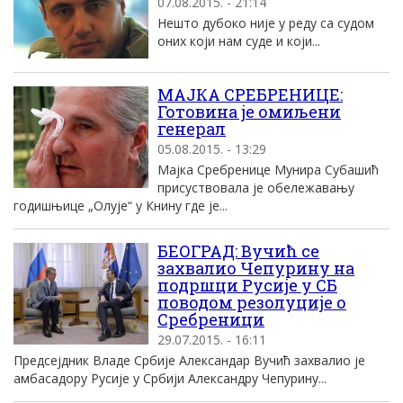
07.08.2015. - 21:14
Нешто дубоко није у реду са судом
оних који нам суде и који...
МАЈКА СРЕБРЕНИЦЕ:
Готовина је омиљени
генерал
05.08.2015. - 13:29
Мајка Сребренице Мунира Субашић
присуствовала је обележавању
годишњице „Олује“ у Книну где је...
БЕОГРАД: Вучић се
захвалио Чепурину на
подршци Русије у СБ
поводом резолуције о
Сребреници
29.07.2015. - 16:11
Предсејдник Владе Србије Александар Вучић захвалио је
амбасадору Русије у Србији Александру Чепурину...