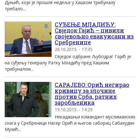
Дуњић, који је прошле недеље у Хашком трибуналу
требало...
СУЂЕЊЕ МЛАДИЋУ:
Свједок Гајић – цивили
својевољно евакуисани из
Сребренице
26.10.2015. - 17:35
Свједок одбране Љубодраг Гајић је
на суђењу генералу Ратку Младићу пред Хашким
трибуналом...
САРАЈЕВО: Орић негирао
кривицу за злочине
против Срба, ратних
заробљеника
19.10.2015. - 14:29
Некадашњи командант муслиманских
снага у Сребреници Насер Орић и његов саборац Сабахудин
Мухић...