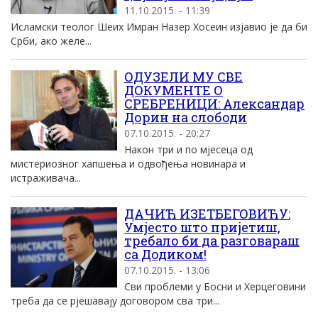
11.10.2015. - 11:39
Исламски теолог Шеих Имран Назер Хосеин изјавио је да би
Срби, ако желе...
ОДУЗЕЛИ МУ СВЕ
ДОКУМЕНТЕ О
СРЕБРЕНИЦИ: Александар
Дорин на слободи
07.10.2015. - 20:27
Након три и по мјесеца од
мистериозног хапшења и одвођења новинара и
истраживача...
ДАЧИЋ ИЗЕТБЕГОВИЋУ:
Умјесто што пријетиш,
требало би да разговараш
са Додиком!
07.10.2015. - 13:06
Сви проблеми у Босни и Херцеговини
треба да се рјешавају договором сва три...