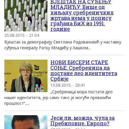
ВЈЕШТАК НА СУЂЕЊУ
МЛАДИЋУ: Више од
хиљаду сребреничких
жртава нема у попису
грађана БиХ из 1991.
године
25.08.2015. - 21:04
Вјештак за демографију Светлана Радовановић у наставку
суђења генералу Ратку Младићу у Хашком...
НОВИ БИСЕРИ СТАРЕ
СОЊЕ: Сребреница да
постане део идентитета
Србије
15.08.2015. - 20:41
„Сребреница мора постати део
нашег идентитета, јер само тако је могуће превазићи
прошлост“,...
Јеси ли, можда, чула за
Пребиловце, Европо?