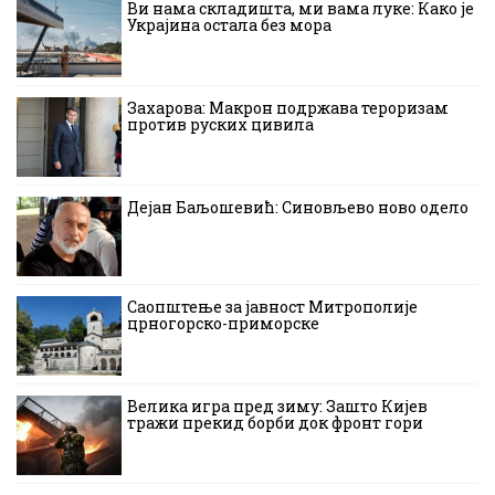
Ви нама складишта, ми вама луке: Како је
Украјина остала без мора
Захарова: Макрон подржава тероризам
против руских цивила
Дејан Баљошевић: Синовљево ново одело
Саопштење за јавност Митрополије
црногорско-приморске
Велика игра пред зиму: Зашто Кијев
тражи прекид борби док фронт гори