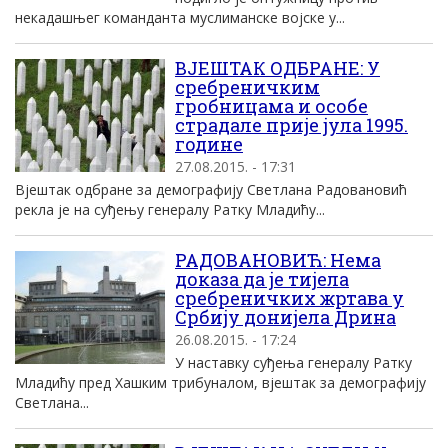
некадашњег команданта муслиманске војске у...
ВЈЕШТАК ОДБРАНЕ: У
сребреничким
гробницама и особе
страдале прије јула 1995.
године
27.08.2015. - 17:31
Вјештак одбране за демографију Светлана Радовановић
рекла је на суђењу генералу Ратку Младићу...
РАДОВАНОВИЋ: Нема
доказа да је тијела
сребреничких жртава у
Србију донијела Дрина
26.08.2015. - 17:24
У наставку суђења генералу Ратку
Младићу пред Хашким трибуналом, вјештак за демографију
Светлана...