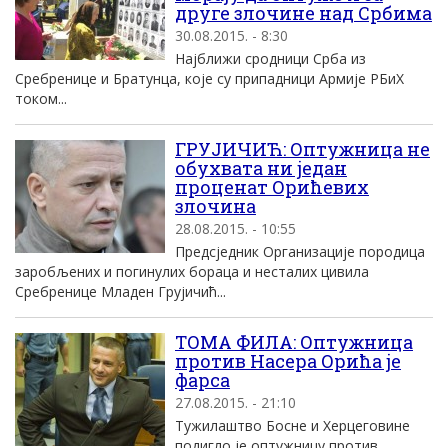
друге злочине над Србима
30.08.2015. - 8:30
Најближи сродници Срба из
Сребренице и Братунца, које су припадници Армије РБиХ
током...
ГРУЈИЧИЋ: Оптужница не
обухвата ни један
проценат Орићевих
злочина
28.08.2015. - 10:55
Предсједник Организације породица
заробљених и погинулих бораца и несталих цивила
Сребренице Младен Грујичић...
ТОМА ФИЛА: Оптужница
против Насера Орића је
фарса
27.08.2015. - 21:10
Тужилаштво Босне и Херцеговине
подигло је оптужницу против