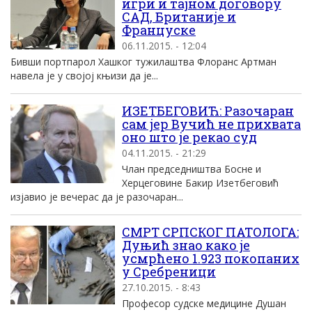
игри и тајном договору
САД, Британије и
Француске
06.11.2015. - 12:04
Бивши портпарол Хашког тужилаштва Флоранс Артман
навела је у својој књизи да је...
ИЗЕТБЕГОВИЋ: Разочаран
сам јер Вучић не прихвата
оно што је рекао суд
04.11.2015. - 21:29
Члан председништва Босне и
Херцеговине Бакир Изетбеговић
изјавио је вечерас да је разочаран...
СМРТ СРПСКОГ ПАТОЛОГА:
Дуњић знао како је
усмрћено 1.923 покопаних
у Сребреници
27.10.2015. - 8:43
Професор судске медицине Душан