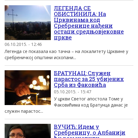
ЛЕГЕНДА СЕ
ОБИСТИНИЛА: На
Црквинама код
Сребренице нађени
остаци средњовјековне
цркве
06.10.2015. - 12:46
Легенда се показала као тачна – на локалитету Црквине у
сребреничкој општини ископани...
БРАТУНАЦ: Служен
парастос за 25 убијених
Срба из Факовића
05.10.2015. - 15:47
У цркви Светог апостола Томе у
Факовићима код Братунца данас је
служен парастос...
ВУЧИЋ: Идем у
Сребреницу, о Албанији