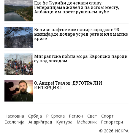
Где ће Ђукићи дочекати славу:
Генерацијама живели на истом месту,
Албанци им прете рушењем куће
Велике нафтне компаније зарадиле 93
милијарде долара усред рата и климатске
кризе
Мигрантска ноћна мора: Европски народи
су под опсадом
О. Андреј Ткачов: ДУГОТРАЈНИ
ИНТЕРДИКТ
Насловна
Србија
Р. Српска
Регион
Свет
Спорт
Екологија
Андрићград
Култура
Мећавник
Репортери
© 2026 ИСКРА