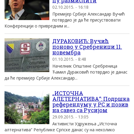
ћу размислити
02.10.2015. - 16:18
Премијер Србије Александар Вучић
потврдио је да ће присуствовати
Конференцији о привредним и...
ДУРАКОВИЋ: Вучић
поново у Сребреници 11.
новембра
01.10.2015. - 8:48
Начелник Општине Сребреница
Ћамил Дураковић потврдио је данас
да ће премијер Србије Александар...
„ИСТОЧНА
АЛЕТЕРНАТИВА“: Подршка
референдуму у РС и позив
на савез са Русијом
29.09.2015. - 13:05
Активисти Удружења „Источна
алтернатива“ Републике Српске данас су на неколико