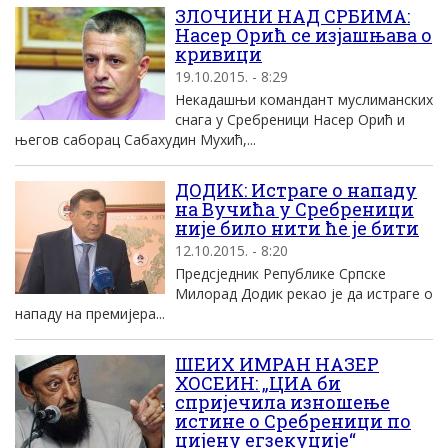
ЗЛОЧИНИ НАД СРБИМА:
Насер Орић се изјашњава о
кривици
19.10.2015. - 8:29
Некадашњи командант муслиманских
снага у Сребреници Насер Орић и
његов саборац Сабахудин Мухић,...
ДОДИК: Истраге о нападу
на Вучића у Сребреници
није било нити ће је бити
12.10.2015. - 8:20
Предсједник Републике Српске
Милорад Додик рекао је да истраге о
нападу на премијера...
ШЕИХ ИМРАН НАЗЕР
ХОСЕИН: „ЦИА би
спријечила изношење
истине о Сребреници по
цијену егзекуције“