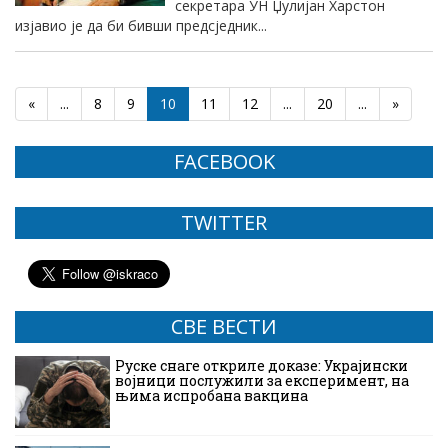
секретара УН Џулијан Харстон
изјавио је да би бивши предсједник...
«
...
8
9
10
11
12
...
20
...
»
FACEBOOK
TWITTER
СВЕ ВЕСТИ
Руске снаге откриле доказе: Украјински
војници послужили за експеримент, на
њима испробана вакцина