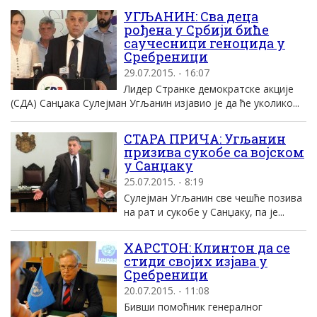
УГЉАНИН: Сва деца
рођена у Србији биће
саучесници геноцида у
Сребреници
29.07.2015. - 16:07
Лидер Странке демократске акције
(СДА) Санџака Сулејман Угљанин изјавио је да ће уколико...
СТАРА ПРИЧА: Угљанин
призива сукобе са војском
у Санџаку
25.07.2015. - 8:19
Сулејман Угљанин све чешће позива
на рат и сукобе у Санџаку, па је...
ХАРСТОН: Клинтон да се
стиди својих изјава у
Сребреници
20.07.2015. - 11:08
Бивши помоћник генералног