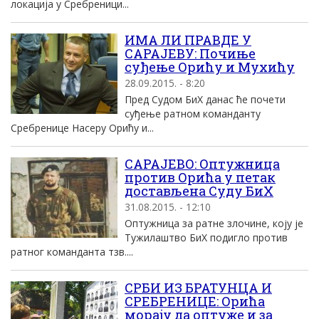
локација у Сребреници...
ИМА ЛИ ПРАВДЕ У
САРАЈЕВУ: Почиње
суђење Орићу и Мухићу
28.09.2015. - 8:20
Пред Судом БиХ данас ће почети
суђење ратном команданту
Сребренице Насеру Орићу и...
САРАЈЕВО: Оптужница
против Орића у петак
достављена Суду БиХ
31.08.2015. - 12:10
Оптужница за ратне злочине, коју је
Тужилаштво БиХ подигло против
ратног команданта тзв....
СРБИ ИЗ БРАТУНЦА И
СРЕБРЕНИЦЕ: Орића
морају да оптуже и за