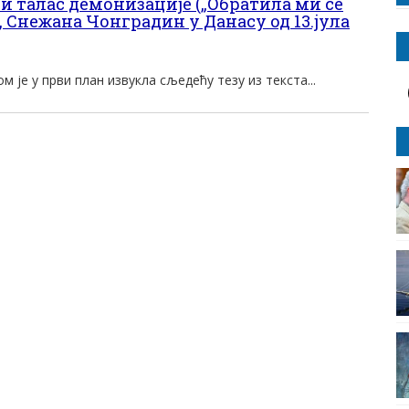
 талас демонизације („Обратила ми се
 Снежана Чонградин у Данасу од 13.јула
м је у први план извукла сљедећу тезу из текста...