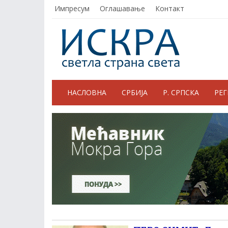
Импресум
Оглашавање
Контакт
НАСЛОВНА
СРБИЈА
Р. СРПСКА
РЕ