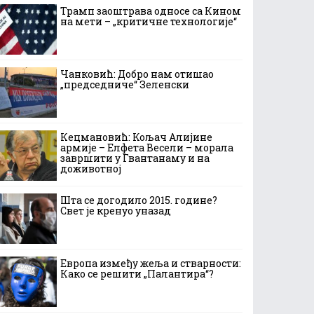
Трамп заоштрава односе са Кином
на мети – „критичне технологије“
Чанковић: Добро нам отишао
„председниче“ Зеленски
Кецмановић: Кољач Алијине
армије – Елфета Весели – морала
завршити у Гвантанаму и на
доживотној
Шта се догодило 2015. године?
Свет је кренуо уназад
Европа између жеља и стварности:
Како се решити „Палантира“?