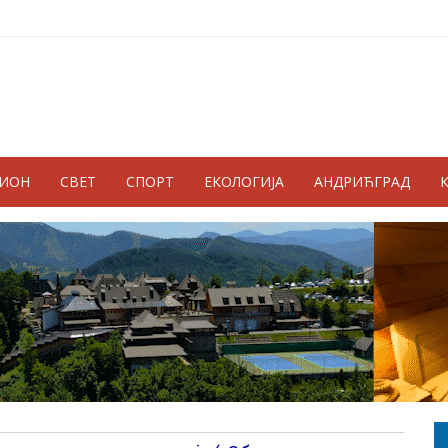
ГИОН
СВЕТ
СПОРТ
ЕКОЛОГИЈА
АНДРИЋГРАД