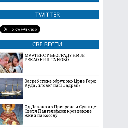
TWITTER
СВЕ ВЕСТИ
МАРТЕНС У БЕОГРАДУ НИЈЕ
РЕКАО НИШТА НОВО
Загреб стеже обруч око Црне Горе:
Куда „плови“ наш Јадран?
Од Дечана до Призрена и Сушице:
Свети Пантелејмон кроз векове
живи на Косову