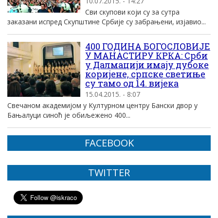
10.07.2015. - 14:27
Сви скупови који су за сутра
заказани испред Скупштине Србије су забрањени, изјавио...
400 ГОДИНА БОГОСЛОВИЈЕ
У МАНАСТИРУ КРКА: Срби
у Далмацији имају дубоке
коријене, српске светиње
су тамо од 14. вијека
15.04.2015. - 8:07
Свечаном академијом у Културном центру Бански двор у
Бањалуци синоћ је обиљежено 400...
FACEBOOK
TWITTER