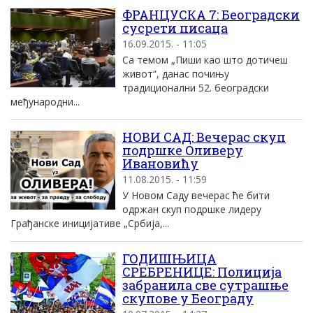
ФРАНЦУСКА 7: Београдски
сусрети писаца
16.09.2015. - 11:05
Са темом „Пиши као што дотичеш
живот“, данас почињу
традиционални 52. београдски
међународни...
НОВИ САД: Вечерас скуп
подршке Оливеру
Ивановићу
11.08.2015. - 11:59
У Новом Саду вечерас ће бити
одржан скуп подршке лидеру
Грађанске иницијативе „Србија,...
ГОДИШЊИЦА
СРЕБРЕНИЦЕ: Полиција
забранила све сутрашње
скупове у Београду