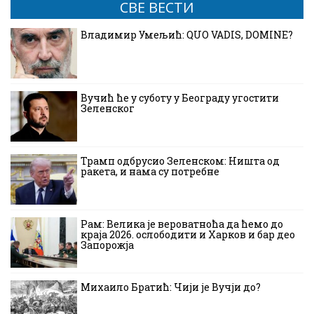
СВЕ ВЕСТИ
Владимир Умељић: QUO VADIS, DOMINE?
Вучић ће у суботу у Београду угостити
Зеленског
Трамп одбрусио Зеленском: Ништа од
ракета, и нама су потребне
Рам: Велика је вероватноћа да ћемо до
краја 2026. ослободити и Харков и бар део
Запорожја
Михаило Братић: Чији је Вучји до?