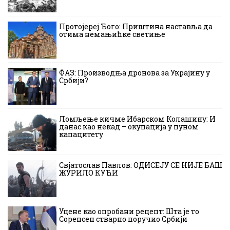
Протојереј Ђого: Приштина наставља да
отима немањићке светиње
ФАЗ: Производња дронова за Украјину у
Србији?
Ломљење кичме Ибарском Колашину: И
данас као некад – окупација у пуном
капацитету
Свјатослав Павлов: ОДИСЕЈУ СЕ НИЈЕ БАШ
ЖУРИЛО КУЋИ
Уцене као опробани рецепт: Шта је то
Соренсен стварно поручио Србији