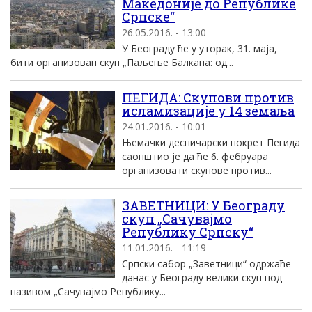
Македоније до Републике
Српске“
26.05.2016. - 13:00
У Београду ће у уторак, 31. маја,
бити организован скуп „Паљење Балкана: од...
ПЕГИДА: Скупови против
исламизације у 14 земаља
24.01.2016. - 10:01
Њемачки десничарски покрет Пегида
саопштио је да ће 6. фебруара
организовати скупове против...
ЗАВЕТНИЦИ: У Београду
скуп „Сачувајмо
Републику Српску“
11.01.2016. - 11:19
Српски сабор „Заветници“ одржаће
данас у Београду велики скуп под
називом „Сачувајмо Републику...