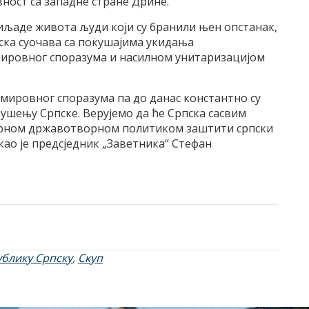
вност са западне стране Дрине.
хиљаде живота људи који су бранили њен опстанак,
пска суочава са покушајима укидања
мировног споразума и насилном унитаризацијом
 мировног споразума па до данас константно су
рушењу Српске. Верујемо да ће Српска сасвим
ворном државотворном политиком заштити српски
као је предсједник „Заветника“ Стефан
ублику Српску
,
Скуп