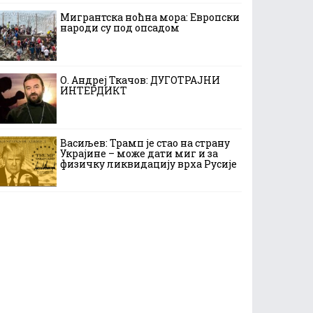
Мигрантска ноћна мора: Европски
народи су под опсадом
О. Андреј Ткачов: ДУГОТРАЈНИ
ИНТЕРДИКТ
Васиљев: Трамп је стао на страну
Украјине – може дати миг и за
физичку ликвидацију врха Русије