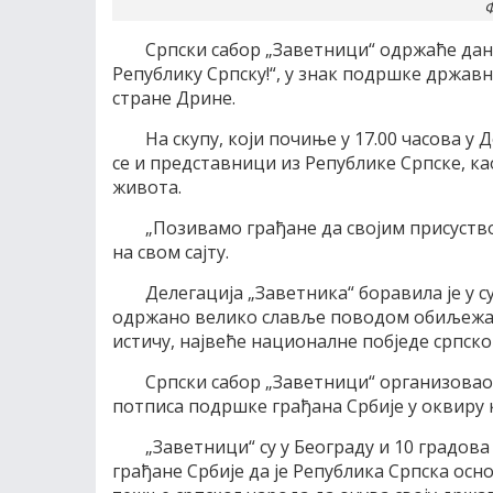
Ф
Српски сабор „Заветници“ одржаће дан
Републику Српску!“, у знак подршке држав
стране Дрине.
На скупу, који почиње у 17.00 часова у
се и представници из Републике Српске, ка
живота.
„Позивамо грађане да својим присуство
на свом сајту.
Делегација „Заветника“ боравила је у суб
одржано велико славље поводом обиљежав
истичу, највеће националне побједе српског
Српски сабор „Заветници“ организовао ј
потписа подршке грађана Србије у оквиру 
„Заветници“ су у Београду и 10 градова
грађане Србије да је Република Српска осно