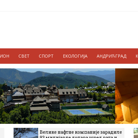
ГИОН
СВЕТ
СПОРТ
ЕКОЛОГИЈА
АНДРИЋГРАД
Велике нафтне компаније зарадиле
93 милијарде долара усред рата и