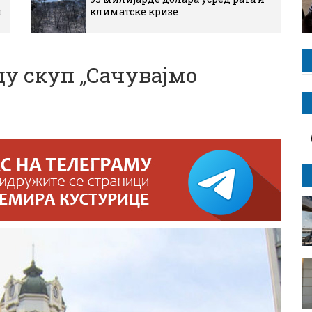
м
климатске кризе
у скуп „Сачувајмо