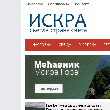
Импресум
Оглашавање
Контакт
НАСЛОВНА
СРБИЈА
Р. СРПСКА
РЕ
Где ће Ђукићи дочекати славу:
Генерацијама живели на истом