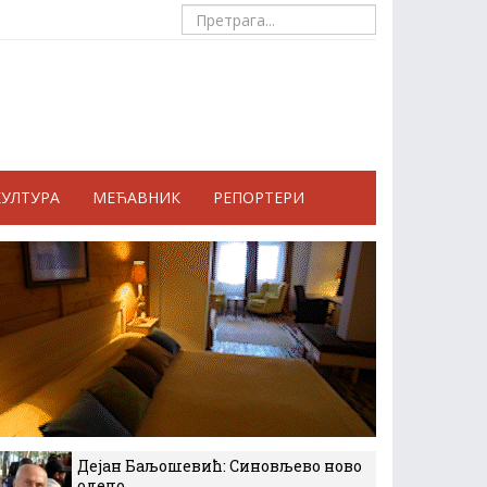
КУЛТУРА
МЕЋАВНИК
РЕПОРТЕРИ
Дејан Баљошевић: Синовљево ново
одело