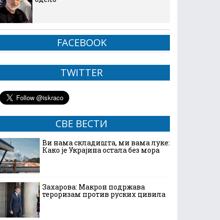
FACEBOOK
TWITTER
СВЕ ВЕСТИ
Ви нама складишта, ми вама луке:
Како је Украјина остала без мора
Захарова: Макрон подржава
тероризам против руских цивила