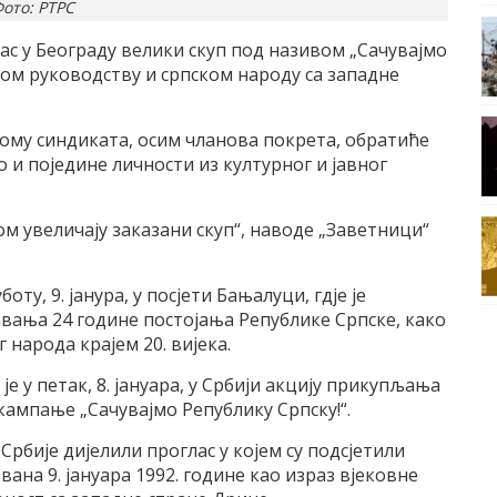
ото: РТРС
ас у Београду велики скуп под називом „Сачувајмо
ном руководству и српском народу са западне
 Дому синдиката, осим чланова покрета, обратиће
о и поједине личности из културног и јавног
м увеличају заказани скуп“, наводе „Заветници“
оту, 9. јанура, у посјети Бањалуци, гдје је
ања 24 године постојања Републике Српске, како
 народа крајем 20. вијека.
е у петак, 8. јануара, у Србији акцију прикупљања
кампање „Сачувајмо Републику Српску!“.
 Србије дијелили проглас у којем су подсјетили
вана 9. јануара 1992. године као израз вјековне