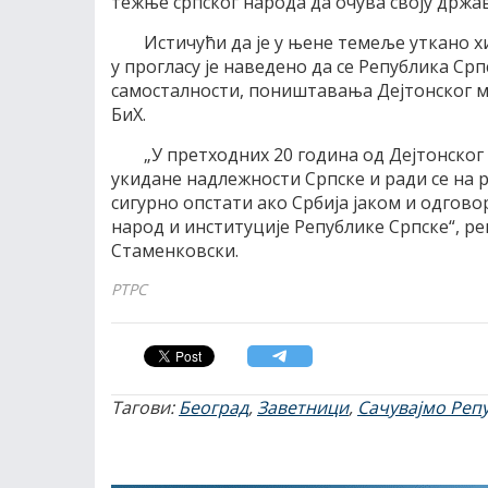
тежње српског народа да очува своју држа
Истичући да је у њене темеље уткано 
у прогласу је наведено да се Република Ср
самосталности, поништавања Дејтонског 
БиХ.
„У претходних 20 година од Дејтонског
укидане надлежности Српске и ради се на 
сигурно опстати ако Србија јаком и одго
народ и институције Републике Српске“, ре
Стаменковски.
РТРС
Тагови:
Београд
,
Заветници
,
Сачувајмо Реп