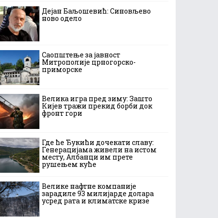
Дејан Баљошевић: Синовљево
ново одело
Саопштење за јавност
Митрополије црногорско-
приморске
Велика игра пред зиму: Зашто
Кијев тражи прекид борби док
фронт гори
Где ће Ђукићи дочекати славу:
Генерацијама живели на истом
месту, Албанци им прете
рушењем куће
Велике нафтне компаније
зарадиле 93 милијарде долара
усред рата и климатске кризе