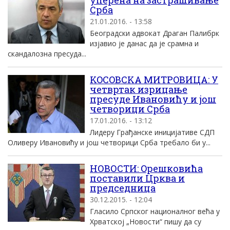
уперена на застрашивање
Срба
21.01.2016. - 13:58
Београдски адвокат Драган Палибрк
изjавио jе данас да jе срамна и
скандалозна пресуда...
KOСOВСKA MИTРOВИЦA: У
четвртак изрицање
пресуде Ивановићу и jош
четворици Срба
17.01.2016. - 13:12
Лидеру Грађанске инициjативе СДП
Oливеру Ивановићу и jош четворици Срба требало би у...
НОВОСТИ: Oрешковића
поставили Црква и
председница
30.12.2015. - 12:04
Гласило Српског националног већа у
Хрватскоj „Новости“ пишу да су