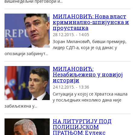
вишенедељни преговори и...
МИЛАНОВИЋ: Нова власт
криминално-шпијунска и
проусташка
28.12.2015. - 14:05
Зоран Милановић, бивши премијер,
лидер СДП-а, која је од данас у
опозицији забринут...
МИЛАНОВИЋ:
Незабиљежено у новијој
историји
24.12.2015. - 13:36
Ситуација у којој се Хрватска нашла
у посљедњих неколико дана није
забиљежена у...
НА ЛИТУРГИЈУ ПОД
ПОЛИЦИЈСКОМ
ПРАТЊОМ: Еулекс