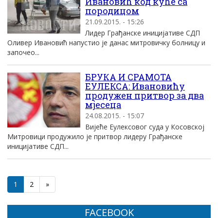
Ивановић код куће са
породицом
21.09.2015. - 15:26
Лидер Грађанске иницијативе СДП
Оливер Ивановић напустио је данас митровичку болницу и
започео...
БРУКА И СРАМОТА
ЕУЛЕКСА: Ивановићу
продужен притвор за два
мјесеца
24.08.2015. - 15:07
Вијеће Еулексовог суда у Косовској
Митровици продужило је притвор лидеру Грађанске
иницијативе СДП...
1
2
»
FACEBOOK