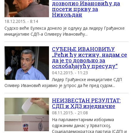
дозволио Ивановићу да
посети цркву за
Никољдан
18.12.2015. - 8:14
Судско веће Еулекса донело је одлуку да лидеру Грађанске
иницијативе СДП-а Оливеру Ивановићу...
СУЂЕЊЕ ИВАНОВИЋУ
„Рећи ћу истину, надам се
да је то довољно за
ослобађајућу пресуду“
04.12.2015. - 11:23
Лидер Грађанске иницијативе СДП
Оливер Ивановић изјавио је јутрос да ће пред судом...
НЕИЗВЕСТАН РЕЗУЛТАТ:
СДП и ХДЗ изједначне
08.11.2015. - 21:08
На парламентарним изборима
одржаним данас у Хрватској,
Социјалдемократска партија (СДП) и