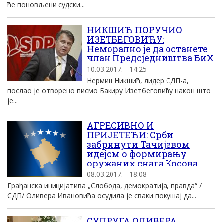
ће поновљени судски...
НИКШИЋ ПОРУЧИО
ИЗЕТБЕГОВИЋУ:
Неморално је да останете
члан Предсједништва БиХ
10.03.2017. - 14:25
Нермин Никшић, лидер СДП-а,
послао је отворено писмо Бакиру Изетбеговићу након што
је...
АГРЕСИВНО И
ПРИЈЕТЕЋИ: Срби
забринути Тачијевом
идејом о формирању
оружаних снага Косова
08.03.2017. - 18:08
Грађанска иницијатива „Слобода, демократија, правда“ /
СДП/ Оливера Ивановића осудила је сваки покушај да...
СУПРУГА ОЛИВЕРА