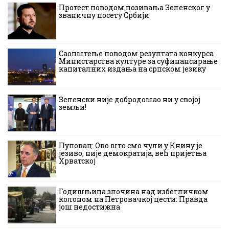
Протест поводом позивања Зеленског у
званичну посету Србији
Саопштење поводом резултата конкурса
Министарства културе за суфинансирање
капиталних издања на српском језику
Зеленски није добродошао ни у својој
земљи!
Пуповац: Ово што смо чули у Книну је
језиво, није демократија, већ пријетња
Хрватској
Годишњица злочина над избегличком
колоном на Петровачкој цести: Правда
још недостижна