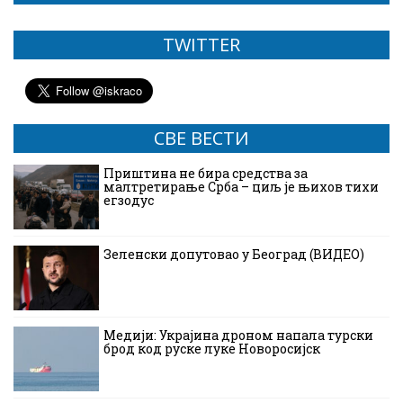
TWITTER
СВЕ ВЕСТИ
Приштина не бира средства за
малтретирање Срба – циљ је њихов тихи
егзодус
Зеленски допутовао у Београд (ВИДЕО)
Медији: Украјина дроном напала турски
брод код руске луке Новоросијск