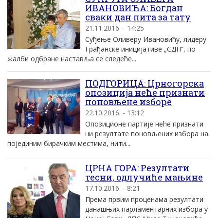
ИВАНОВИЋА: Богдан
сваки дан пита за тату
21.11.2016. - 14:25
Суђење Оливеру Ивановићу, лидеру
Грађанске иницијативе „СДП“, по
жалби одбране наставља се следеће...
ПОДГОРИЦА: Црногорска
опозиција неће признати
поновљене изборе
22.10.2016. - 13:12
Опозиционе партије неће признати
ни резултате поновљених избора на
појединим бирачким местима, нити...
ЦРНА ГОРА: Резултати
тесни, одлучиће мањине
17.10.2016. - 8:21
Према првим проценама резултати
данашњих парламентарних избора у