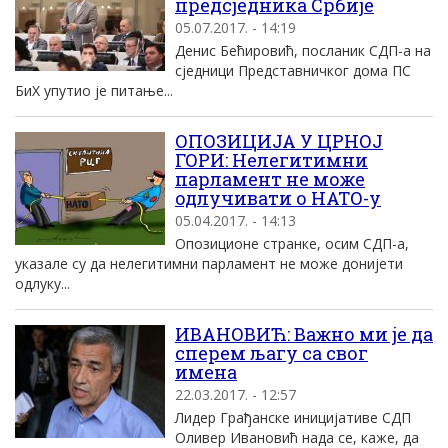
предсједника Србије
05.07.2017. - 14:19
Денис Бећировић, посланик СДП-а на
сједници Представничког дома ПС
БиХ упутио је питање...
ОПОЗИЦИЈА У ЦРНОЈ
ГОРИ: Нелегитимни
парламент не може
одлучивати о НАТО-у
05.04.2017. - 14:13
Опозиционе странке, осим СДП-а,
указале су да нелегитимни парламент не може донијети
одлуку...
ИВАНОВИЋ: Важно ми је да
сперем љагу са свог
имена
22.03.2017. - 12:57
Лидер Грађанске иницијативе СДП
Оливер Ивановић нада се, каже, да