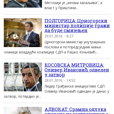
Метохији је „веома запаљива“, а
власт у Приштини...
ПОДГОРИЦА: Црногорски
министар полиције тражи
да буде смијењен
29.01.2016. - 8:27
Црногорски министар унутрашњих
послова и потпредсједник мање
чланице владајуће коалиције СДП-а Рашко Коњевић...
КОСОВСКА МИТРОВИЦА:
Оливер Ивановић одведен
у затвор
28.01.2016. - 14:52
Лидер Грађанске иницијативе СДП
Оливер Ивановић одведен је данас у
затвор, потврдио је...
AДВОКАТ: Срамна одлука