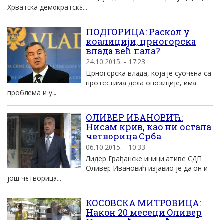
Хрватска демократска...
ПОДГОРИЦА: Раскол у
коалицији, црногорска
влада већ пала?
24.10.2015. - 17:23
Црногорска влада, која је суочена са
протестима дела опозиције, има
проблема и у...
ОЛИВЕР ИВАНОВИЋ:
Нисам крив, као ни остала
четворица Срба
06.10.2015. - 10:33
Лидер Грађанске иницијативе СДП
Оливер Ивановић изјавио је да он и
још четворица...
КОСОВСКА МИТРОВИЦА:
Након 20 месеци Оливер