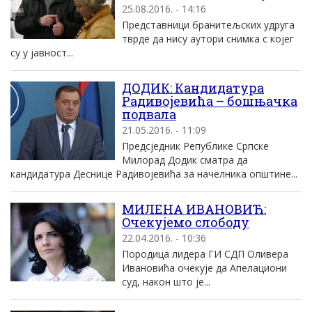
25.08.2016. - 14:16
Представници бранитељских удруга
тврде да нису аутори снимка с коjег
су у jавност...
ДОДИК: Кандидатура
Радивојевића – бошњачка
подвала
21.05.2016. - 11:09
Предсједник Републике Српске
Милорад Додик сматра да
кандидатура Деснице Радивојевића за начелника општине...
MИЛЕНА ИВАНОВИЋ:
Oчекуjемо слободу
22.04.2016. - 10:36
Породица лидера ГИ СДП Oливера
Ивановића очекуjе да Aпелациони
суд, након што jе...