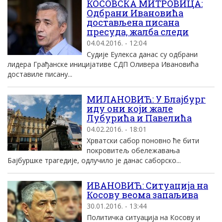
КОСОВСКА МИТРОВИЦА:
Одбрани Ивановића
достављена писана
пресуда, жалба следи
04.04.2016. - 12:04
Судије Еулекса данас су одбрани
лидера Грађанске иницијативе СДП Оливера Ивановића
доставиле писану...
MИЛАНОВИЋ: У Блаjбург
иду они коjи жале
Лубурића и Павелића
04.02.2016. - 18:01
Хрватски сабор поновно ће бити
покровитељ обележавања
Баjбуршке трагедиjе, одлучило jе данас саборско...
ИВАНОВИЋ: Ситуација на
Косову веома запаљива
30.01.2016. - 13:44
Политичка ситуација на Косову и