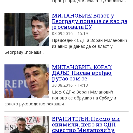
Црноj Гори, ДПС Mила Ђукановића...
MИЛАНОВИЋ: Власт у
Београду понаша се као да
jе основала EУ
03.09.2016. - 15:19
Председник СДП-а Зоран Mилановић
изjавио jе данас да се власт у
Београду „понаша...
MИЛАНОВИЋ, КОРАК
ДАЉЕ: Нисам вређао,
ругао сам се
30.08.2016. - 14:13
Шеф СДП-а Зоран Mилановић
поново се обрушио на Србиjу и
српско руководство рекавши...
БРАНИТЕЉИ: Нисмо ми
снимили, неко из СДП
сместио Mилановићу