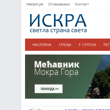
Импресум
Оглашавање
Контакт
НАСЛОВНА
СРБИЈА
Р. СРПСКА
РЕ