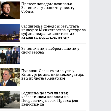
Протест поводом позивања
Зеленског у званичну посету
Србији
Саопштење поводом резултата
конкурса Министарства културе за
суфинансирање капиталних
издања на српском језику
Зеленски није добродошао ни у
својој земљи!
Пуповац: Ово што смо чули у
Книну је језиво, није демократија,
већ пријетња Хрватској
Годишњица злочина над
избегличком колоном на
Петровачкој цести: Правда још
недостижна