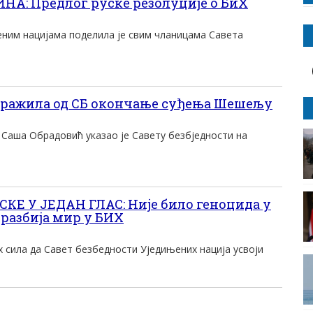
А: Предлог руске резолуције о БиХ
еним нацијама поделила је свим чланицама Савета
тражила од СБ окончање суђења Шешељу
 Саша Обрадовић указао је Савету безбједности на
Е У ЈЕДАН ГЛАС: Није било геноцида у
 разбија мир у БИХ
х сила да Савет безбедности Уједињених нација усвоји