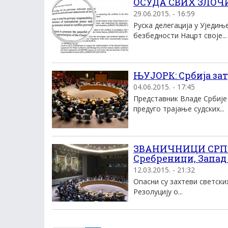
ОСУДА СВИХ ЗЛОЧИН
29.06.2015. - 16:59
Руска делегација у Уједињ
безбедности Нацрт своје...
ЊУЈОРК: Србија за
04.06.2015. - 17:45
Представник Владе Србије
предуго трајање судских...
ЗВАНИЧНИЦИ СРПСК
Сребреници, Запад
12.03.2015. - 21:32
Опасни су захтеви светски
Резолуцију о...