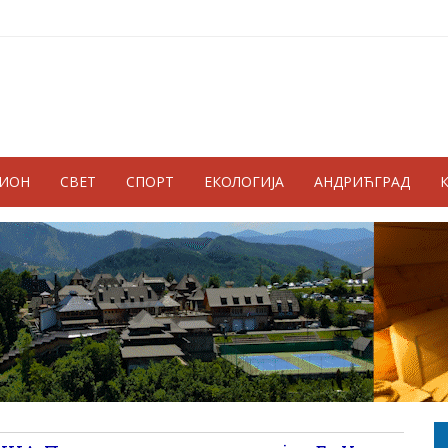
ГИОН
СВЕТ
СПОРТ
ЕКОЛОГИЈА
АНДРИЋГРАД