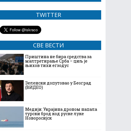
TWITTER
СВЕ ВЕСТИ
Приштина не бира средства за
малтретирање Срба – циљ је
њихов тихи егзодус
Зеленски допутовао у Београд
(ВИДЕО)
Медији: Украјина дроном напала
турски брод код руске луке
Новоросијск