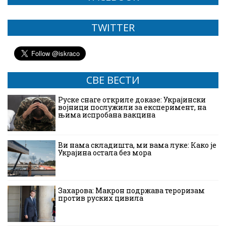
TWITTER
СВЕ ВЕСТИ
Руске снаге откриле доказе: Украјински
војници послужили за експеримент, на
њима испробана вакцина
Ви нама складишта, ми вама луке: Како је
Украјина остала без мора
Захарова: Макрон подржава тероризам
против руских цивила