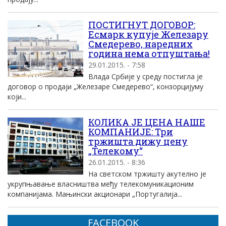
ПОСТИГНУТ ДОГОВОР:
Есмарк купује Железару
Смедерево, наредних
година нема отпуштања!
29.01.2015. - 7:58
Влада Србије у среду постигла је
договор о продаји „Железаре Смедерево“, конзорцијуму
који...
КОЛИКА ЈЕ ЦЕНА НАШЕ
КОМПАНИЈЕ: Три
тржишта дижу цену
„Телекому“
26.01.2015. - 8:36
На светском тржишту акутелно је
укрупњавање власништва међу телекомуникационим
компанијама. Мањински акционари „Португалија...
FACEBOOK