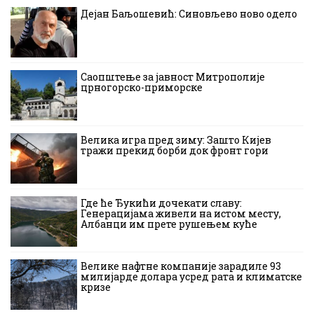
Дејан Баљошевић: Синовљево ново одело
Саопштење за јавност Митрополије
црногорско-приморске
Велика игра пред зиму: Зашто Кијев
тражи прекид борби док фронт гори
Где ће Ђукићи дочекати славу:
Генерацијама живели на истом месту,
Албанци им прете рушењем куће
Велике нафтне компаније зарадиле 93
милијарде долара усред рата и климатске
кризе