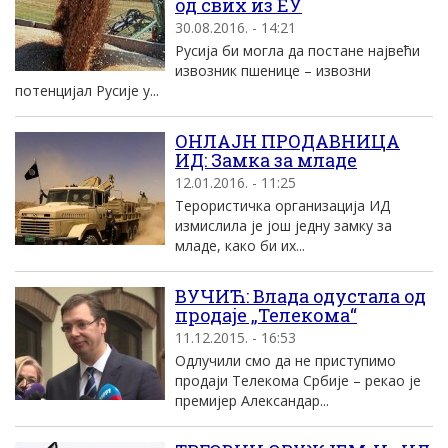
од свих из ЕУ
30.08.2016. - 14:21
Русија би могла да постане највећи
извозник пшенице – извозни
потенцијал Русије у...
ОНЛАЈН ПРОДАВНИЦА
ИД: Замка за младе
12.01.2016. - 11:25
Терористичка организација ИД
измислила је још једну замку за
младе, како би их...
ВУЧИЋ: Влада одустала од
продаје „Телекома“
11.12.2015. - 16:53
Одлучили смо да не приступимо
продаји Телекома Србије – рекао је
премијер Александар...