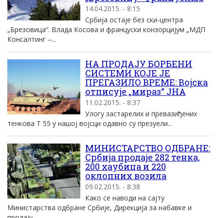
14.04.2015. - 8:15
Србија остаје без ски-центра
„Брезовица“. Влада Косова и француски конзорцијум „МДП
Консалтинг –...
НА ПРОДАЈУ БОРБЕНИ
СИСТЕМИ КОЈЕ ЈЕ
ПРЕГАЗИЛО ВРЕМЕ: Војска
отписује „мираз“ ЈНА
11.02.2015. - 8:37
Улогу застарелих и превазиђених
тенкова Т 55 у нашој војсци одавно су презуели...
МИНИСТАРСТВО ОДБРАНЕ:
Србија продаје 282 тенка,
200 хаубица и 220
оклопних возила
09.02.2015. - 8:38
Како се наводи на сајту
Министарства одбране Србије, Дирекција за набавке и
продају...