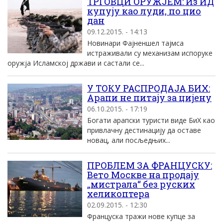
ТРГОВЦИ ОРУЖЈЕМ: Из ИД
купују као луди, по цио
дан
09.12.2015. - 14:13
Новинари Фајненшел тајмса
истраживали су механизам испоруке
оружја Исламској држави и састали се...
У ТОКУ РАСПРОДАЈА БИХ:
Арапи не питају за цијену
06.10.2015. - 17:19
Богати арапски туристи виде БиХ као
привлачну дестинацију да оставе
новац, али посљедњих...
ПРОБЛЕМ ЗА ФРАНЦУСКУ:
Вето Москве на продају
„мистрала“ без руских
хеликоптера
02.09.2015. - 12:30
Француска тражи нове купце за