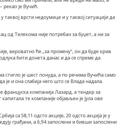
колико смо ми причали, али не вреди ни мало, и
 рекао је Вучић.
о у таквој врсти недоумице и у таквој ситуацији да
вац од Телекома није потребан за буџет, а ни за
бије, вероватно ће „за промену“, он да буде крив
 одлука бити донета данас и да се спреме да
а стигло је шест понуда, а по речима Вучића само
да је и она слабија него што се Влада надала.
е француска компанија Лазард, а тендер за
капитала те компаније објављен је јула ове
ија са 58,11 одсто акције, 20 одсто акција је у
едују грађани, а 6,94 запослени и бивши запослени