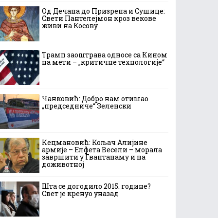
Од Дечана до Призрена и Сушице:
Свети Пантелејмон кроз векове
живи на Косову
Трамп заоштрава односе са Кином
на мети – „критичне технологије“
Чанковић: Добро нам отишао
„председниче“ Зеленски
Кецмановић: Кољач Алијине
армије – Елфета Весели – морала
завршити у Гвантанаму и на
доживотној
Шта се догодило 2015. године?
Свет је кренуо уназад