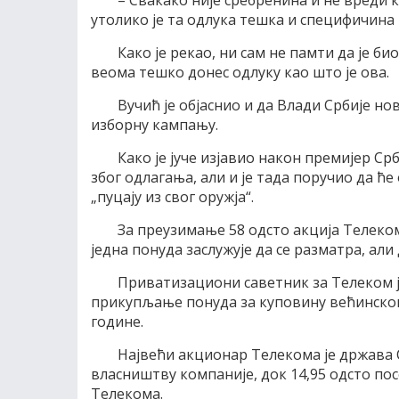
– Свакако није сребренина и не вреди 
утолико је та одлука тешка и специфичина –
Како је рекао, ни сам не памти да је би
веома тешко донес одлуку као што је ова.
Вучић је објаснио и да Влади Србије но
изборну кампању.
Како је јуче изјавио након премијер Ср
због одлагања, али и је тада поручио да ће
„пуцају из свог оружја“.
За преузимање 58 одсто акција Телеком
једна понуда заслужује да се разматра, али 
Приватизациони саветник за Телеком ј
прикупљање понуда за куповину већинског 
године.
Највећи акционар Телекома је држава Срб
власништву компаније, док 14,95 одсто пос
Телекома.