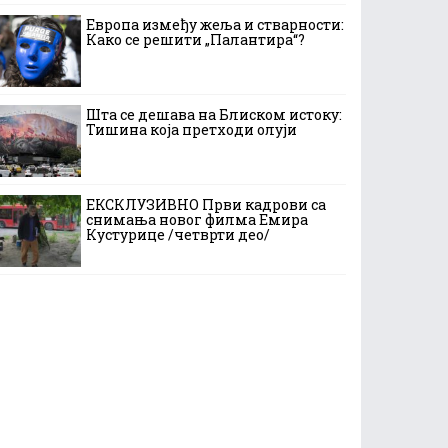
Европа између жеља и стварности:
Како се решити „Палантира“?
Шта се дешава на Блиском истоку:
Тишина која претходи олуји
ЕКСКЛУЗИВНО Први кадрови са
снимања новог филма Емира
Кустурице /четврти део/