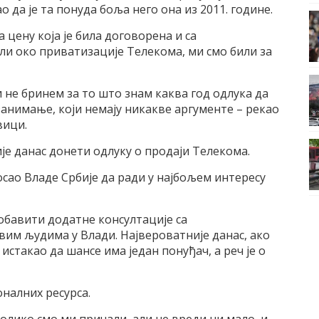
о да је та понуда боља него она из 2011. године.
а цену која је била договорена и са
ли око приватизације Телекома, ми смо били за
и не бринем за то што знам каква год одлука да
о занимање, који немају никакве аргументе – рекао
вици.
ије данас донети одлуку о продаји Телекома.
осао Владе Србије да ради у најбољем интересу
 обавити додатне консултације са
им људима у Влади. Највероватније данас, ако
 истакао да шансе има један понуђач, а реч је о
оналних ресурса.