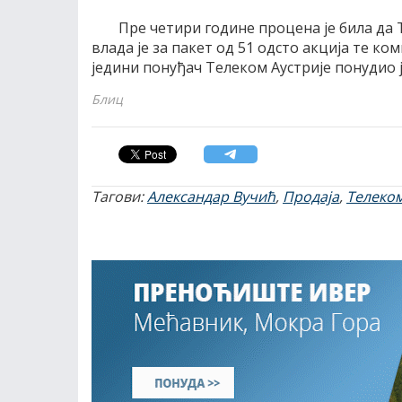
Пре четири године процена је била да
влада је за пакет од 51 одсто акција те к
једини понуђач Телеком Аустрије понудио ј
Блиц
Тагови:
Александар Вучић
,
Продаја
,
Телеко