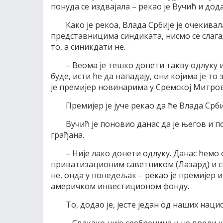
понуда се издвајала – рекао је Вучић и дода
Како је рекоа, Влада Србије је очекивал
представницима синдиката, нисмо се слага
то, а синикдати не.
– Веома је тешко донети такву одлуку 
буде, исти ће да нападају, они којима је т
је премијер новинарима у Сремској Митро
Премијер је јуче рекао да ће Влада Срб
Вучић је поновио данас да је његов и п
грађана.
– Није лако донети одлуку. Данас ћемо
приватизационим саветником (Лазард) и св
не, онда у понедељак – рекао је премијер и
америчком инвестиционом фонду.
То, додао је, јесте један од наших наци