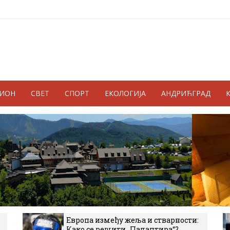
ГИОН
СВЕТ
СПОРТ
ЕКОЛОГИЈА
АНДРИЋГРАД
Европа између жеља и стварности:
Како се решити „Палантира“?