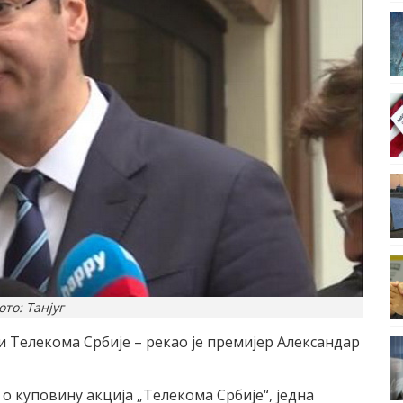
ото: Танјуг
 Телекома Србије – рекао је премијер Александар
 о куповину акција „Телекома Србије“, једна