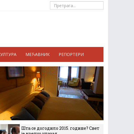
КУЛТУРА
МЕЋАВНИК
РЕПОРТЕРИ
Шта се догодило 2015. године? Свет
је кренуо уназад