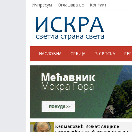
Импресум
Оглашавање
Контакт
НАСЛОВНА
СРБИЈА
Р. СРПСКА
РЕ
Кецмановић: Кољач Алијине
армије – Елфета Весели – морала