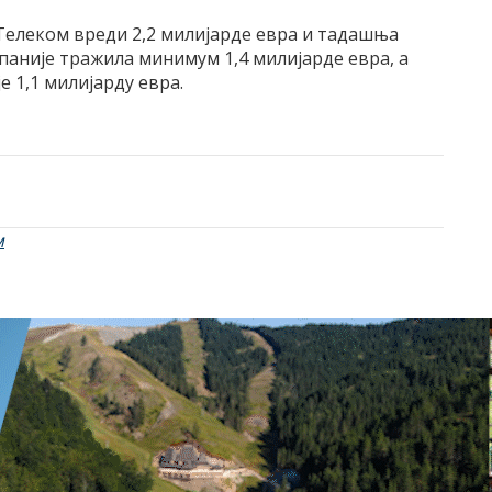
 Телеком вреди 2,2 милијарде евра и тадашња
омпаније тражила минимум 1,4 милијарде евра, а
е 1,1 милијарду евра.
м