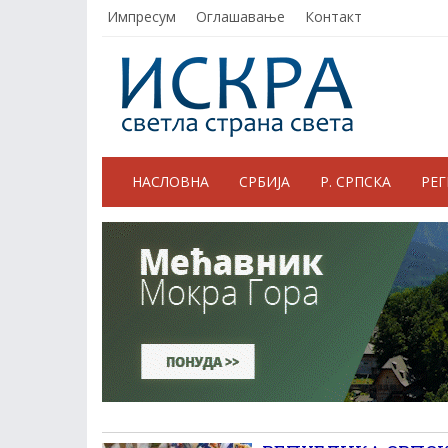
Импресум
Оглашавање
Контакт
НАСЛОВНА
СРБИЈА
Р. СРПСКА
РЕ