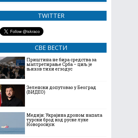
TWITTER
СВЕ ВЕСТИ
Приштина не бира средства за
малтретирање Срба – циљ је
њихов тихи егзодус
Зеленски допутовао у Београд
(ВИДЕО)
Медији: Украјина дроном напала
турски брод код руске луке
Новоросијск