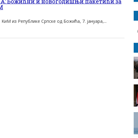
: Божићни и новогодишњи пакетићи за
M
KиM из Републике Српске од Божића, 7. jануара,...