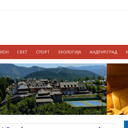
ГИОН
СВЕТ
СПОРТ
ЕКОЛОГИЈА
АНДРИЋГРАД