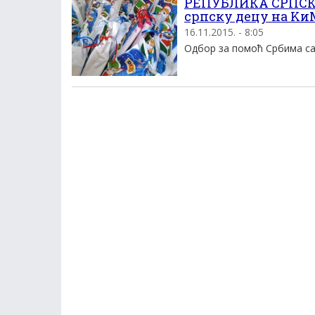
РЕПУБЛИКА СРПСКА
српску децу на Kи
16.11.2015. - 8:05
Oдбор за помоћ Србима са 