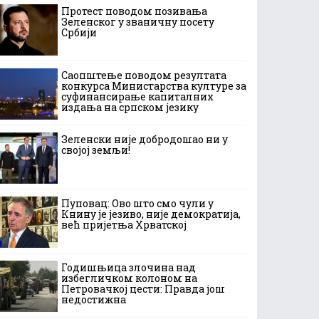
Протест поводом позивања
Зеленског у званичну посету
Србији
Саопштење поводом резултата
конкурса Министарства културе за
суфинансирање капиталних
издања на српском језику
Зеленски није добродошао ни у
својој земљи!
Пуповац: Ово што смо чули у
Книну је језиво, није демократија,
већ пријетња Хрватској
Годишњица злочина над
избегличком колоном на
Петровачкој цести: Правда још
недостижна