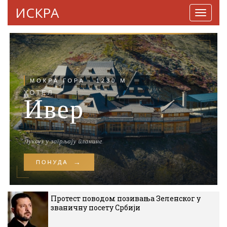
ИСКРА
Навига
Протест поводом позивања Зеленског у
званичну посету Србији