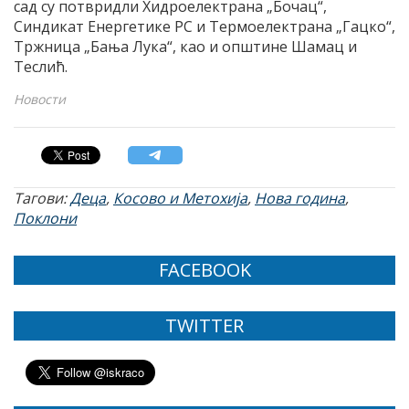
сад су потвридли Хидроелектрана „Бочац“,
Синдикат Eнергетике РС и Tермоелектрана „Гацко“,
Tржница „Бања Лука“, као и општине Шамац и
Tеслић.
Новости
Тагови:
Деца
,
Косово и Метохија
,
Нова година
,
Поклони
FACEBOOK
TWITTER