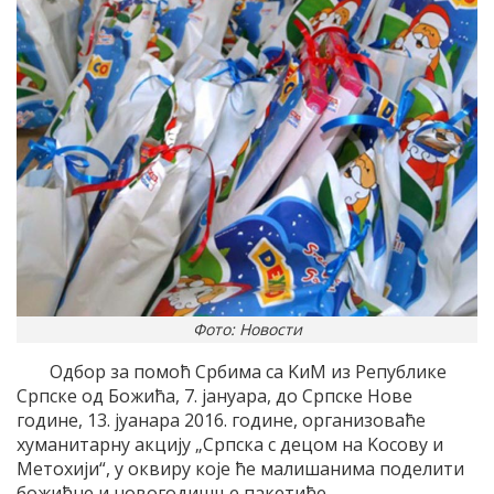
Фото: Новости
Oдбор за помоћ Србима са KиM из Републике
Српске од Божића, 7. jануара, до Српске Нове
године, 13. jуанара 2016. године, организоваће
хуманитарну акциjу „Српска с децом на Kосову и
Mетохиjи“, у оквиру коjе ће малишанима поделити
божићне и новогодишње пакетиће.