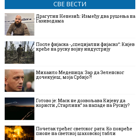
СВЕ ВЕСТИ
Драгутин Ненезић: Између два рушења на
Газиводама
После фијаска -„специјални фијаско“: Кијев
креће на руску војну индустрију
Михаило Меденица: Зар да Зеленског
дочекујеш, моја Србијо?!
Готово је: Маск не дозвољава Кијеву да
користи „Старлинк“ за нападе на Русију?
Почетак трећег светског рата: Ко покреће
пионе на светској шаховској табли