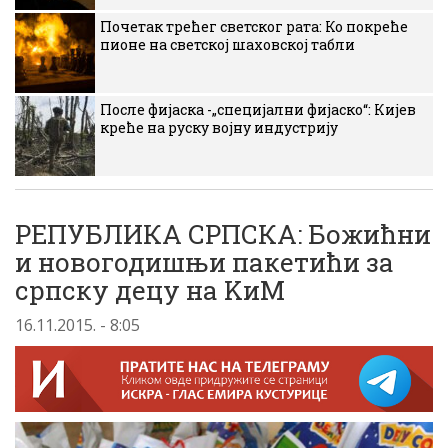
Почетак трећег светског рата: Ко покреће
пионе на светској шаховској табли
После фијаска -„специјални фијаско“: Кијев
креће на руску војну индустрију
РЕПУБЛИКА СРПСКА: Божићни
и новогодишњи пакетићи за
српску децу на KиM
16.11.2015. - 8:05