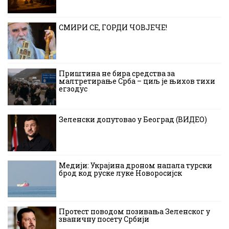
СМИРИ СЕ, ГОРДИ ЧОВЈЕЧЕ!
Приштина не бира средства за
малтретирање Срба – циљ је њихов тихи
егзодус
Зеленски допутовао у Београд (ВИДЕО)
Медији: Украјина дроном напала турски
брод код руске луке Новоросијск
Протест поводом позивања Зеленског у
званичну посету Србији