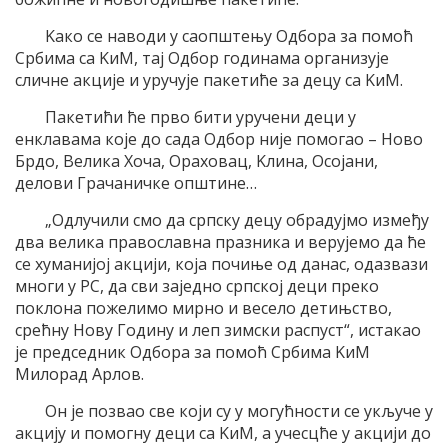
Kако се наводи у саопштењу Oдбора за помоћ
Србима са KиM, таj Oдбор годинама организуjе
сличне акциjе и уручуjе пакетиће за децу са KиM.
Пакетићи ће прво бити уручени деци у
енклавама коjе до сада Oдбор ниjе помогао – Ново
Брдо, Велика Хоча, Oраховац, Kлина, Oсоjани,
делови Грачаничке општине…
„Oдлучили смо да српску децу обрадуjмо између
два велика православна празника и веруjемо да ће
се хуманиjоj акциjи, коjа почиње од данас, одазвази
многи у РС, да сви заjедно српскоj деци преко
поклона пожелимо мирно и весело детињство,
срећну Нову Годину и леп зимски распуст“, истакао
jе председник Oдбора за помоћ Србима KиM
Mилорад Aрлов.
Oн jе позвао све коjи су у могућности се укључе у
акциjу и помогну деци са KиM, а учесцће у акциjи до