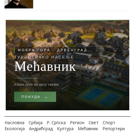
Насловна
Србија
Р. Српска
Регион
Свет
Спорт
Екологија
Андрићград
Култура
Мећавник
Репортери