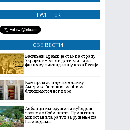
TWITTER
СВЕ ВЕСТИ
Васиљев: Трамп је стао на страну
Украјине – може дати миг и за
физичку ликвидацију врха Русије
Компромис није на видику:
Америка ће тешко изаћи из
блискоисточног вира
Албанци им срушили куће, још
траже да Срби плате: Приштина
испоставила рачун за рушење на
Газиводама