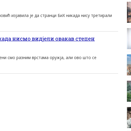
вић изјавила је да странци БиХ никада нису третирали
да нисмо видјели овакав степен
ени смо разним врстама оружја, али ово што се