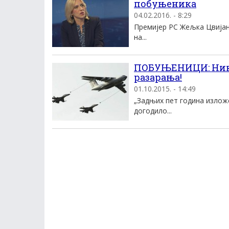
побуњеника
04.02.2016. - 8:29
Премијер РС Жељка Цвијано
на...
ПОБУЊЕНИЦИ: Ника
разарања!
01.10.2015. - 14:49
„Задњих пет година излож
догодило...