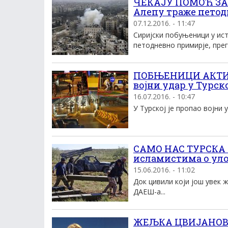
ЧЕКАЈУ ПОМОЋ ЗА
Алепу траже петод
07.12.2016. - 11:47
Сиријски побуњеници у ис
петодневно примирје, прег
ПОБЊЕНИЦИ АКТИВ
војни удар у Турско
16.07.2016. - 10:47
У Турској је пропао војни у
САМО НАС ТУРСКА 
исламистима о ул
15.06.2016. - 11:02
Док цивили који још увек 
ДАЕШ-а...
ЖЕЉКА ЦВИЈАНОВИЋ