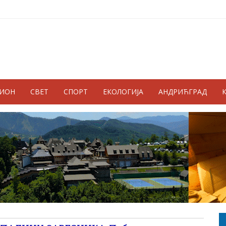
ГИОН
СВЕТ
СПОРТ
ЕКОЛОГИЈА
АНДРИЋГРАД