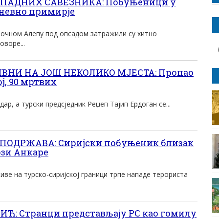
ПАДНИХ САВЕЗНИКА: Побуњеници у
невно примирје
точном Алепу под опсадом затражили су хитно
оворе...
НИ НА ЈОШ НЕКОЛИКО МЈЕСТА: Пропао
ј, 90 мртвих
дар, а турски предсjедник Реџеп Тајип Ердоган се...
ПОДРЖАВА: Сиријски побуњеник близак
ози Анкаре
живе на турско-сиријској граници трпе нападе терориста
: Странци представљају РС као гомилу