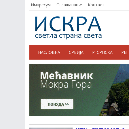
Импресум
Оглашавање
Контакт
НАСЛОВНА
СРБИЈА
Р. СРПСКА
РЕ