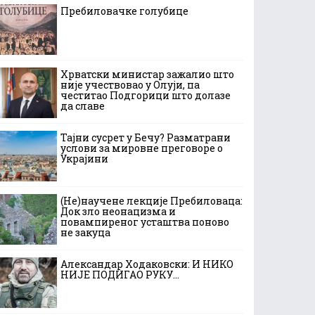
Пребиловачке голубице
Хрватски министар зажалио што
није учествовао у Олуји, па
честитао Подгорици што долазе
да славе
Тајни сусрет у Бечу? Разматрани
услови за мировне преговоре о
Украјини
(Не)научене лекције Пребиловаца:
Док зло неонацизма и
повампиреног усташтва поново
не закуца
Александар Ходаковски: И НИКО
НИЈЕ ПОДИГАО РУКУ…