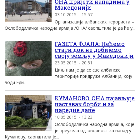
ОНА пријети нападима у
Македонији
03.10.2015. - 15:57
Организација албанских терориста –
Ослободилачка народна армија /ОНА/ саопштила је да ће у...
ГАЗЕТA ФJAЛА: Нећемо
стати док не добијемо
своју земљу у Македонији
23.05.2015. - 20:51
Циљ нам је да се све албанске
територије придруже Албанији, коју
води Еди...
КУМАНОВО: ОНА најављује
наставак борби и за
наредне дане
10.05.2015. - 13:23
Ослободилачка народна армија, које
је преузела одговорност за напад у
Куманову, саопштила је...