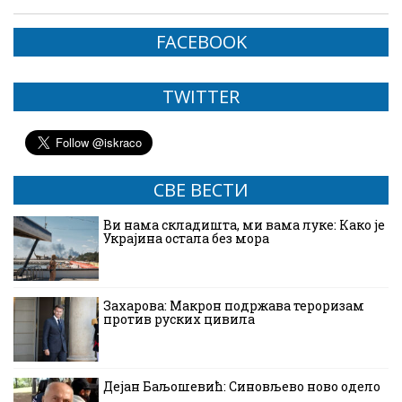
FACEBOOK
TWITTER
СВЕ ВЕСТИ
Ви нама складишта, ми вама луке: Како је
Украјина остала без мора
Захарова: Макрон подржава тероризам
против руских цивила
Дејан Баљошевић: Синовљево ново одело