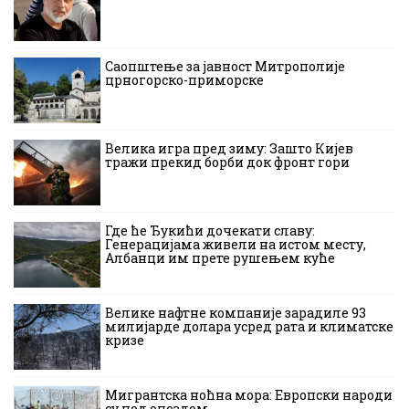
Саопштење за јавност Митрополије
црногорско-приморске
Велика игра пред зиму: Зашто Кијев
тражи прекид борби док фронт гори
Где ће Ђукићи дочекати славу:
Генерацијама живели на истом месту,
Албанци им прете рушењем куће
Велике нафтне компаније зарадиле 93
милијарде долара усред рата и климатске
кризе
Мигрантска ноћна мора: Европски народи
су под опсадом