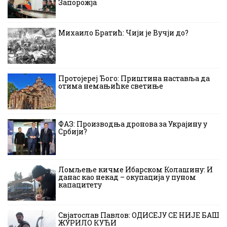
Запорожја
Михаило Братић: Чији је Вучји до?
Протојереј Ђого: Приштина наставља да
отима немањићке светиње
ФАЗ: Производња дронова за Украјину у
Србији?
Ломљење кичме Ибарском Колашину: И
данас као некад – окупација у пуном
капацитету
Свјатослав Павлов: ОДИСЕЈУ СЕ НИЈЕ БАШ
ЖУРИЛО КУЋИ