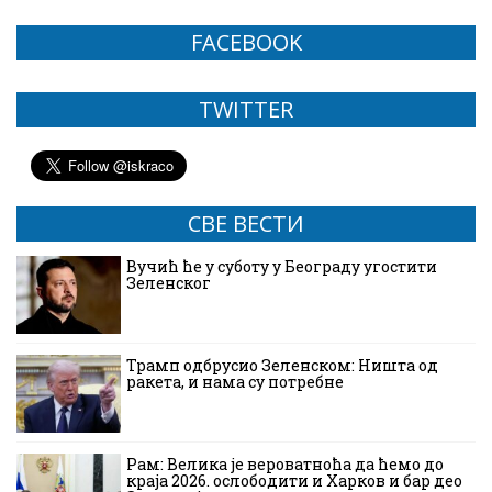
FACEBOOK
TWITTER
СВЕ ВЕСТИ
Вучић ће у суботу у Београду угостити
Зеленског
Трамп одбрусио Зеленском: Ништа од
ракета, и нама су потребне
Рам: Велика је вероватноћа да ћемо до
краја 2026. ослободити и Харков и бар део