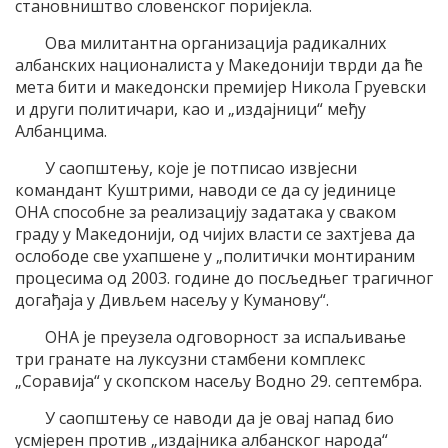
становништво словенског поријекла.
Ова милитантна организација радикалних
албанских националиста у Македонији тврди да ће
мета бити и македонски премијер Никола Груевски
и други политичари, као и „издајници“ међу
Албанцима.
У саопштењу, које је потписао извјесни
командант Куштрими, наводи се да су јединице
ОНА способне за реализацију задатака у сваком
граду у Македонији, од чијих власти се захтјева да
ослободе све ухапшене у „политички монтираним
процесима од 2003. године до посљедњег трагичног
догађаја у Дивљем насељу у Куманову“.
ОНА је преузела одговорност за испаљивање
три гранате на луксузни стамбени комплекс
„Соравија“ у скопском насељу Водно 29. септембра.
У саопштењу се наводи да је овај напад био
усмјерен против „издајника албанског народа“