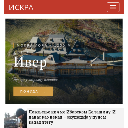
ИСКРА
Навига
Ломљење кичме Ибарском Колашину: И
данас као некад – окупација у пуном
капацитету