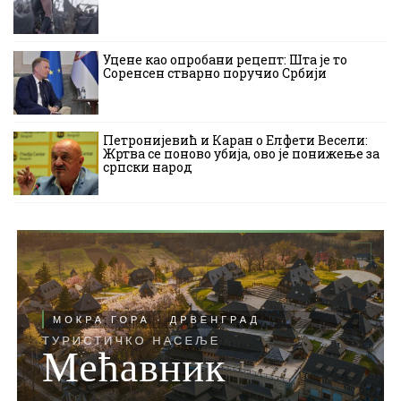
Уцене као опробани рецепт: Шта је то
Соренсен стварно поручио Србији
Петронијевић и Каран о Елфети Весели:
Жртва се поново убија, ово је понижење за
српски народ