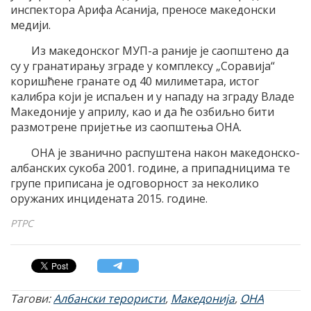
инспектора Арифа Асанија, преносе македонски
медији.
Из македонског МУП-а раније је саопштено да
су у гранатирању зграде у комплексу „Соравија“
коришћене гранате од 40 милиметара, истог
калибра који је испаљен и у нападу на зграду Владе
Македоније у априлу, као и да ће озбиљно бити
размотрене пријетње из саопштења ОНА.
ОНА је званично распуштена након македонско-
албанских сукоба 2001. године, а припадницима те
групе приписана је одговорност за неколико
оружаних инцидената 2015. године.
РТРС
Тагови:
Албански терористи
,
Македонија
,
ОНА