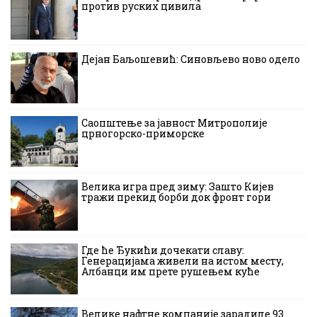
против руских цивила
Дејан Баљошевић: Синовљево ново одело
Саопштење за јавност Митрополије
црногорско-приморске
Велика игра пред зиму: Зашто Кијев
тражи прекид борби док фронт гори
Где ће Ђукићи дочекати славу:
Генерацијама живели на истом месту,
Албанци им прете рушењем куће
Велике нафтне компаније зарадиле 93