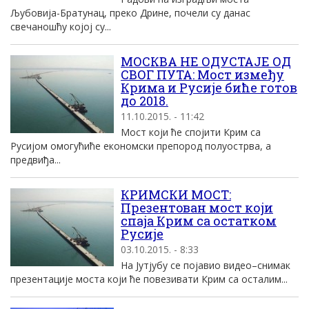
Љубовија-Братунац, преко Дрине, почели су данас
свечаношћу којој су...
МОСКВА НЕ ОДУСТАЈЕ ОД
СВОГ ПУТА: Мост између
Крима и Русије биће готов
до 2018.
11.10.2015. - 11:42
Мост који ће спојити Крим са
Русијом омогућиће економски препород полуострва, а
предвиђа...
КРИМСКИ МОСТ:
Презентoван мост који
спаја Крим са остатком
Русије
03.10.2015. - 8:33
На Јутјубу се појавио видео–снимак
презентације моста који ће повезивати Крим са осталим...