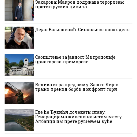
Захарова: Макрон подржава тероризам
против руских цивила
Дејан Баљошевић: Синовљево ново одело
Саопштење за јавност Митрополије
црногорско-приморске
Велика игра пред зиму: Зашто Кијев
тражи прекид борби док фронт гори
Где ће Ђукићи дочекати славу:
Генерацијама живели на истом месту,
Албанци им прете рушењем куће