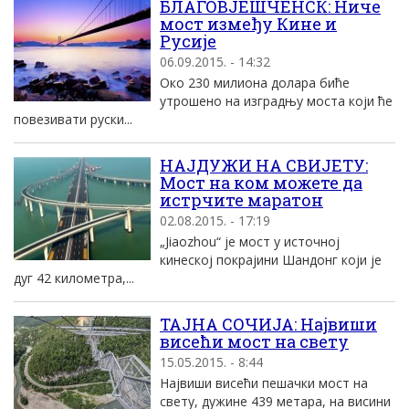
БЛАГОВЈЕШЧЕНСК: Ниче
мост између Кине и
Русије
06.09.2015. - 14:32
Око 230 милиона долара биће
утрошено на изградњу моста који ће
повезивати руски...
НАЈДУЖИ НА СВИЈЕТУ:
Мост на ком можете да
истрчите маратон
02.08.2015. - 17:19
„Jiaozhou“ је мост у источној
кинеској покрајини Шандонг који је
дуг 42 километра,...
ТАЈНА СОЧИЈА: Највиши
висећи мост на свету
15.05.2015. - 8:44
Највиши висећи пешачки мост на
свету, дужине 439 метара, на висини