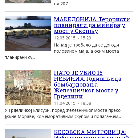
од 207...
МАКЕДОНИЈА: Терористи
планирали да минирају
мост у Скопљу
12.05.2015. - 15:29
Напад је требало да се догоди
половином маја, а осим моста
планирани су...
НАТО ЈЕ УБИО 15
НЕВИНИХ: Годишњица
бомбардовања
Железничког моста у
Грделици
11.04.2015. - 18:38
У Грделичкој клисури, поред Железничког моста преко
Јужне Мораве, комеморативним скупом и полагањем...
КОСОВСКА МИТРОВИЦА:
Избодени српски младић