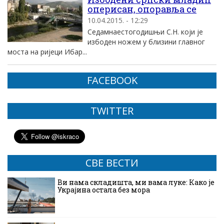
оперисан, опоравља се
10.04.2015. - 12:29
Седамнаестогодишњи С.Н. који је
избоден ножем у близини главног
моста на ријеци Ибар...
FACEBOOK
TWITTER
СВЕ ВЕСТИ
Ви нама складишта, ми вама луке: Како је
Украјина остала без мора