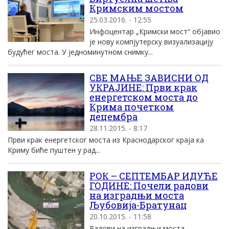
Кримским мостом
25.03.2016. - 12:55
Инфоцентар „Кримски мост“ објавио
је нову компјутерску визуализацију
будућег моста. У једноминутном снимку...
СВЕ МАЊЕ ЗАВИСНИ ОД
УКРАЈИНЕ: Први крак
енергетском моста до
Крима почетком
децембра
28.11.2015. - 8:17
Први крак енергетског моста из Краснодарског краја ка
Криму биће пуштен у рад...
РОК – СЕПТЕМБАР ИДУЋЕ
ГОДИНЕ: Почели радови
на изградњи моста
Љубовија-Братунац
20.10.2015. - 11:58
Радови на изградњи моста