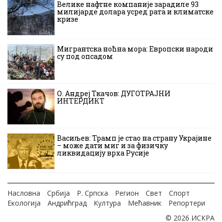
Велике нафтне компаније зарадиле 93
милијарде долара усред рата и климатске
кризе
Мигрантска ноћна мора: Европски народи
су под опсадом
О. Андреј Ткачов: ДУГОТРАЈНИ
ИНТЕРДИКТ
Васиљев: Трамп је стао на страну Украјине
– може дати миг и за физичку
ликвидацију врха Русије
Насловна
Србија
Р. Српска
Регион
Свет
Спорт
Екологија
Андрићград
Култура
Мећавник
Репортери
© 2026 ИСКРА