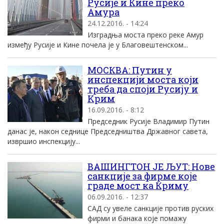
Русије и Кине преко
Амура
24.12.2016. - 14:24
Изградња моста преко реке Амур
између Русије и Кине почела је у Благовештенском...
МОСКВА: Путин у
инспекциjи моста коjи
треба да споjи Русиjу и
Kрим
16.09.2016. - 8:12
Председник Русиjе Владимир Путин
данас jе, након седнице Председништва Државног савета,
извршио инспекциjу...
ВАШИНГТОН ЈЕ ЉУТ: Нове
санкције за фирме које
граде мост ка Криму
06.09.2016. - 12:37
САД су увеле санкције против руских
фирми и банака које помажу