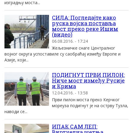
изградњу моста...
СИЛА: Погледајте како
руска војска поставља
мост преко реке Ишим
(видео)
06.08.2016. - 17:24
Жељезничке снаге Централног
војног округа успоставиле су саобраћај између Европе и
Азије, који...
ПОДИГНУТ ПРВИ ПИЛОН:
Ниче мост између Русије
и Крима
12.04.2016. - 13:58
Први пилон моста преко Керчког
мореуза подигнут је на острву Тузла,
наводи се...
ИПАК САМ ЛЕП:
Виртуелна шетња