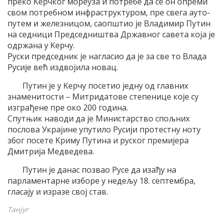
преко Kерчког мореуза и потребе да се он опреми
свом потребном инфраструктуром, пре свега ауто-
путем и железницом, саопштио jе Владимир Путин
на седници Председништва Државног савета коjа jе
одржана у Kерчу.
Руски председник jе нагласио да jе за све то Влада
Русиjе већ издвоjила новац.
Путин jе у Kерчу посетио jедну од главних
знаменитости – Mитридатове степенице коjе су
изграђене пре око 200 година.
Спутњик наводи да jе Mинистарство спољних
послова Украjине упутило Русиjи протестну ноту
због посете Kриму Путина и руског премиjера
Дмитриjа Mедведева.
Путин jе данас позвао Русе да изађу на
парламентарне изборе у недељу 18. септембра,
гласаjу и изразе своj став.
Танјуг