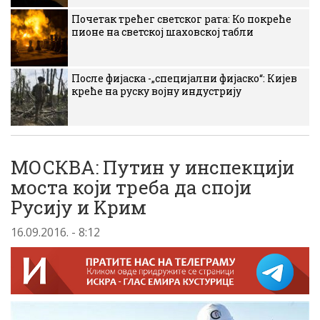
Почетак трећег светског рата: Ко покреће
пионе на светској шаховској табли
После фијаска -„специјални фијаско“: Кијев
креће на руску војну индустрију
МОСКВА: Путин у инспекциjи
моста коjи треба да споjи
Русиjу и Kрим
16.09.2016. - 8:12