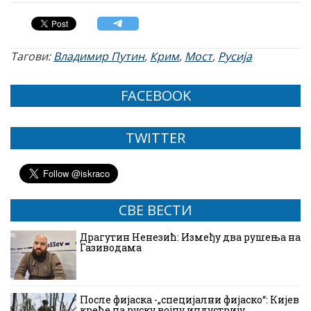
Тагови:
Владимир Путин
,
Крим
,
Мост
,
Русија
FACEBOOK
TWITTER
СВЕ ВЕСТИ
Драгутин Ненезић: Између два рушења на
Газиводама
После фијаска -„специјални фијаско“: Кијев
креће на руску војну индустрију