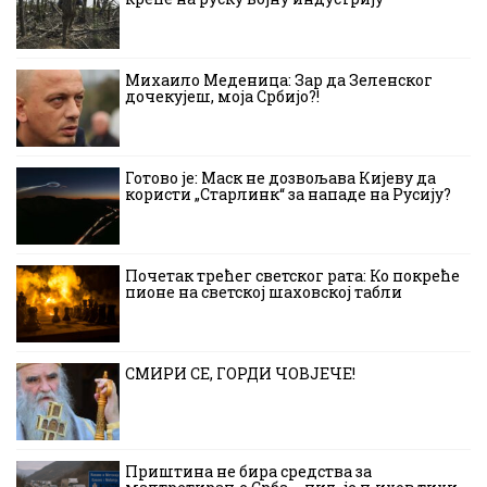
Михаило Меденица: Зар да Зеленског
дочекујеш, моја Србијо?!
Готово је: Маск не дозвољава Кијеву да
користи „Старлинк“ за нападе на Русију?
Почетак трећег светског рата: Ко покреће
пионе на светској шаховској табли
СМИРИ СЕ, ГОРДИ ЧОВЈЕЧЕ!
Приштина не бира средства за