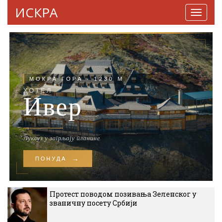
ИСКРА
Навига
Протест поводом позивања Зеленског у
званичну посету Србији