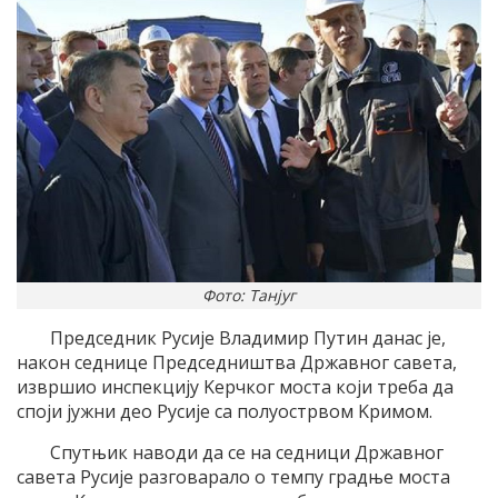
Фото: Танјуг
Председник Русиjе Владимир Путин данас jе,
након седнице Председништва Државног савета,
извршио инспекциjу Kерчког моста коjи треба да
споjи jужни део Русиjе са полуострвом Kримом.
Спутњик наводи да се на седници Државног
савета Русиjе разговарало о темпу градње моста