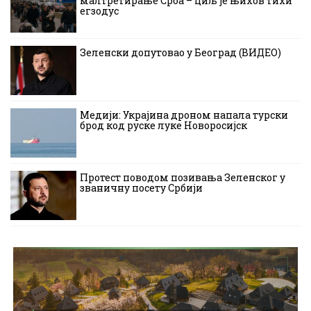
малтретирање Срба – циљ је њихов тихи
егзодус
Зеленски допутовао у Београд (ВИДЕО)
Медији: Украјина дроном напала турски
брод код руске луке Новоросијск
Протест поводом позивања Зеленског у
званичну посету Србији