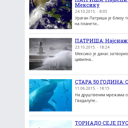
Мексику
24.10.2015. - 8:05
Ураган Патриша је близу 
на планети...
ПАТРИША: Најснажн
23.10.2015. - 18:24
Мексико је данас затвори
цивилна...
СТАРА 50 ГОДИНА: 
11.06.2015. - 18:15
На друштвеним мрежама об
Гвадалупе...
ТОРНАДО СЕЈЕ ПУСТ