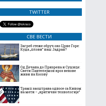
TWITTER
СВЕ ВЕСТИ
Загреб стеже обруч око Црне Горе:
Куда „плови“ наш Јадран?
Од Дечана до Призрена и Сушице:
Свети Пантелејмон кроз векове
живи на Косову
Трамп заоштрава односе са Кином
на мети – „критичне технологије“