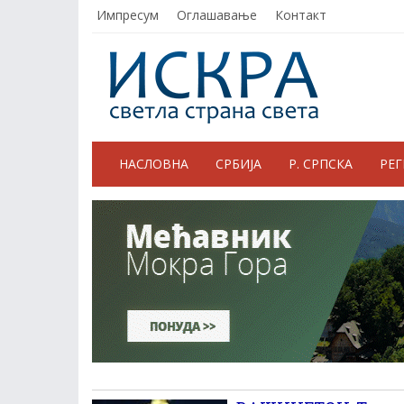
Импресум
Оглашавање
Контакт
НАСЛОВНА
СРБИЈА
Р. СРПСКА
РЕ