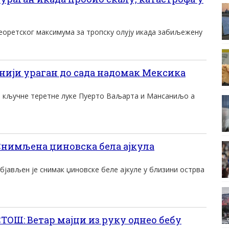
теоретског максимума за тропску олују икада забиљежену
ији ураган до сада надомак Мексика
о кључне теретне луке Пуерто Ваљарта и Мансаниљо а
Снимљена џиновска бела ајкула
јављен је снимак џиновске беле ајкуле у близини острва
ОШ: Ветар мајци из руку однео бебу