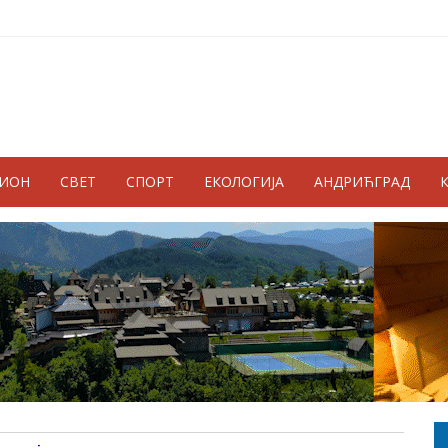
ГИОН
СВЕТ
СПОРТ
ЕКОЛОГИЈА
АНДРИЋГРАД