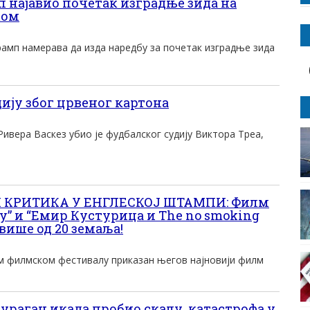
најавио почетак изградње зида на
ком
амп намерава да изда наредбу за почетак изградње зида
иjу због црвеног картона
ивера Васкез убио jе фудбалског судиjу Виктора Tреа,
 КРИТИКА У ЕНГЛЕСКОЈ ШТАМПИ: Филм
у” и “Емир Кустурица и The no smoking
у више од 20 земаља!
м филмском фестивалу приказан његов најновији филм
ураган икада пробио скалу, катастрофа у