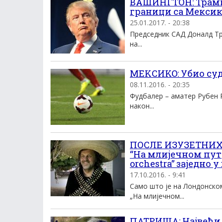
ВАШИНГТОН: Трамп 
граници са Мекси
25.01.2017. - 20:38
Председник САД Доналд Тр
на...
MEKСИKO: Убио суд
08.11.2016. - 20:35
Фудбалер – аматер Рубен Р
након...
ПОСЛЕ ИЗУЗЕТНИХ
“На млијечном пут
orchestra” заједно 
17.10.2016. - 9:41
Само што је на Лондонско
„На млијечном...
ПАТРИША: Највећи 