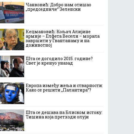
Чанковић: Добро нам отишао
„председниче“ Зеленски
Кецмановић: Кољач Алијине
армије – Елфета Весели – морала
завршити у Гвантанаму и на
доживотној
Шта се догодило 2015. године?
Свет је кренуо уназад
Европа између жеља и стварности:
Како се решити „Палантира“?
Шта се дешава на Блиском истоку:
Тишина која претходи олуји