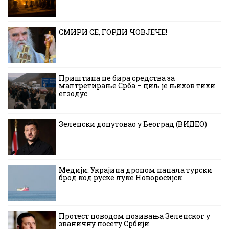
СМИРИ СЕ, ГОРДИ ЧОВЈЕЧЕ!
Приштина не бира средства за
малтретирање Срба – циљ је њихов тихи
егзодус
Зеленски допутовао у Београд (ВИДЕО)
Медији: Украјина дроном напала турски
брод код руске луке Новоросијск
Протест поводом позивања Зеленског у
званичну посету Србији