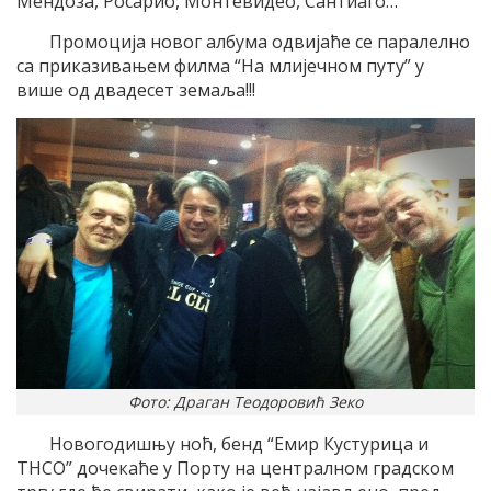
Мендоза, Росарио, Монтевидео, Сантиаго…
Промоција новог албума одвијаће се паралелно
са приказивањем филма “На млијечном путу” у
више од двадесет земаља!!!
Фото: Драган Теодоровић Зеко
Новогодишњу ноћ, бенд “Емир Кустурица и
ТНСО” дочекаће у Порту на централном градском