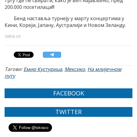
тргу где ће свирати, како је већ најављено, пред
200.000 посетилаца!!!
Бенд наставља турнеју у марту концертима у
Кини, Кореји, Јапану, Аустралији и Новом Зеланду.
iskra.co
Тагови:
Емир Кустурица
,
Мексико
,
На млијечном
путу
FACEBOOK
TWITTER