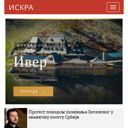
ИСКРА
Навига
Протест поводом позивања Зеленског у
званичну посету Србији