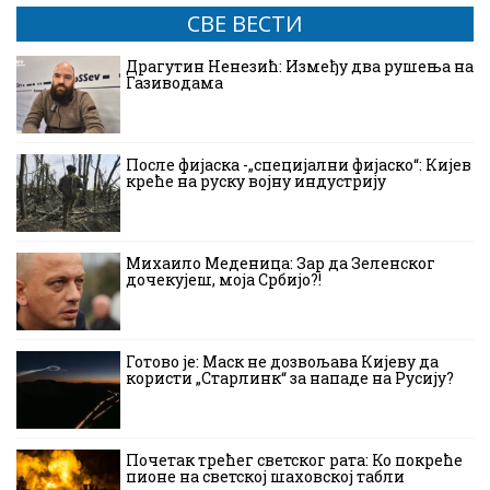
СВЕ ВЕСТИ
Драгутин Ненезић: Између два рушења на
Газиводама
После фијаска -„специјални фијаско“: Кијев
креће на руску војну индустрију
Михаило Меденица: Зар да Зеленског
дочекујеш, моја Србијо?!
Готово је: Маск не дозвољава Кијеву да
користи „Старлинк“ за нападе на Русију?
Почетак трећег светског рата: Ко покреће
пионе на светској шаховској табли