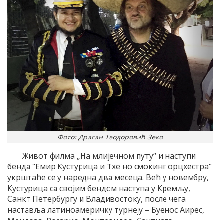
Фото: Драган Теодоровић Зеко
Живот филма „На млијечном путу“ и наступи
бенда “Емир Кустурица и Тхе но смокинг орцхестра”
укрштаће се у наредна два месеца. Већ у новембру,
Кустурица са својим бендом наступа у Кремљу,
Санкт Петербургу и Владивостоку, после чега
наставља латиноамеричку турнеју – Буенос Аирес,