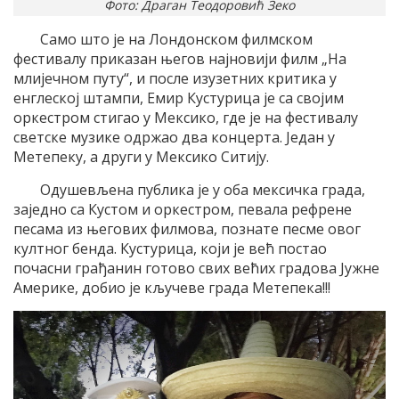
Фото: Драган Теодоровић Зеко
Само што је на Лондонском филмском
фестивалу приказан његов најновији филм „На
млијечном путу“, и после изузетних критика у
енглеској штампи, Емир Кустурица је са својим
оркестром стигао у Мексико, где је на фестивалу
светске музике одржао два концерта. Један у
Метепеку, а други у Мексико Ситију.
Одушевљена публика је у оба мексичка града,
заједно са Кустом и оркестром, певала рефрене
песама из његових филмова, познате песме овог
култног бенда. Кустурица, који је већ постао
почасни грађанин готово свих већих градова Јужне
Америке, добио је кључеве града Метепека!!!