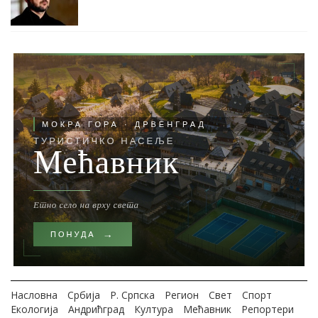
Насловна
Србија
Р. Српска
Регион
Свет
Спорт
Екологија
Андрићград
Култура
Мећавник
Репортери