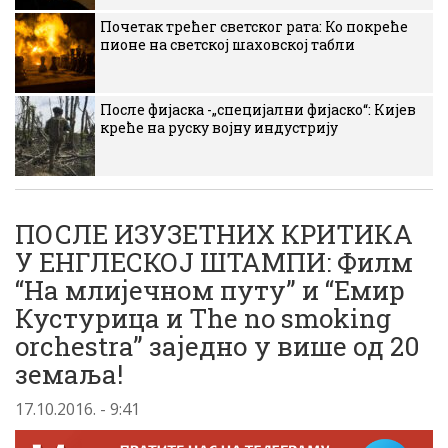
Почетак трећег светског рата: Ко покреће
пионе на светској шаховској табли
После фијаска -„специјални фијаско“: Кијев
креће на руску војну индустрију
ПОСЛЕ ИЗУЗЕТНИХ КРИТИКА
У ЕНГЛЕСКОЈ ШТАМПИ: Филм
“На млијечном путу” и “Емир
Кустурица и The no smoking
orchestra” заједно у више од 20
земаља!
17.10.2016. - 9:41