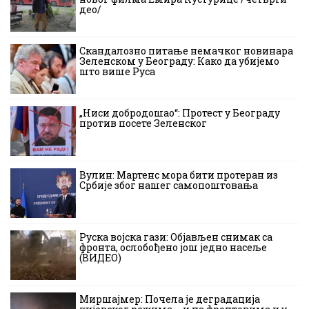
део/
Скандалозно питање немачког новинара
Зеленском у Београду: Како да убијемо
што више Руса
„Ниси добродошао“: Протест у Београду
против посете Зеленског
Вулин: Мартенс мора бити протеран из
Србије због нашег самопоштовања
Руска војска гази: Објављен снимак са
фронта, ослобођено још једно насеље
(ВИДЕО)
Миршајмер: Почела је деградација