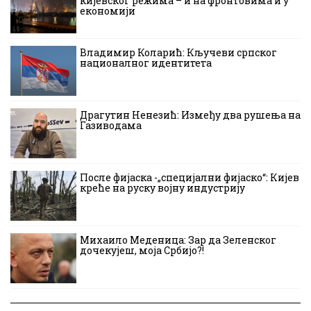
кијевског режима – и на фронтовима и у
економији
Владимир Коларић: Кључеви српског
националног идентитета
Драгутин Ненезић: Између два рушења на
Газиводама
После фијаска -„специјални фијаско“: Кијев
креће на руску војну индустрију
Михаило Меденица: Зар да Зеленског
дочекујеш, моја Србијо?!