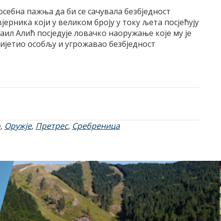
себна пажња да би се сачувала безбједност
ерника који у великом броју у току љета посјећују
маил Алић посједује ловачко наоружање које му је
ријетио особљу и угрожавао безбједност
о
,
Оружје
,
Претрес
,
Сребреница