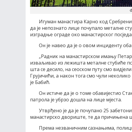
Ф
Игуман манастира Карно код Сребрениц
да је непознато лице почупало металне сту
изградње ограде око манастирског посједа
Он је навео да је о овом инциденту об
„Радник на манастирском имању Петар Е
изваљивао из лежишта металне стубиће пс
шта се десило, на сеоском путу смо видјел
Грујичићи, а након тога смо чули неколико
је Бабић.
Он истиче да је о томе обавијестио Ст
патрола је убрзо дошла на лице мјеста.
Утврђено је да је почупано 25 забетон
манастирско двориште, те да причињена ш
Према незваничним сазнањима, полициј