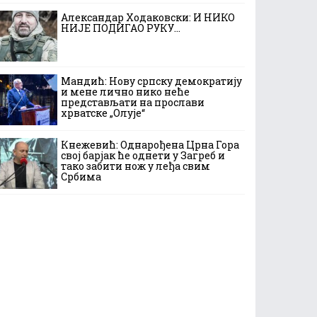
Александар Ходаковски: И НИКО
НИЈЕ ПОДИГАО РУКУ…
Мандић: Нову српску демократију
и мене лично нико неће
представљати на прослави
хрватске „Олује“
Кнежевић: Однарођена Црна Гора
свој барјак ће однети у Загреб и
тако забити нож у леђа свим
Србима