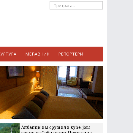
КУЛТУРА
МЕЋАВНИК
РЕПОРТЕРИ
Албанци им срушили куће, још
траже да Срби плате: Приштина