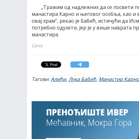
„Тражим од надлежних да се посвети по
манастира Карно и његовог особља, као и вј
овај храм“, рекао је Бабић, истичући да Ис
потребно одузети, јер је у више наврата п
манастира.
Срна
Тагови:
Алићи
,
Лука Бабић
,
Манастир Карн