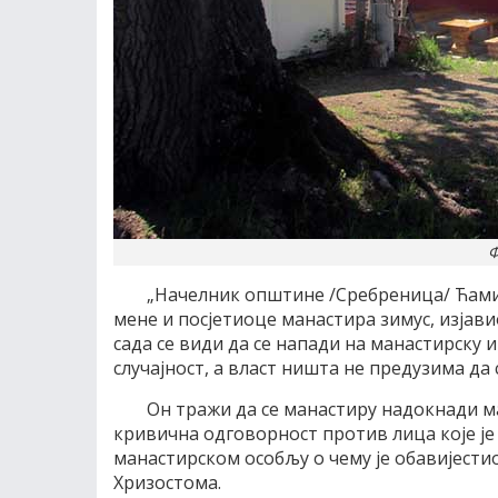
Ф
„Начелник општине /Сребреница/ Ћамил
мене и посјетиоце манастира зимус, изјавио
сада се види да се напади на манастирску 
случајност, а власт ништа не предузима да с
Он тражи да се манастиру надокнади ма
кривична одговорност против лица које је
манастирском особљу о чему је обавијести
Хризостома.