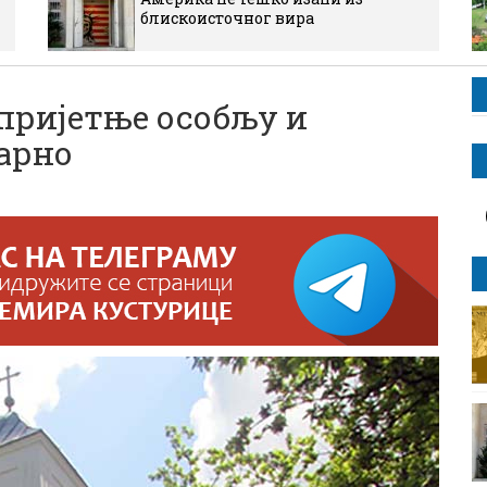
блискоисточног вира
пријетње особљу и
арно