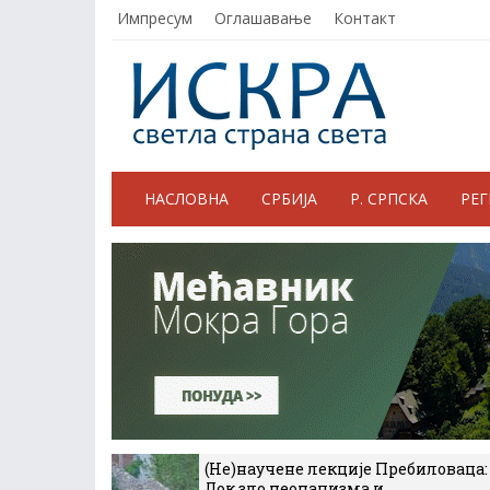
Импресум
Оглашавање
Контакт
НАСЛОВНА
СРБИЈА
Р. СРПСКА
РЕ
(Не)научене лекције Пребиловаца:
Док зло неонацизма и