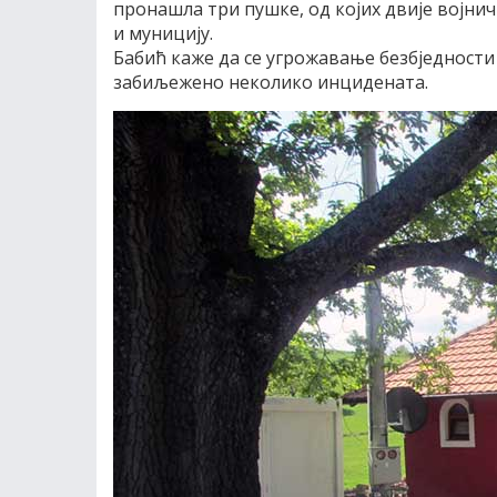
пронашла три пушке, од којих двије војнич
и муницију.
Бабић каже да се угрожавање безбједности
забиљежено неколико инцидената.