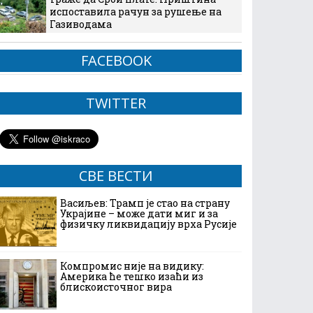
испоставила рачун за рушење на
Газиводама
FACEBOOK
TWITTER
СВЕ ВЕСТИ
Васиљев: Трамп је стао на страну
Украјине – може дати миг и за
физичку ликвидацију врха Русије
Компромис није на видику:
Америка ће тешко изаћи из
блискоисточног вира