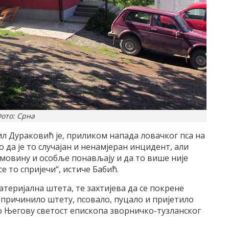
ото: Срна
 Дураковић је, приликом напада ловачког пса на
 да је то случајан и ненамјеран инцидент, али
имовину и особље понављају и да то више није
е то спријечи“, истиче Бабић.
теријална штета, те захтијева да се покрене
 причинило штету, псовало, пуцало и пријетило
о Његову светост епископа зворничко-тузланског