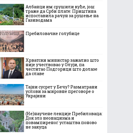
Албанци им срушили куће, још
траже да Срби плате: Приштина
испоставила рачун за рушење на
Газиводама
Пребиловачке голубице
Хрватски министар зажалио што
није учествовао у Олуји, па
честитао Подгорици што долазе
да славе
Тајни сусрет у Бечу? Разматрани
услови за мировне преговоре о
Украјини
(Не)научене лекције Пребиловаца:
Док зло неонацизма и
повампиреног усташтва поново
не закуца