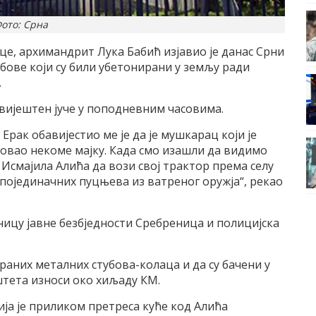
ото: Срна
е, архимандрит Лука Бабић изјавио је данас Срни
бове који су били убетонирани у земљу ради
.
авијештен јуче у поподневним часовима.
рак обавијестио ме је да је мушкарац који је
овао некоме мајку. Када смо изашли да видимо
и Исмајила Алића да вози свој трактор према селу
 појединачних пуцњева из ватреног оружја“, рекао
аницу јавне безбједности Сребреница и полицијска
ираних металних стубова-колаца и да су бачени у
тета износи око хиљаду КМ.
а је приликом претреса куће код Алића