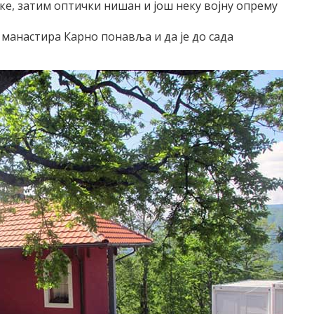
ке, затим оптички нишан и још неку војну опрему
 манастира Карно понавља и да је до сада