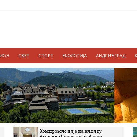
ГИОН
СВЕТ
СПОРТ
ЕКОЛОГИЈА
АНДРИЋГРАД
Компромис није на видику:
Америка ће тешко изаћи из