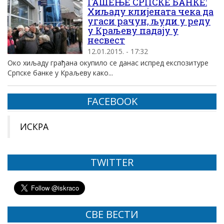
ГАШЕЊЕ СРПСКЕ БАНКЕ:
Хиљаду клијената чека да
угаси рачун, људи у реду
у Краљеву падају у
несвест
12.01.2015. - 17:32
Око хиљаду грађана окупило се данас испред експозитуре
Српске банке у Краљеву како...
FACEBOOK
ИСКРА
TWITTER
СВЕ ВЕСТИ