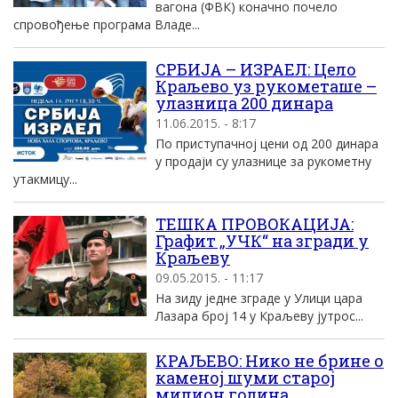
вагона (ФВК) коначно почело
спровођење програма Владе...
СРБИЈА – ИЗРАЕЛ: Цело
Краљево уз рукометаше –
улазница 200 динара
11.06.2015. - 8:17
По приступачној цени од 200 динара
у продаји су улазнице за рукометну
утакмицу...
ТЕШКА ПРОВОКАЦИЈА:
Графит „УЧК“ на згради у
Краљеву
09.05.2015. - 11:17
На зиду једне зграде у Улици цара
Лазара број 14 у Краљеву јутрос...
KРАЉЕВО: Нико не брине о
каменоj шуми староj
милион година