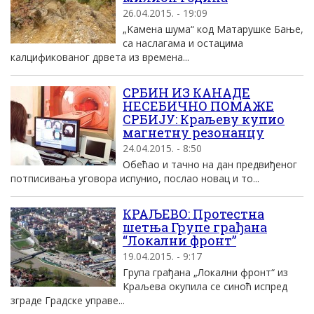
26.04.2015. - 19:09
„Kамена шума“ код Mатарушке Бање,
са наслагама и остацима
калцификованог дрвета из времена...
СРБИН ИЗ КАНАДЕ
НЕСЕБИЧНО ПОМАЖЕ
СРБИЈУ: Краљеву купио
магнетну резонанцу
24.04.2015. - 8:50
Обећао и тачно на дан предвиђеног
потписивања уговора испунио, послао новац и то...
КРАЉЕВО: Протестна
шетња Групе грађана
“Локални фронт”
19.04.2015. - 9:17
Група грађана „Локални фронт“ из
Краљева окупила се синоћ испред
зграде Градске управе...