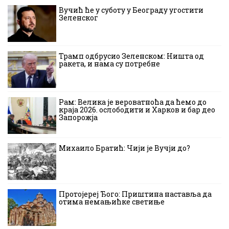
Вучић ће у суботу у Београду угостити
Зеленског
Трамп одбрусио Зеленском: Ништа од
ракета, и нама су потребне
Рам: Велика је вероватноћа да ћемо до
краја 2026. ослободити и Харков и бар део
Запорожја
Михаило Братић: Чији је Вучји до?
Протојереј Ђого: Приштина наставља да
отима немањићке светиње