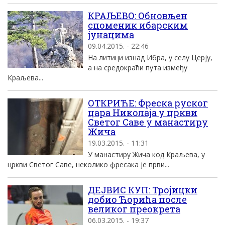
КРАЉЕВО: Обновљен
споменик ибарским
јунацима
09.04.2015. - 22:46
На литици изнад Ибра, у селу Церју,
а на средокраћи пута између
Краљева...
ОТКРИЋЕ: Фреска руског
цара Николаја у цркви
Светог Саве у манастиру
Жича
19.03.2015. - 11:31
У манастиру Жича код Краљева, у
цркви Светог Саве, неколико фресака је први...
ДЕЈВИС КУП: Тројицки
добио Ћорића после
великог преокрета
06.03.2015. - 19:37