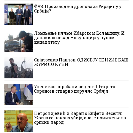
ФАЗ: Производња дронова за Украјину у
Србији?
Ломљење кичме Ибарском Колашину: И
данас као некад – окупација у пуном
капацитету
Свјатослав Павлов: ОДИСЕЈУ СЕ НИЈЕ БАШ
ЖУРИЛО КУЋИ
Уцене као опробани рецепт: Шта је то
Соренсен стварно поручио Србији
Петронијевић и Каран о Елфети Весели:
Жртва се поново убија, ово је понижење за
српски народ