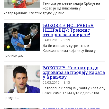
Тениска репрезентација Србије на
корак је од пласмана у
четвртфинале Светске групе Дејвис...
ЂОКОВИЋ ИСПРАВЉА
НЕПРАВДУ: Тренинг
отворен за навијаче!
04.03.2015. - 9:19
Да би изашао у сусрет свим
Краљевчанима који нису били у
прилици да...
ЂОКОВИЋ: Неко мора да
одговара за продају карата
у Краљеву
02.03.2015. - 8:15
Затворена благајна у хали у Краљеву
након само 15 минута од почетка
продаје...