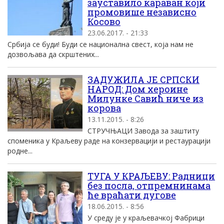
зауставило караван који
промовише независно
Косово
23.06.2017. - 21:33
Србија се буди! Буди се национална свест, која нам не
дозвољава да скрштених...
ЗАДУЖИЛА ЈЕ СРПСКИ
НАРОД: Дом хероине
Милунке Савић ниче из
корова
13.11.2015. - 8:26
СТРУЧЊАЦИ Завода за заштиту
споменика у Краљеву раде на конзервацији и рестаурацији
родне...
ТУГА У КРАЉЕВУ: Радници
без посла, отпремнинама
ће враћати дугове
18.06.2015. - 8:56
У среду је у краљевачкој Фабрици