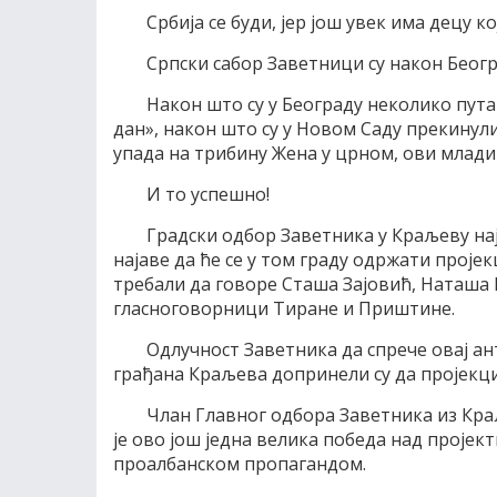
Србија се буди, јер још увек има децу ко
Српски сабор Заветници су након Беогр
Након што су у Београду неколико пут
дан», након што су у Новом Саду прекинули
упада на трибину Жена у црном, ови млади 
И то успешно!
Градски одбор Заветника у Краљеву на
најаве да ће се у том граду одржати пројекц
требали да говоре Сташа Зајовић, Наташа
гласноговорници Тиране и Приштине.
Одлучност Заветника да спрече овај ан
грађана Краљева допринели су да пројекци
Члан Главног одбора Заветника из Кра
је ово још једна велика победа над проје
проалбанском пропагандом.