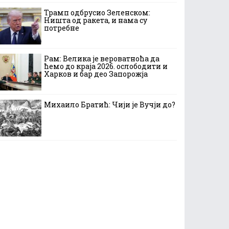
Трамп одбрусио Зеленском:
Ништа од ракета, и нама су
потребне
Рам: Велика је вероватноћа да
ћемо до краја 2026. ослободити и
Харков и бар део Запорожја
Михаило Братић: Чији је Вучји до?