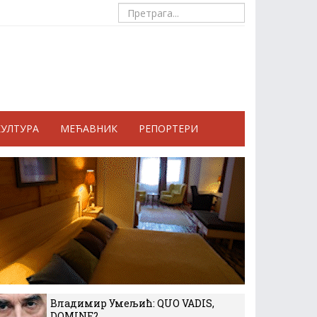
КУЛТУРА
МЕЋАВНИК
РЕПОРТЕРИ
Владимир Умељић: QUO VADIS,
DOMINE?