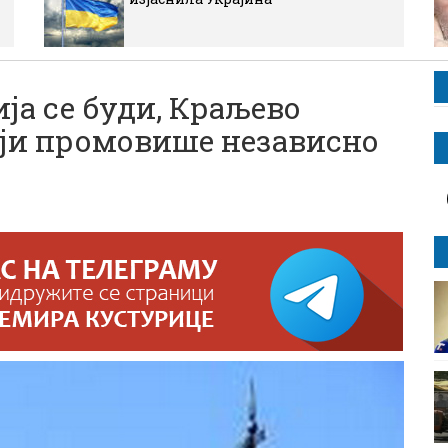
а се буди, Краљево
оји промовише независно