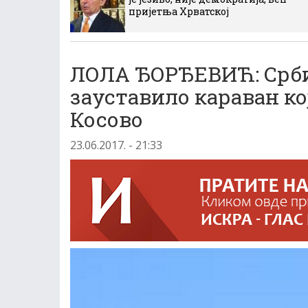
пријетња Хрватској
ЛОЛА ЂОРЂЕВИЋ: Србиј
зауставило караван к
Косово
23.06.2017. - 21:33