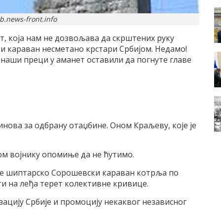
b.news-front.info
ст, која нам не дозвољава да скрштених руку
 караван несметано крстари Србијом. Недамо!
 наши преци у аманет оставили да погнуте главе
синова за одбрану отаџбине. Оном Краљеву, које је
ом војнику опомиње да не ћутимо.
о се шиптарско Сорошевски караван котрља по
и на леђа терет колективне кривице.
зацију Србије и промоцију некаквог независног