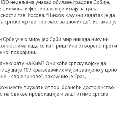
НВО недељама уназад обилазе градове Србије,
е филмова и фестивале који имају за циљ
ности тзв. Косова. “Њихов кључни задатак је да
а српске жртве прогласе за злочинце”, истакао је
и Србе уче о миру јер Срби мир никада нису ни
колностима када се из Приштине отворено прети
ној покрајини.
не о рату на КиМ? Они хоће српску војску да
ницу да је 107 краљевачких мајки завијено у црно
не – своје синове”, закључио је Ерац.
аком месту пружати отпор, бранећи достојанство
мо на овакве провокације и заштитимо српске