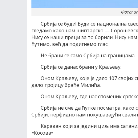
Фото: sr
Србија се буди! Буди се национална све
гледамо како нам шиптарско — Сорошевски
Нису се наши преци за то борили. Нису нам
ћутимо, већ да подигнемо глас.
Не брани се само Србија на границама.
Србија се данас брани у Краљеву.
Оном Краљеву, које је дало 107 својих 
дало тројицу браће Милића.
Оном Краљеву, где нас споменик српск
Србија не сме да ћутке посматра, как
Србији, перфидно нам покушавајући свалит
Караван који за једини циљ има сатани
«Косова»