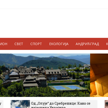
ГИОН
СВЕТ
СПОРТ
ЕКОЛОГИЈА
АНДРИЋГРАД
у
Од „Олује“ до Сребренице: Како се
изјаснила Украјина