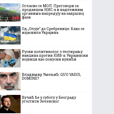
Огласио се МОЛ: Преговори са
продавцем НИС-а и надлежним
органима напредују ка завршној
фази
Од „Олује“ до Сребренице: Како се
изјаснила Украјина
Руски политиколог о тестирању
вакцина против ХИВ-а: Украјински
војници као покусни кунићи
Владимир Умељић: QUO VADIS,
DOMINE?
Вучић ће у суботу у Београду
угостити Зеленског