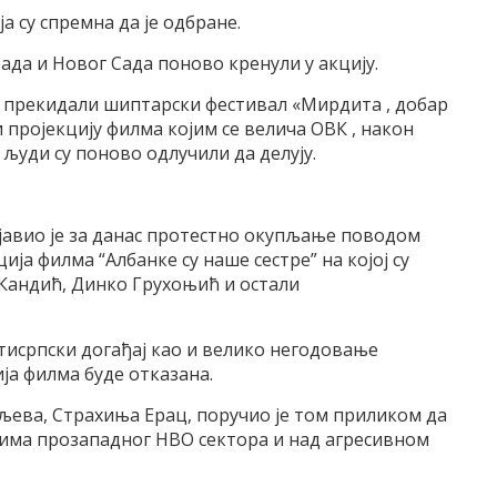
ја су спремна да је одбране.
ада и Новог Сада поново кренули у акцију.
а прекидали шиптарски фестивал «Мирдита , добар
 пројекцију филма којим се велича ОВК , након
људи су поново одлучили да делују.
јавио је за данас протестно окупљање поводом
ија филма “Албанке су наше сестре” на којој су
 Кандић, Динко Грухоњић и остали
тисрпски догађај као и велико негодовање
ја филма буде отказана.
љева, Страхиња Ерац, поручио је том приликом да
ктима прозападног НВО сектора и над агресивном