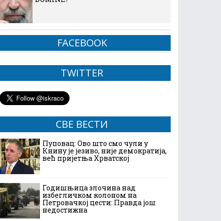
FACEBOOK
TWITTER
СВЕ ВЕСТИ
Пуповац: Ово што смо чули у
Книну је језиво, није демократија,
већ пријетња Хрватској
Годишњица злочина над
избегличком колоном на
Петровачкој цести: Правда још
недостижна