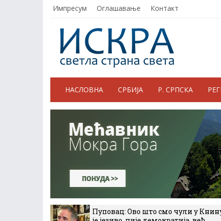
Импресум
Оглашавање
Контакт
НАСЛОВНА
СРБИЈА
Р. СРПСКА
РЕ
Пуповац: Ово што смо чули у Книн
је језиво, није демократија, већ