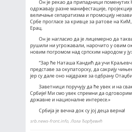
Он је рекао да припадници поменутих 
одржавају разне манифестације, пројекциј
величање сепаратизма и промоцију независ
Србе прогласе за кривце за ратове на КиМ, 
Ерац.
Он је нагласио да је лицемерно да такв
рушили ни угрожавали, нарочито у овим о
новим погромом над српским народом у јуж
“Зар ће Наташа Кандић да учи Краљевча
представе за окупаторску, да сакрију чиње
јер су дале оно најдраже за одбрану Отаџби
Заветници поручују да ће увек и на св
Србије! Ми смо увек спремни да одговори
државне и националне интересе.»
Србија је вечна док су јој деца верна!
srb.news-front.info, Лола Ђорђевић