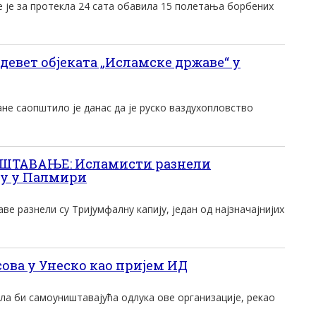
е је за протекла 24 сата обавила 15 полетања борбених
евет објеката „Исламске државе“ у
не саопштило је данас да је руско ваздухопловство
ШТАВАЊЕ: Исламисти разнели
ју у Палмири
е разнели су Тријумфалну капију, један од најзначајнијих
ова у Унеско као пријем ИД
ла би самоуништавајућа одлука ове организације, рекао