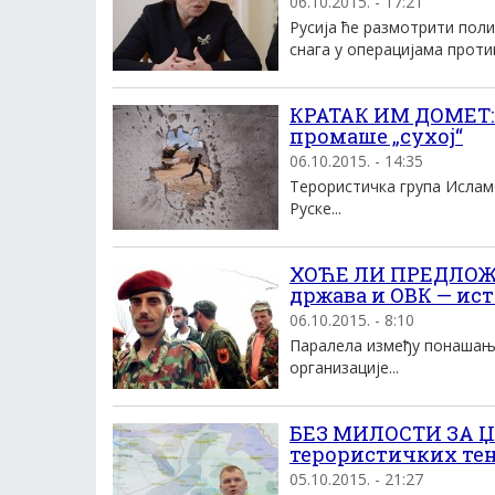
06.10.2015. - 17:21
Русија ће размотрити пол
снага у операцијама против
КРАТАК ИМ ДОМЕТ: 
промаше „сухој“
06.10.2015. - 14:35
Терористичка група Исламс
Руске...
ХОЋЕ ЛИ ПРЕДЛОЖ
држава и ОВК — ист
06.10.2015. - 8:10
Паралела између понашањ
организације...
БЕЗ МИЛОСТИ ЗА Џ
терористичких те
05.10.2015. - 21:27