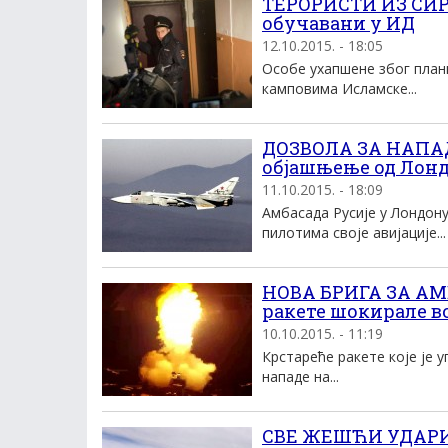
ТЕРОРИСТИ ИЗ СИР
обучавани у ИД
12.10.2015. - 18:05
Особе ухапшене због план
камповима Исламске...
ДОЗВОЛА ЗА НАПАД
објашњење од Лон
11.10.2015. - 18:09
Амбасада Русије у Лондон
пилотима своје авијације...
НОВА БРИГА ЗА АМ
ракете шокирале в
10.10.2015. - 11:19
Крстареће ракете које је 
нападе на...
СВЕ ЖЕШЋИ УДАРИ: 