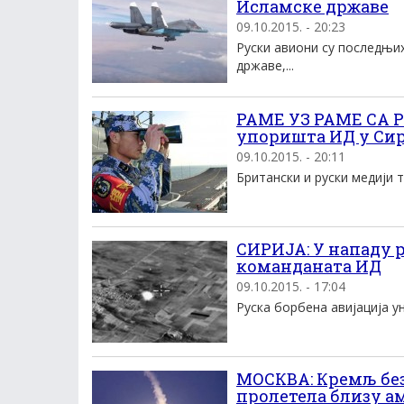
Исламске државе
09.10.2015. - 20:23
Руски авиони су последњи
државе,...
РАМЕ УЗ РАМЕ СА Р
упоришта ИД у Си
09.10.2015. - 20:11
Британски и руски медији т
СИРИЈА: У нападу р
команданата ИД
09.10.2015. - 17:04
Руска борбена авијација ун
МОСКВА: Кремљ без 
пролетела близу а