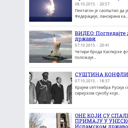
08.10.2015. - 20:57
Пентагон је саопштио да ј
Федерације, лансирана ка...
ВИДЕО: Погледајте 
држави
07.10.2015. - 20:41
Четири брода Каспијске фл
положаје...
СУШТИНА КОНФЛИКТ
07.10.2015. - 18:37
Крајем септембра Русија 
сиријском сукобу који...
OНЕ КОЈИ СУ СПА
ПРИМАЈУ У УНЕСКО:
Исламском држав