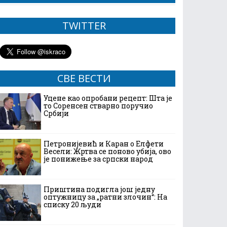
TWITTER
СВЕ ВЕСТИ
Уцене као опробани рецепт: Шта је
то Соренсен стварно поручио
Србији
Петронијевић и Каран о Елфети
Весели: Жртва се поново убија, ово
је понижење за српски народ
Приштина подигла још једну
оптужницу за „ратни злочин“: На
списку 20 људи