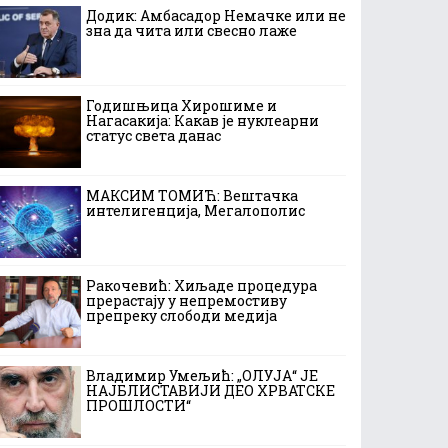
Додик: Амбасадор Немачке или не
зна да чита или свесно лаже
Годишњица Хирошиме и
Нагасакија: Какав је нуклеарни
статус света данас
МАКСИМ ТОМИЋ: Вештачка
интелигенција, Мегалополис
Ракочевић: Хиљаде процедура
прерастају у непремостиву
препреку слободи медија
Владимир Умељић: „ОЛУЈА“ ЈЕ
НАЈБЛИСТАВИЈИ ДЕО ХРВАТСКЕ
ПРОШЛОСТИ“