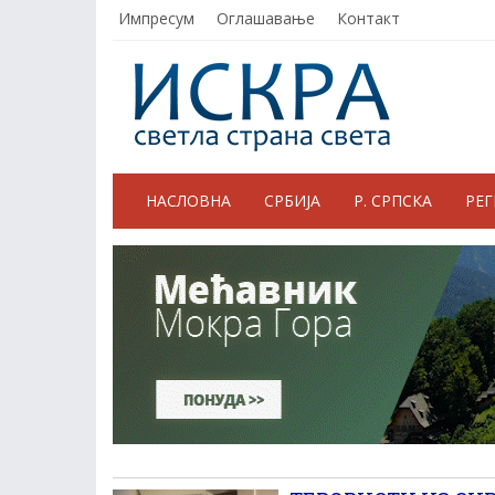
Импресум
Оглашавање
Контакт
НАСЛОВНА
СРБИЈА
Р. СРПСКА
РЕ