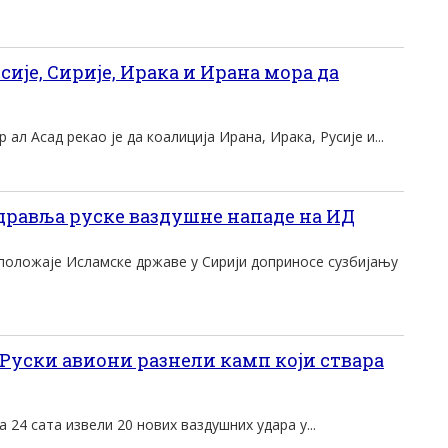
сије, Сирије, Ирака и Ирана мора да
 ал Асад рекао је да коалиција Ирана, Ирака, Русије и...
дравља руске ваздушне нападе на ИД
 положаје Исламске државе у Сирији доприносе сузбијању
Руски авиони разнели камп који ствара
 24 сата извели 20 нових ваздушних удара у...