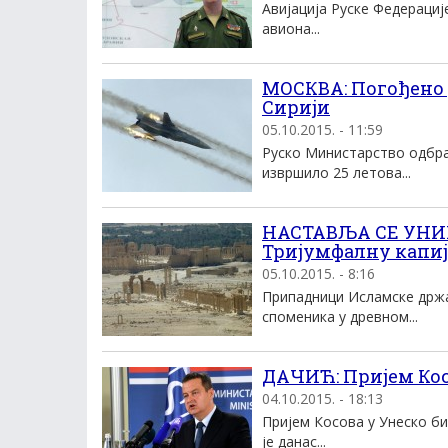
Авијација Руске Федерациј
авиона...
МОСКВА: Погођено д
Сирији
05.10.2015. - 11:59
Руско Министарство одбра
извршило 25 летова...
НАСТАВЉА СЕ УНИ
Тријумфалну капи
05.10.2015. - 8:16
Припадници Исламске држав
споменика у древном...
ДАЧИЋ: Пријем Кос
04.10.2015. - 18:13
Пријем Косова у Унеско би
је данас...