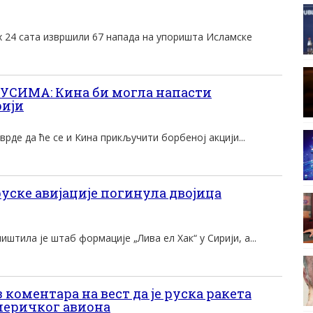
х 24 сата извршили 67 напада на упоришта Исламске
УСИМА: Кина би могла напасти
рији
врде да ће се и Кина прикључити борбеној акцији...
уске авијације погинула двојица
иштила је штаб формације „Лива ел Хак“ у Сирији, а...
коментара на вест да је руска ракета
меричког авиона