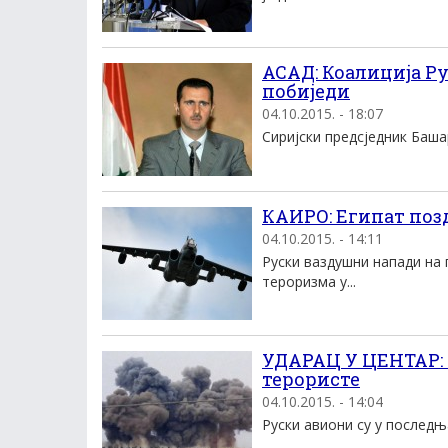
АСАД: Коалиција Ру
побиједи
04.10.2015. - 18:07
Сиријски предсједник Башар
КАИРО: Египат поз
04.10.2015. - 14:11
Руски ваздушни напади на
тероризма у...
УДАРАЦ У ЦЕНТАР: 
терористе
04.10.2015. - 14:04
Руски авиони су у последња