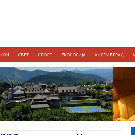
ГИОН
СВЕТ
СПОРТ
ЕКОЛОГИЈА
АНДРИЋГРАД