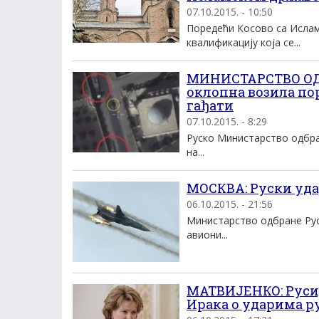
07.10.2015. - 10:50
Поредећи Косово са Ислам
квалификацију која се...
МИНИСТАРСТВО ОДБ
оклопна возила пор
гађати
07.10.2015. - 8:29
Руско Министарство одбра
на...
МОСКВА: Руски уда
06.10.2015. - 21:56
Министарство одбране Руси
авиони...
МАТВИЈЕНКО: Русиј
Ирака о ударима ру