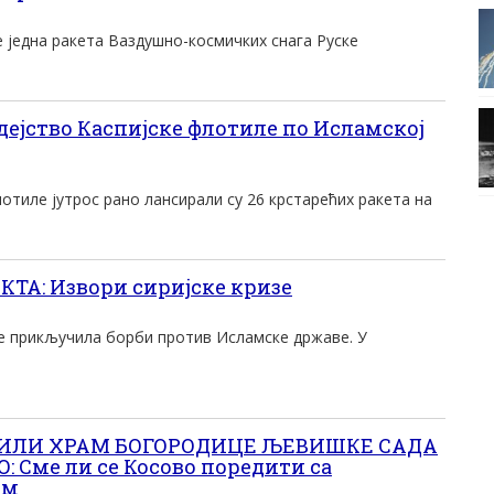
е једна ракета Ваздушно-космичких снага Руске
дејство Каспијске флотиле по Исламској
отиле јутрос рано лансирали су 26 крстарећих ракета на
А: Извори сиријске кризе
се прикључила борби против Исламске државе. У
ЛИЛИ ХРАМ БОГОРОДИЦЕ ЉЕВИШКЕ САДА
 Сме ли се Косово поредити са
ом