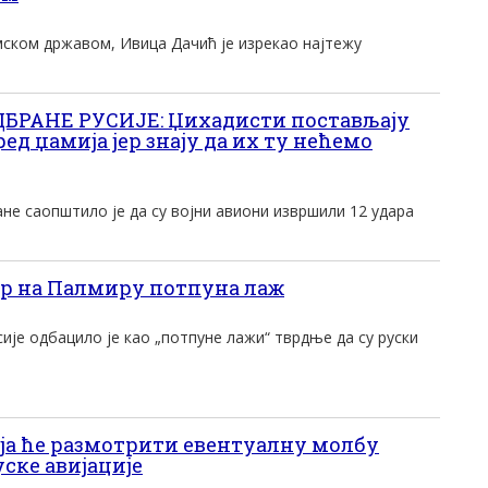
ском државом, Ивица Дачић је изрекао најтежу
РАНЕ РУСИЈЕ: Џихадисти постављају
ед џамија јер знају да их ту нећемо
не саопштило је да су војни авиони извршили 12 удара
р на Палмиру потпуна лаж
је одбацило је као „потпуне лажи“ тврдње да су руски
а ће размотрити евентуалну молбу
ске авијације