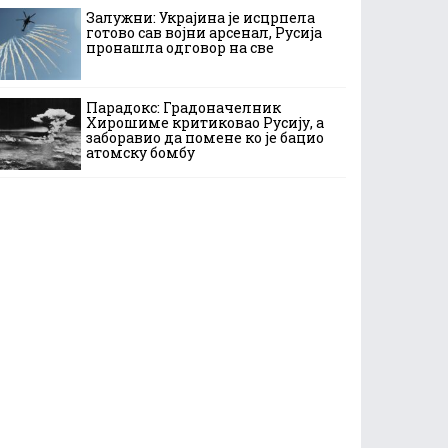
Залужни: Украјина је исцрпела
готово сав војни арсенал, Русија
пронашла одговор на све
Парадокс: Градоначелник
Хирошиме критиковао Русију, а
заборавио да помене ко је бацио
атомску бомбу