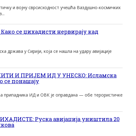
итичку и војну сврсисходност учешћа Ваздушно-космичких
...
Како се џихадисти нервирају кад
ка држава у Сирији, која се нашла на удару авијације
ИТИ И ПРИЈЕМ ИД У УНЕСКО: Исламска
о се понашају
а припадника ИД и ОВК је оправдана — обе терористичке
ИХАДИСТЕ: Руска авијација уништила 20
нкова