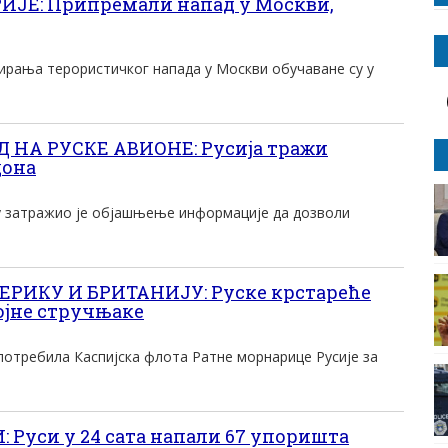
ИЈЕ: Припремали напад у Москви,
ирања терористичког напада у Москви обучаване су у
 НА РУСКЕ АВИОНЕ: Русија тражи
дона
у затражио је објашњење информације да дозволи
ЕРИКУ И БРИТАНИЈУ: Руске крстареће
ојне стручњаке
употребила Каспијска флота Ратне морнарице Русије за
Руси у 24 сата напали 67 упоришта