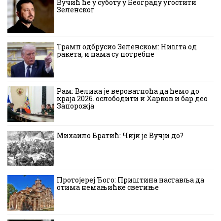
Вучић ће у суботу у Београду угостити
Зеленског
Трамп одбрусио Зеленском: Ништа од
ракета, и нама су потребне
Рам: Велика је вероватноћа да ћемо до
краја 2026. ослободити и Харков и бар део
Запорожја
Михаило Братић: Чији је Вучји до?
Протојереј Ђого: Приштина наставља да
отима немањићке светиње