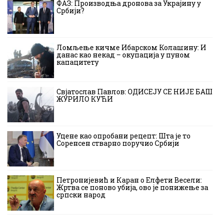
ФАЗ: Производња дронова за Украјину у
Србији?
Ломљење кичме Ибарском Колашину: И
данас као некад – окупација у пуном
капацитету
Свјатослав Павлов: ОДИСЕЈУ СЕ НИЈЕ БАШ
ЖУРИЛО КУЋИ
Уцене као опробани рецепт: Шта је то
Соренсен стварно поручио Србији
Петронијевић и Каран о Елфети Весели:
Жртва се поново убија, ово је понижење за
српски народ