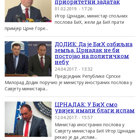
приоритетни задатак
01.02.2019. - 17:26
Игор Црнадак, министар спољних
послова БиХ, жели да БиХ прати
примјер Црне Горе...
ДОДИК: Да је БиХ озбиљна
земља, Црнадак не би
постојао на политичком
небу
24.04.2017. - 13:32
Предсједник Републике Српске
Милорад Додик поручио је министру иностраних послова у
Савјету министара...
ЦРНАДАК: У БиХ смо
увијек имали благи ислам
12.04.2017. - 15:57
Министар иностраних послова у
Савјету министара БиХ Игор Црнадак
рекао је да „ислам...