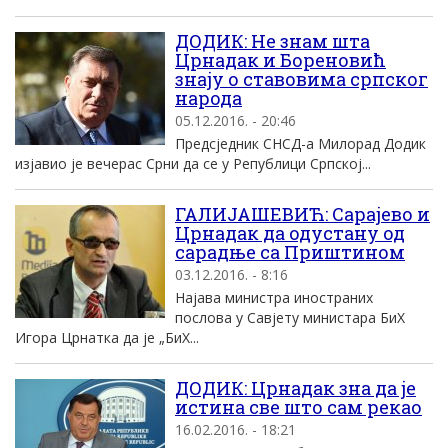
ДОДИК: Не знам шта
Црнадак и Бореновић
знају о ставовима српског
народа
05.12.2016. - 20:46
Предсједник СНСД-а Милорад Додик
изјавио је вечерас Срни да се у Републици Српској...
ГАЛИЈАШЕВИЋ: Сарајево и
Црнадак да одустану од
сарадње са Приштином
03.12.2016. - 8:16
Најава министра иностраних
послова у Савјету министара БиХ
Игора Црнатка да је „БиХ...
ДОДИК: Црнадак зна да је
истина све што сам рекао
16.02.2016. - 18:21