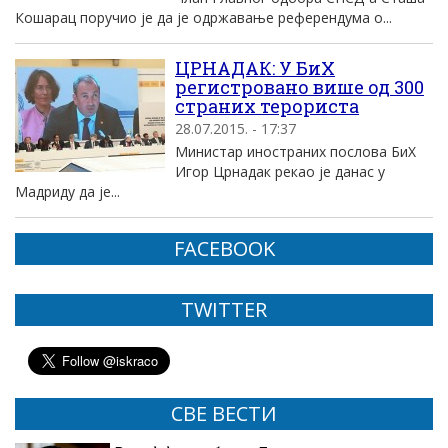
Кошарац поручио је да је одржавање референдума о...
ЦРНАДАК: У БиХ
регистровано више од 300
страних терориста
28.07.2015. - 17:37
Министар иностраних послова БиХ
Игор Црнадак рекао је данас у
Мадриду да је...
FACEBOOK
TWITTER
СВЕ ВЕСТИ