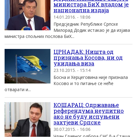
министара БиХ владом је
национална издаја
14.01.2016. - 18:06
Предсједник Републике Српске
Милорад Додик истакао је да изјава
министра спољних послова БиХ...
ЦРНАДАК: Ништа од
признања Косова, ни од
укидања виза
23.10.2015. - 15:14
Босна и Херцеговина није признала
Косово и то питање се неће
отварати и...
КОШАРАЦ: Одржавање
референдума неупитно
ако не буду испуњени
захтјеви Српске
30.07.2015. - 16:06
Члан Главног одбора СНСД-а Сташа