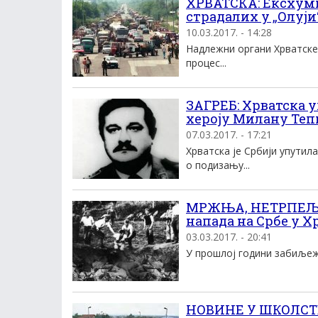
ХРВАТСКА: Ексхуми
страдалих у „Олуји
10.03.2017. - 14:28
Надлежни органи Хрватске
процес...
ЗАГРЕБ: Хрватска 
хероју Милану Те
07.03.2017. - 17:21
Хрватска је Србији упутил
о подизању...
МРЖЊА, НЕТРПЕЉИ
напада на Србе у Хр
03.03.2017. - 20:41
У прошлој години забиљеже
НОВИНЕ У ШКОЛСТВ