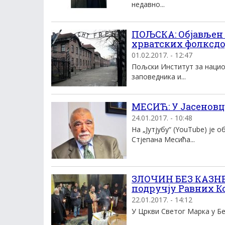
недавно...
ПОЉСКА: Објављен 
хрватских фолксдо
01.02.2017. - 12:47
Пољски Институт за нацио
заповедника и...
МЕСИЋ: У Јасеновц
24.01.2017. - 10:48
На „Јутјубу“ (YouTube) је 
Стјепана Месића...
ЗЛОЧИН БЕЗ КАЗНЕ: 
подручју Равних К
22.01.2017. - 14:12
У Цркви Светог Марка у Бео