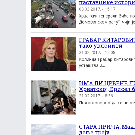
наставнике истори
03.03.2017. - 15:17
Хрватски генерали биће но
Домовинском рату“, чији је.
ГРАБАР КИТАРОВИЋ:
тако уклонити
21.02.2017. - 12:08
Колинда Грабар Китаровић 
усташтва и...
ИМА ЛИ ЦРВЕНЕ ЛИН
Хрватској, Брисел 
21.02.2017. - 8:36
Под изговором да се не ме
СТАРА ПРИЧА: Мани
даље трају