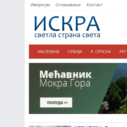
Импресум
Оглашавање
Контакт
НАСЛОВНА
СРБИЈА
Р. СРПСКА
РЕ