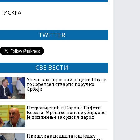
ИСКРА
TWITTER
СВЕ ВЕСТИ
Уцене као опробани рецепт: Шта је
то Соренсен стварно поручио
Србији
Петронијевић и Каран о Елфети
Весели: Жртва се поново убија, ово
је понижење за српски народ
Приштина подигла још једну