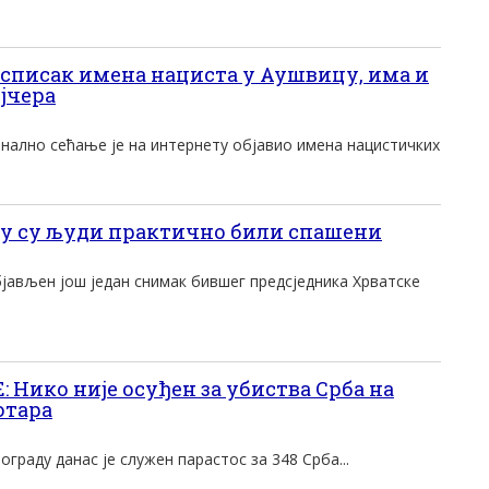
списак имена нациста у Аушвицу, има и
јчера
нално сећање је на интернету објавио имена нацистичких
у су људи практично били спашени
објављен још један снимак бившег предсједника Хрватске
Нико није осуђен за убиства Срба на
отара
граду данас је служен парастос за 348 Срба...