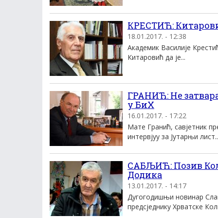
КРЕСТИЋ: Китарови
18.01.2017. - 12:38
Академик Василије Крести
Китаровић да је...
ГРАНИЋ: Не затвар
у БиХ
16.01.2017. - 17:22
Мате Гранић, савјетник пр
интервјуу за Јутарњи лист..
САБЉИЋ: Позив Кол
Додика
13.01.2017. - 14:17
Дугогодишњи новинар Сла
предсједнику Хрватске Коли