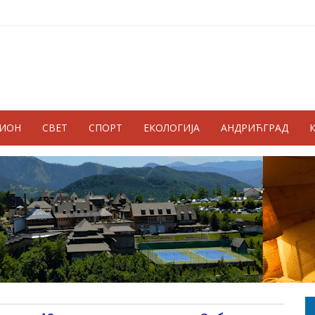
ГИОН
СВЕТ
СПОРТ
ЕКОЛОГИЈА
АНДРИЋГРАД