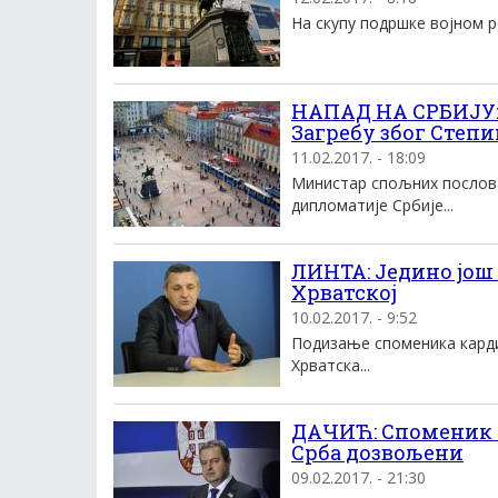
На скупу подршке војном ро
НАПАД НА СРБИЈУ: 
Загребу због Степ
11.02.2017. - 18:09
Министар спољних послова
дипломатије Србије...
ЛИНТА: Једино још
Хрватској
10.02.2017. - 9:52
Подизање споменика кардин
Хрватска...
ДАЧИЋ: Споменик С
Срба дозвољени
09.02.2017. - 21:30