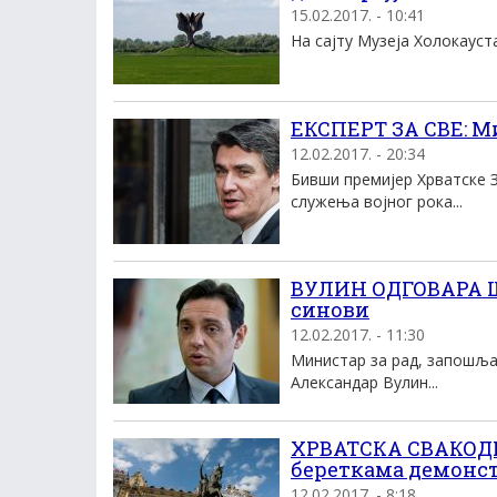
15.02.2017. - 10:41
На сајту Музеја Холокауста
ЕКСПЕРТ ЗА СВЕ: М
12.02.2017. - 20:34
Бивши премијер Хрватске 
служења војног рока...
ВУЛИН ОДГОВАРА Ш
синови
12.02.2017. - 11:30
Министар за рад, запошља
Александар Вулин...
ХРВАТСКА СВАКОДН
береткама демонст
12.02.2017. - 8:18