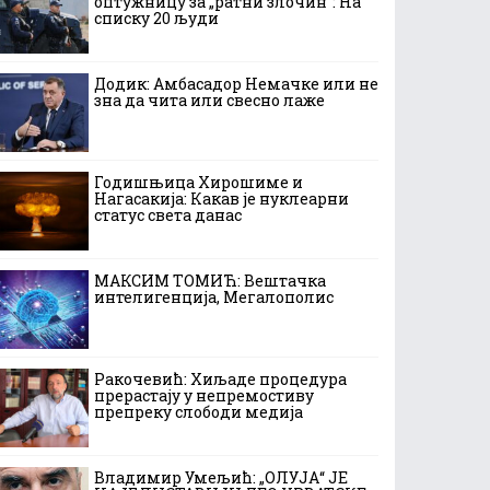
оптужницу за „ратни злочин“: На
списку 20 људи
Додик: Амбасадор Немачке или не
зна да чита или свесно лаже
Годишњица Хирошиме и
Нагасакија: Какав је нуклеарни
статус света данас
МАКСИМ ТОМИЋ: Вештачка
интелигенција, Мегалополис
Ракочевић: Хиљаде процедура
прерастају у непремостиву
препреку слободи медија
Владимир Умељић: „ОЛУЈА“ ЈЕ