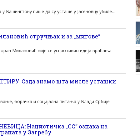
 у Вашингтону пише да су усташе у Јасеновцу убиле...
илановић стручњак и за „мигове“
Зоран Милановић није се успротивио идеји враћања
ТИРУ: Сада знамо шта мисле усташки
вање, борачка и социјална питања у Влади Србије
ЕВИЦА: Нацистичка „СС“ ознака на
раната у Загребу