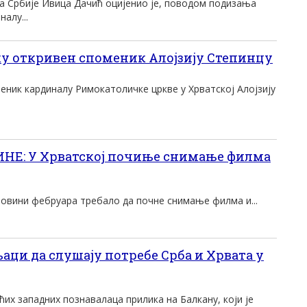
 Србије Ивица Дачић оцијенио је, поводом подизања
алу...
ку откривен споменик Алојзију Степинцу
меник кардиналу Римокатоличке цркве у Хрватској Алојзију
Е: У Хрватској почиње снимање филма
оловини фебруара требало да почне снимање филма и...
ци да слушају потребе Срба и Хрвата у
ћих западних познавалаца прилика на Балкану, који је