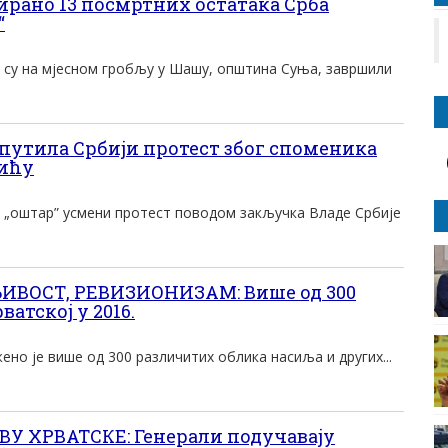
рано 13 посмртних остатака Срба
“
 су на мјесном гробљу у Шашу, општина Суња, завршили
упутила Србији протест због споменика
пићу
а „оштар” усмени протест поводом закључка Владе Србије
ВОСТ, РЕВИЗИОНИЗАМ: Више од 300
ватској у 2016.
но је више од 300 различитих облика насиља и других...
У ХРВАТСКЕ: Генерали подучавају