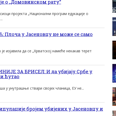
је о „Домовинском рату“
сиоци пројекта „Национални програм едукације о
..
 Плоча у Јасеновцу не може се само
је изјавила да се „Хрватској намеће некакав терет
ИЈЕ ЗА БРИСЕЛ: И да убијају Србе у
би ћутао
ша у унутрашње ствари својих чланица, ЕУ не...
пулације бројем убијених у Јасеновцу и