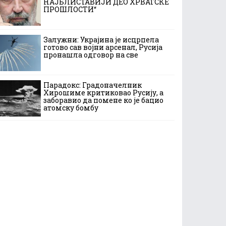
НАЈБЛИСТАВИЈИ ДЕО ХРВАТСКЕ
ПРОШЛОСТИ“
Залужни: Украјина је исцрпела
готово сав војни арсенал, Русија
пронашла одговор на све
Парадокс: Градоначелник
Хирошиме критиковао Русију, а
заборавио да помене ко је бацио
атомску бомбу