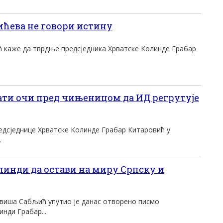
ћева не говори истину
ћ каже да тврдње предсједника Хрватске Колинде Грабар
ати очи пред чињеницом да ИД регрутује
едсједнице Хрватске Колинде Грабар Китаровић у
.
инди да остави на миру Српску и
виша Сабљић упутио је данас отворено писмо
нди Грабар...