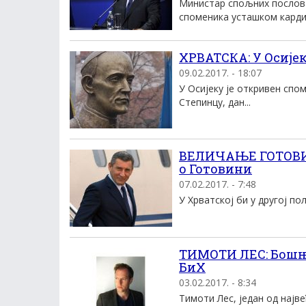
Министар спољних послова
споменика усташком кардин
ХРВАТСКА: У Осије
09.02.2017. - 18:07
У Осијеку је откривен спо
Степинцу, дан...
ВЕЛИЧАЊЕ ГОТОВИН
о Готовини
07.02.2017. - 7:48
У Хрватској би у другој п
ТИМОТИ ЛЕС: Бошња
БиХ
03.02.2017. - 8:34
Тимоти Лес, један од најве