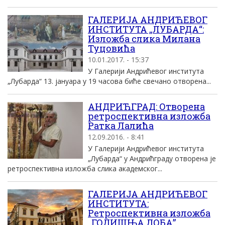
ГАЛЕРИЈА АНДРИЋЕВОГ
ИНСТИТУТА „ЛУБАРДА“:
Изложба слика Милана
Туцовића
10.01.2017. - 15:37
У Галерији Андрићевог института
„Лубарда“ 13. јануара у 19 часова биће свечано отворена...
АНДРИЋГРАД: Отворена
ретроспективна изложба
Ратка Лалића
12.09.2016. - 8:41
У Галерији Андрићевог института
„Лубарда“ у Андрићграду отворена је
ретроспективна изложба слика академског...
ГАЛЕРИЈА АНДРИЋЕВОГ
ИНСТИТУТА:
Ретроспективна изложба
„ГОДИШЊА ДОБА”