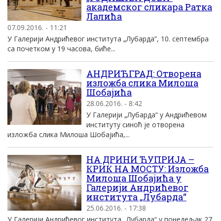
академског сликара Ратка
Лалића
07.09.2016. - 11:21
У Галерији Андрићевог института „Лубарда”, 10. септембра
са почетком у 19 часова, биће...
АНДРИЋГРАД: Отворена
изложба слика Милоша
Шобајића
28.06.2016. - 8:42
У Галерији „Лубарда“ у Андрићевом
институту синоћ је отворена
изложба слика Милоша Шобајића,...
НА ДРИНИ ЋУПРИЈА –
КРИК НА МОСТУ: Изложба
Милоша Шобајића у
Галерији Андрићевог
института „Лубарда“
25.06.2016. - 17:38
У Галерији Андрићевог института „Лубарда“ у понедељак 27.