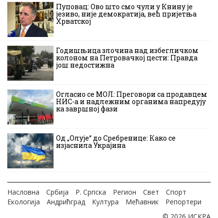
Пуповац: Ово што смо чули у Книну је
језиво, није демократија, већ пријетња
Хрватској
Годишњица злочина над избегличком
колоном на Петровачкој цести: Правда
још недостижна
Огласио се МОЛ: Преговори са продавцем
НИС-а и надлежним органима напредују
ка завршној фази
Од „Олује“ до Сребренице: Како се
изјаснила Украјина
Насловна
Србија
Р. Српска
Регион
Свет
Спорт
Екологија
Андрићград
Култура
Мећавник
Репортери
© 2026 ИСКРА