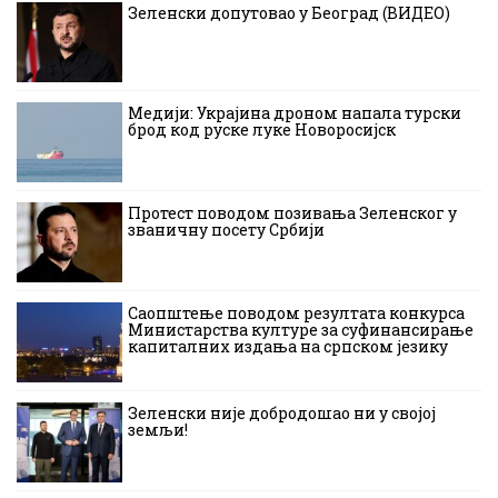
Зеленски допутовао у Београд (ВИДЕО)
Медији: Украјина дроном напала турски
брод код руске луке Новоросијск
Протест поводом позивања Зеленског у
званичну посету Србији
Саопштење поводом резултата конкурса
Министарства културе за суфинансирање
капиталних издања на српском језику
Зеленски није добродошао ни у својој
земљи!