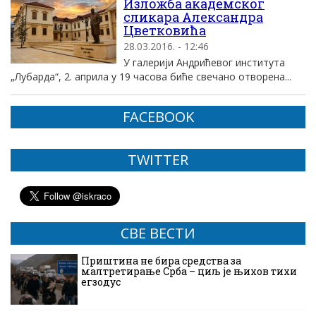
Изложба академског
сликара Александра
Цветковића
28.03.2016. - 12:46
У галерији Андрићевог института
„Лубарда“, 2. априла у 19 часова биће свечано отворена...
FACEBOOK
TWITTER
СВЕ ВЕСТИ
Приштина не бира средства за
малтретирање Срба – циљ је њихов тихи
егзодус