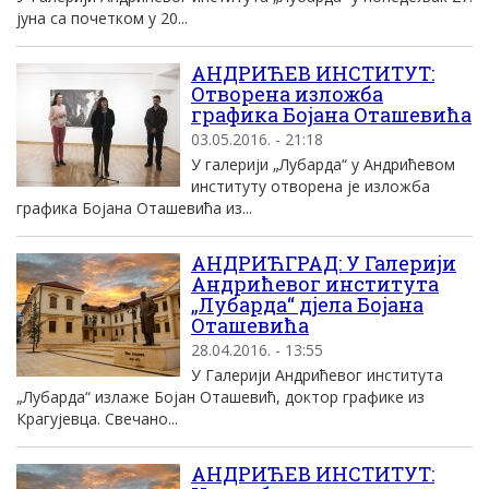
јуна са почетком у 20...
АНДРИЋЕВ ИНСТИТУТ:
Отворена изложба
графика Бојана Оташевића
03.05.2016. - 21:18
У галерији „Лубарда“ у Андрићевом
институту отворена је изложба
графика Бојана Оташевића из...
АНДРИЋГРАД: У Галерији
Андрићевог института
„Лубарда“ дјела Бојана
Оташевића
28.04.2016. - 13:55
У Галерији Андрићевог института
„Лубарда“ излаже Бојан Оташевић, доктор графике из
Крагујевца. Свечано...
АНДРИЋЕВ ИНСТИТУТ: