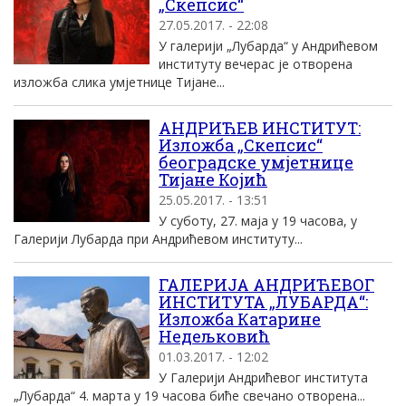
„Скепсис“
27.05.2017. - 22:08
У галерији „Лубарда“ у Андрићевом
институту вечерас је отворена
изложба слика умјетнице Тијане...
АНДРИЋЕВ ИНСТИТУТ:
Изложба „Скепсис“
београдске умјетнице
Тијане Којић
25.05.2017. - 13:51
У суботу, 27. маја у 19 часова, у
Галерији Лубарда при Андрићевом институту...
ГАЛЕРИЈА АНДРИЋЕВОГ
ИНСТИТУТА „ЛУБАРДА“:
Изложба Катарине
Недељковић
01.03.2017. - 12:02
У Галерији Андрићевог института
„Лубарда“ 4. марта у 19 часова биће свечано отворена...