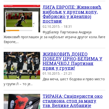
ЛИГА ЕВРОПЕ: Живковић
најбољи у другом колу,
Фабрисио у идеалној
постави
02.10.2015. - 18:31
Фудбалер Партизана Андрија
Живковић проглашен је за најбољег играча другог кола Лиге
Европе,...
ЖИВКОВИЋ ДОНЕО
ПОБЕДУ ЦРНО-БЕЛИМА У
НЕМАЧКОЈ: Партизан
први у групи!
01.10.2015. - 21:21
Два меча, шест бодова и прво место
у групи Л – то је...
ТИРАНА: Снајперисти око
стадиона, стоп за мапу
тзв. Велике Албаније