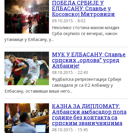
ПОБЕДА СРБИЈЕ У
ЕЛБАСАНУ: Славље у
Косовској Митровици
09.10.2015. - 8:02
Неколико стотина махом младих
Срба окупило се вечерас, након
утакмице у Елбасану, у...
МУК У ЕЛБАСАНУ: Славље
српских „орлова“ усред
Албаније!
08.10.2015. - 22:43
Фудбалска репрезентација Србије
савладала је са 0:2 Албанију у
Елбасану, оставивши више него...
КАЗНА ЗА ДИПЛОМАТУ:
Албански амбасадор пола
године без контакта са
српским званичницима
08.10.2015. - 15:45