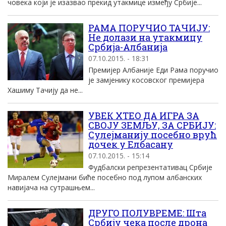
човека који је изазвао прекид утакмице између Србије...
РАМА ПОРУЧИО ТАЧИЈУ:
Не долази на утакмицу
Србија-Албанија
07.10.2015. - 18:31
Премијер Албаније Еди Рама поручио
је замјенику косовског премијера
Хашиму Тачију да не...
УВЕК ХТЕО ДА ИГРА ЗА
СВОЈУ ЗЕМЉУ, ЗА СРБИЈУ:
Сулејманију посебно врућ
дочек у Елбасану
07.10.2015. - 15:14
Фудбалски репрезентативац Србије
Миралем Сулејмани биће посебно под лупом албанских
навијача на сутрашњем...
ДРУГО ПОЛУВРЕМЕ: Шта
Србију чека после дрона