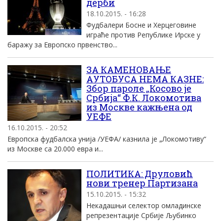
дерби
18.10.2015. - 16:28
Фудбалери Босне и Херцеговине
играће против Републике Ирске у
баражу за Европско првенство...
ЗА КАМЕНОВАЊЕ
АУТОБУСА НЕМА КАЗНЕ:
Збор пароле „Косово је
Србија“ Ф.К. Локомотива
из Москве кажњена од
УЕФЕ
16.10.2015. - 20:52
Европска фудбалска унија /УЕФА/ казнила је „Локомотиву“
из Москве са 20.000 евра и...
ПОЛИТИКА: Друловић
нови тренер Партизана
15.10.2015. - 15:32
Некадашњи селектор омладинске
репрезентације Србије Љубинко