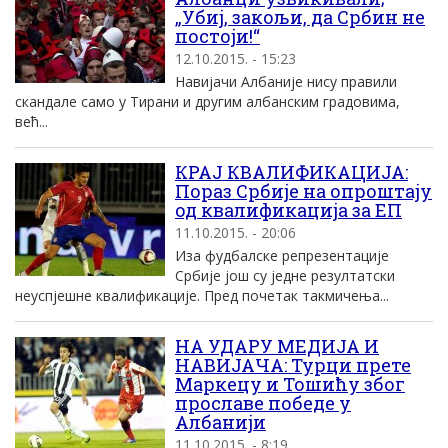
„Убиј, закољи, да Србин не
постоји!“
12.10.2015. - 15:23
Навијачи Албаније нису правили
скандале само у Тирани и другим албанским градовима,
већ...
КРАЈ КВАЛИФИКАЦИЈА:
Пораз Србије на опроштају
од квалификација за ЕП
11.10.2015. - 20:06
Иза фудбалске репрезентације
Србије још су једне резултатски
неуспјешне квалификације. Пред почетак такмичења...
НА УДАРУ МЕДИЈА И
НАВИЈАЧА: Турци прете
Маркецу и Тошићу због
прославе победе у
Албанији
11.10.2015. - 8:19