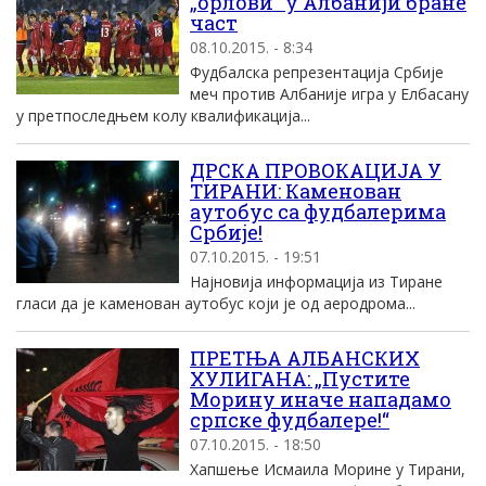
„орлови“ у Албанији бране
част
08.10.2015. - 8:34
Фудбалска репрезентација Србије
меч против Албаније игра у Елбасану
у претпоследњем колу квалификација...
ДРСКА ПРОВОКАЦИЈА У
ТИРАНИ: Каменован
аутобус са фудбалерима
Србије!
07.10.2015. - 19:51
Најновија информација из Тиране
гласи да је каменован аутобус који је од аеродрома...
ПРЕТЊА АЛБАНСКИХ
ХУЛИГАНА: „Пустите
Морину иначе нападамо
српске фудбалере!“
07.10.2015. - 18:50
Хапшење Исмаила Морине у Тирани,