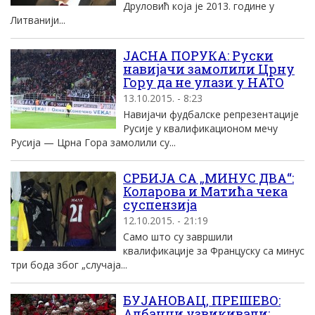
Друловић која је 2013. године у
Литванији...
ЈАСНА ПОРУКА: Руски
навијачи замолили Црну
Гору да не улази у НАТО
13.10.2015. - 8:23
Навијачи фудбалске репрезентације
Русије у квалификационом мечу
Русија — Црна Гора замолили су...
СРБИЈА СА „МИНУС ДВА“:
Коларова и Матића чека
суспензија
12.10.2015. - 21:19
Само што су завршили
квалификације за Француску са минус
три бода због „случаја...
БУЈАНОВАЦ, ПРЕШЕВО:
Албанци узвикивали;