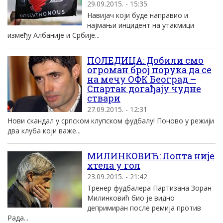
29.09.2015. - 15:35
Навијач који буде направио и
најмањи инцидент на утакмици
између Албаније и Србије...
ПОЛЕДИЦА: Добили смо
огроман број порука да се
на мечу ОФК Београд –
Спартак догађају чудне
ствари
27.09.2015. - 12:31
Нови скандал у српском клупском фудбалу! Поново у режији
два клуба који важе...
МИЛИНКОВИЋ: Лопта није
хтела у гол
23.09.2015. - 21:42
Тренер фудбалера Партизана Зоран
Милинковић био је видно
депримиран после ремија против
Рада...