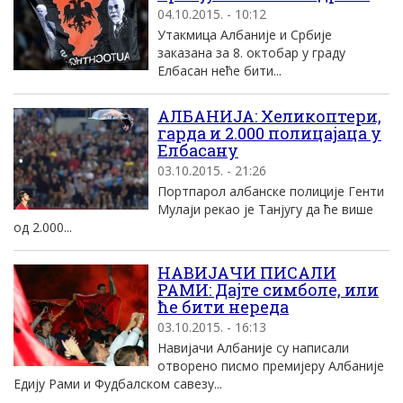
04.10.2015. - 10:12
Утакмица Албаније и Србије
заказана за 8. октобар у граду
Елбасан неће бити...
АЛБАНИЈА: Хеликоптери,
гарда и 2.000 полицајаца у
Елбасану
03.10.2015. - 21:26
Портпарол албанске полиције Генти
Мулаји рекао је Танјугу да ће више
од 2.000...
НАВИЈАЧИ ПИСАЛИ
РАМИ: Дајте симболе, или
ће бити нереда
03.10.2015. - 16:13
Навијачи Албаније су написали
отворено писмо премијеру Албаније
Едију Рами и Фудбалском савезу...