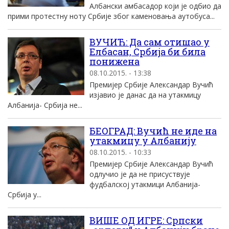
Албански амбасадор који је одбио да
прими протестну ноту Србије због каменовања аутобуса...
ВУЧИЋ: Да сам отишао у
Елбасан, Србија би била
понижена
08.10.2015. - 13:38
Премијер Србије Александар Вучић
изјавио је данас да на утакмицу
Албанија- Србија не...
БЕОГРАД: Вучић не иде на
утакмицу у Албанију
08.10.2015. - 10:33
Премијер Србије Александар Вучић
одлучио је да не присуствује
фудбалској утакмици Албанија-
Србија у...
ВИШЕ ОД ИГРЕ: Српски