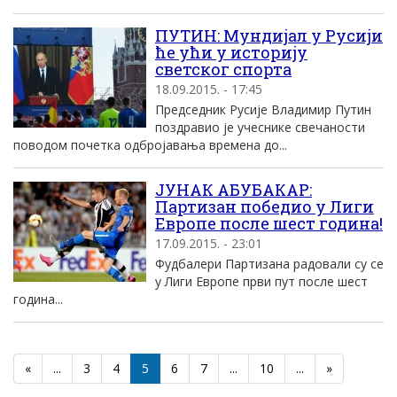
ПУТИН: Мундијал у Русији
ће ући у историју
светског спорта
18.09.2015. - 17:45
Председник Русије Владимир Путин
поздравио је учеснике свечаности
поводом почетка одбројавања времена до...
ЈУНАК АБУБАКАР:
Партизан победио у Лиги
Европе после шест година!
17.09.2015. - 23:01
Фудбалери Партизана радовали су се
у Лиги Европе први пут после шест
година...
«
...
3
4
5
6
7
...
10
...
»