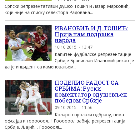
Српски репрезентативци Душко Тошић и Лазар Марковић,
који није на списку селектора Радована...
ИВАНОВИЋ И Д. ТОШИЋ:
Прија нам подршка
народа
10.10.2015. - 13:47
Капитен фудбалске репрезентације
Србије Бранислав Ивановић рекао је
да је инцидент са каменовањем...
ПОДЕЛИО РАДОСТ СА
СРБИМА: Руски
коментатор одушевљен
победом Србије
09.10.2015. - 11:56
Коларов пролази одбрану, нема
офсајда и гоооооол…! Гоооооол забија репрезентација
Србије. Љајић… Гооооол!...