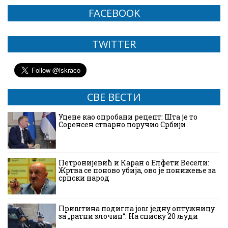
FACEBOOK
TWITTER
СВЕ ВЕСТИ
Уцене као опробани рецепт: Шта је то
Соренсен стварно поручио Србији
Петронијевић и Каран о Елфети Весели:
Жртва се поново убија, ово је понижење за
српски народ
Приштина подигла још једну оптужницу
за „ратни злочин“: На списку 20 људи