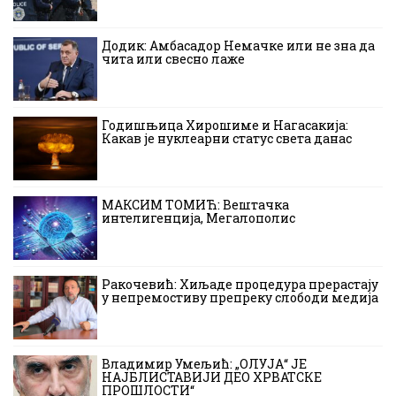
Додик: Амбасадор Немачке или не зна да
чита или свесно лаже
Годишњица Хирошиме и Нагасакија:
Какав је нуклеарни статус света данас
МАКСИМ ТОМИЋ: Вештачка
интелигенција, Мегалополис
Ракочевић: Хиљаде процедура прерастају
у непремостиву препреку слободи медија
Владимир Умељић: „ОЛУЈА“ ЈЕ
НАЈБЛИСТАВИЈИ ДЕО ХРВАТСКЕ
ПРОШЛОСТИ“