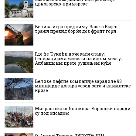
црногорско-приморске
Велика игра пред зиму: Зашто Кијев
тражи прекид борби док фронт гори
Где ће Ђукићи дочекати славу:
Генерацијама живели на истом месту,
Албанци им прете рушењем куће
Велике нафтне компаније зарадиле 93
милијарде долара усред рата и климатске
кризе
Мигрантска ноћна мора: Европски народи
су под опсадом
О. Андреј Ткачов: ДУГОТРАЈНИ