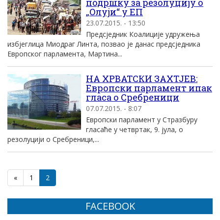
подршку за резолуцију о
„Олуји“ у ЕП
23.07.2015. - 13:50
Предсједник Коалиције удружења
избјеглица Миодраг Линта, позвао је данас предсједника
Европског парламента, Мартина...
НА ХРВАТСКИ ЗАХТЈЕВ:
Европски парламент ипак
гласа о Сребреници
07.07.2015. - 8:07
Европски парламент у Стразбуру
гласаће у четвртак, 9. јула, о
резолуцији о Сребреници,...
«
1
2
FACEBOOK