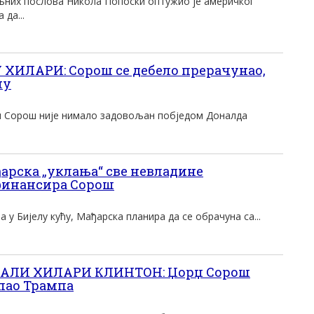
них послова Никола Попоски оптужио је америчког
да...
ХИЛАРИ: Сорош се дебело прерачунао,
ну
џ Сорош није нимало задовољан побједом Доналда
рска „уклања“ све невладине
 финансира Сорош
у Бијелу кућу, Мађарска планира да се обрачуна са...
АЛИ ХИЛАРИ КЛИНТОН: Џорџ Сорош
пао Трампа