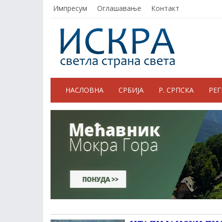
Импресум
Оглашавање
Контакт
НАСЛОВНА
СРБИЈА
Р. СРПСКА
РЕ