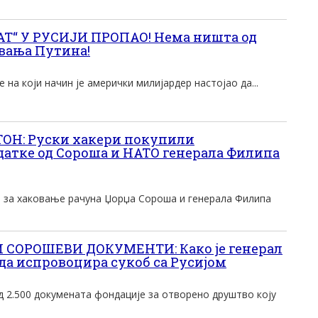
Т“ У РУСИЈИ ПРОПАО! Нема ништа од
авања Путина!
 на који начин је амерички милијардер настојао да...
ОН: Руски хакери покупили
датке од Сороша и НАТО генерала Филипа
и за хаковање рачуна Џорџа Сороша и генерала Филипа
СОРОШЕВИ ДОКУМЕНТИ: Како је генерал
да испровоцира сукоб са Русијом
д 2.500 докумената фондациjе за отворено друштво коjу