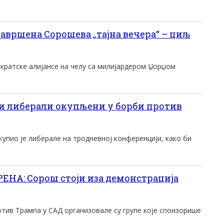
авршена Сорошева „тајна вечера“ – циљ
кратске алијансе на челу са милијардером Џорџом
и либерали окупљени у борби против
упио jе либерале на тродневноj конференциjи, како би
НА: Сорош стоји иза демонстрација
отив Трампа у САД организовале су групе које спонзорише