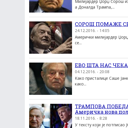
Милијардер Џорџ Сорош из
а Доналда Трампа,...
СОРОШ ПОМАЖЕ СРБ
24.12.2016. - 14:05
Амерички милијардер Џорџ 
се...
ЕВО ШТА НАС ЧЕКА: 
04.12.2016. - 20:08
Како присталице Саше Јанк
како...
ТРАМПОВА ПОБЕДА
Америчка нова поли
18.11.2016. - 8:28
У тексту који је потписао J