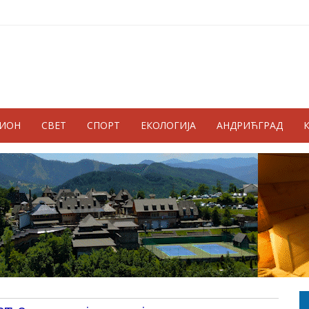
ГИОН
СВЕТ
СПОРТ
ЕКОЛОГИЈА
АНДРИЋГРАД