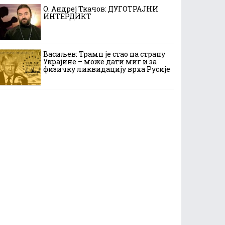
О. Андреј Ткачов: ДУГОТРАЈНИ
ИНТЕРДИКТ
Васиљев: Трамп је стао на страну
Украјине – може дати миг и за
физичку ликвидацију врха Русије