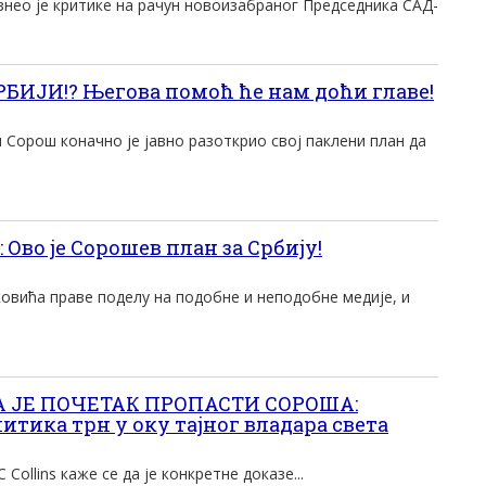
нео је критике на рачун новоизабраног Председника САД-
ИЈИ!? Његова помоћ ће нам доћи главе!
Сорош коначно је јавно разоткрио свој паклени план да
Ово је Сорошев план за Србију!
овића праве поделу на подобне и неподобне медије, и
 ЈЕ ПОЧЕТАК ПРОПАСТИ СОРОША:
тика трн у оку тајног владара света
C Collins каже се да је конкретне доказе...