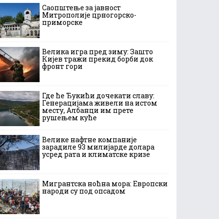
Саопштење за јавност
Митрополије црногорско-
приморске
Велика игра пред зиму: Зашто
Кијев тражи прекид борби док
фронт гори
Где ће Ђукићи дочекати славу:
Генерацијама живели на истом
месту, Албанци им прете
рушењем куће
Велике нафтне компаније
зарадиле 93 милијарде долара
усред рата и климатске кризе
Мигрантска ноћна мора: Европски
народи су под опсадом