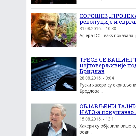
СОРОШЕВ „ПРОЈЕКА
револуције и сврг
31.08.2016. - 10:30
Афера DC Leaks показала је
ТРЕСЕ СЕ ВАШИНГТ
најповерљивије по
Бридлав
28.08.2016. - 9:04
Руски хакери су окривљен
Бредлова....
ОБЈАВЉЕНИ ТАЈНИ 
НАТО-а покушавао 
15.08.2016. - 13:11
Хакери су обjавили више о
води...