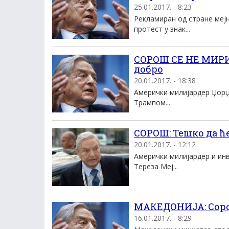
25.01.2017. - 8:23
Рекламиран од стране меј
протест у знак...
СОРОШ СЕ НЕ МИРИ
добро
20.01.2017. - 18:38
Амерички милијардер Џорџ
Трампом...
СОРОШ: Тешко да ће
20.01.2017. - 12:12
Амерички милијардер и ин
Тереза Меј...
МАКЕДОНИЈА: Соро
16.01.2017. - 8:29