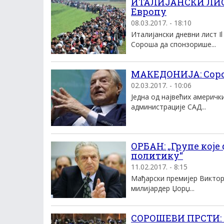
ИТАЛИЈАНСКИ ЛИСТ:
Европу
08.03.2017. - 18:10
Италијански дневни лист I
Сороша да спонзорише...
МАКЕДОНИЈА: Соро
02.03.2017. - 10:06
Једна од највећих америчк
администрације САД...
ОРБАН: „Групе које
политику“
11.02.2017. - 8:15
Мађарски премијер Виктор 
милијардер Џорџ...
СОРОШЕВИ ПРСТИ: 