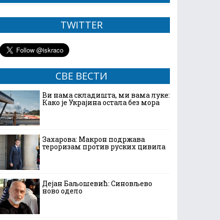
TWITTER
СВЕ ВЕСТИ
Ви нама складишта, ми вама луке:
Како је Украјина остала без мора
Захарова: Макрон подржава
тероризам против руских цивила
Дејан Баљошевић: Синовљево
ново одело