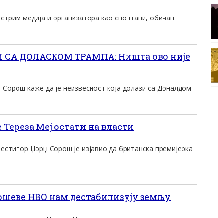
нстрим медија и организатора као спонтани, обичан
 СА ДОЛАСКОМ ТРАМПА: Ништа ово није
 Сорош каже да је неизвесност која долази са Доналдом
 Тереза Меј остати на власти
веститор Џорџ Сорош је изјавио да британска премијерка
шеве НВО нам дестабилизују земљу