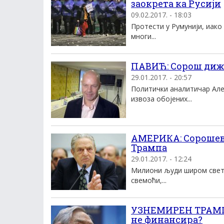
заокрета ка Русији
09.02.2017. - 18:03
Протести у Румунији, иако
многи...
ПАВИЋ: Сорош диж
29.01.2017. - 20:57
Политички аналитичар Але
извоза обојених...
АМЕРИКА: Сорошев
Трампа
29.01.2017. - 12:24
Милиони људи широм света
свемоћи,...
УЗНЕМИРЕН ТРАМП
не финансира?