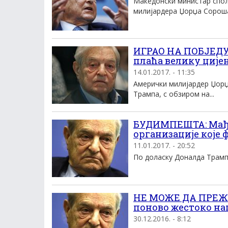
Македонски министар спољ
милијардера Џорџа Сороша 
ИГРАО НА ПОБЈЕДУ 
плаћа велику ције
14.01.2017. - 11:35
Амерички милијардер Џор
Трампа, с обзиром на...
БУДИМПЕШТА: Мађа
организације које
11.01.2017. - 20:52
По доласку Доналда Трампа 
НЕ МОЖЕ ДА ПРЕЖ
поново жестоко на
30.12.2016. - 8:12