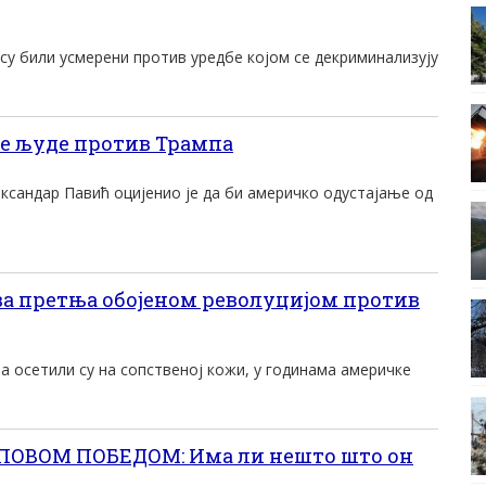
 су били усмерени против уредбе којом се декриминализују
е људе против Трампа
ксандар Павић оцијенио је да би америчко одустајање од
а претња обојеном револуцијом против
 осетили су на сопственој кожи, у годинама америчке
ОВОМ ПОБЕДОМ: Има ли нешто што он