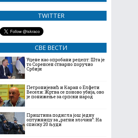
TWITTER
СВЕ ВЕСТИ
Уцене као опробани рецепт: Шта је
то Соренсен стварно поручио
Србији
Петронијевић и Каран о Елфети
Весели: Жртва се поново убија, ово
је понижење за српски народ
Приштина подигла још једну
оптужницу за „ратни злочин“: На
списку 20 људи