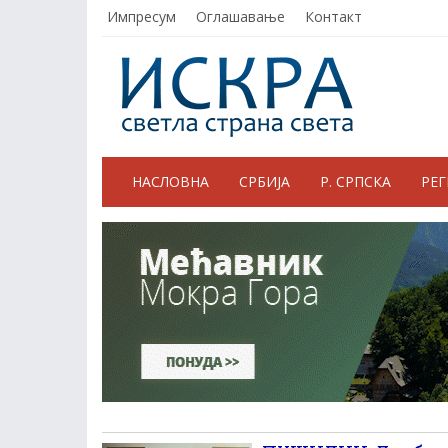
Импресум
Оглашавање
Контакт
НАСЛОВНА
СРБИЈА
Р. СРПСКА
РЕ