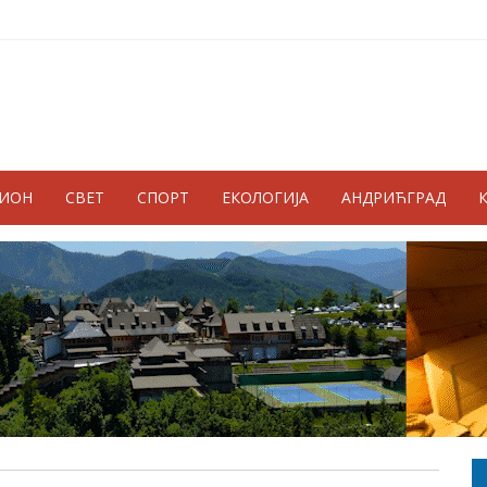
ГИОН
СВЕТ
СПОРТ
ЕКОЛОГИЈА
АНДРИЋГРАД