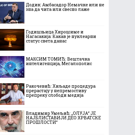
Додик: Амбасадор Немачке или не
зна да чита или свесно лаже
Годишњица Хирошиме и
Нагасакија: Какав је нуклеарни
статус света данас
МАКСИМ ТОМИЋ: Вештачка
интелигенција, Мегалополис
Ракочевић: Хиљаде процедура
прерастају у непремостиву
препреку слободи медија
Владимир Умељић: „ОЛУЈА“ ЈЕ
НАЈБЛИСТАВИЈИ ДЕО ХРВАТСКЕ
ПРОШЛОСТИ“