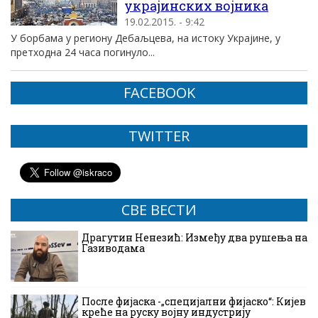
украјинских војника
19.02.2015. - 9:42
У борбама у региону Дебаљцева, на истоку Украјине, у
претходна 24 часа погинуло...
FACEBOOK
TWITTER
СВЕ ВЕСТИ
Драгутин Ненезић: Између два рушења на
Газиводама
После фијаска -„специјални фијаско“: Кијев
креће на руску војну индустрију