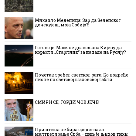
Михаило Меденица: Зар да Зеленског
дочекујеш, моја Србијо?!
Готово је: Маск не дозвољава Кијеву да
користи „Старлинк“ за нападе на Русију?
Почетак трећег светског рата: Ко покреће
пионе на светској шаховској табли
СМИРИ СЕ, ГОРДИ ЧОВЈЕЧЕ!
Приштина не бира средства за
малтретирање Срба – циљ је њихов тихи