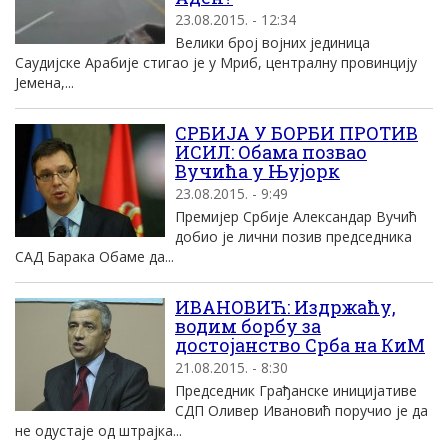
23.08.2015. - 12:34
Велики број војних јединица
Саудијске Арабије стигао је у Мриб, централну провинцију
Јемена,...
СРБИЈА У БОРБИ ПРОТИВ
ИСИЛ: Обама позвао
Вучића у Њујорк
23.08.2015. - 9:49
Премијер Србије Александар Вучић
добио је лични позив председника
САД Барака Обаме да...
ИВАНОВИЋ: Издржаћу,
водим борбу за
достојанство Срба на КиМ
21.08.2015. - 8:30
Председник Грађанске иницијативе
СДП Оливер Ивановић поручио је да
не одустаје од штрајка...