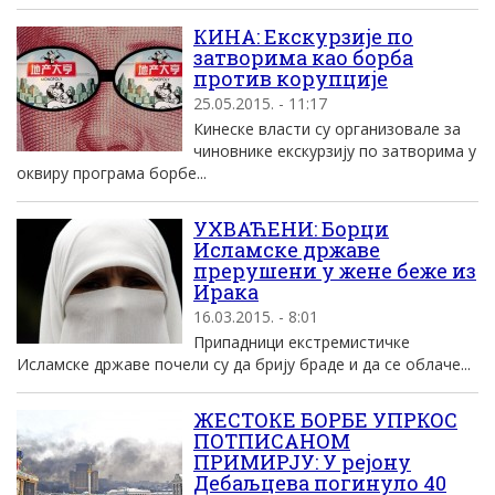
КИНА: Екскурзије по
затворима као борба
против корупције
25.05.2015. - 11:17
Кинеске власти су организовале за
чиновнике екскурзију по затворима у
оквиру програма борбе...
УХВАЋЕНИ: Борци
Исламске државе
прерушени у жене беже из
Ирака
16.03.2015. - 8:01
Припадници екстремистичке
Исламске државе почели су да брију браде и да се облаче...
ЖЕСТОКЕ БОРБЕ УПРКОС
ПОТПИСАНОМ
ПРИМИРЈУ: У рејону
Дебаљцева погинуло 40