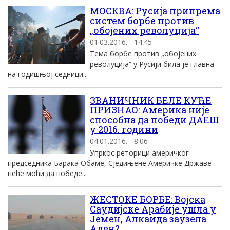
МОСКВА: Русијa припрема
систем борбе против
„обојених револуција“
01.03.2016. - 14:45
Тема борбе против „обојених
револуција“ у Русији била је главна
на годишњој седници...
ЗВАНИЧНИК БЕЛЕ КУЋЕ
ПРИЗНАО: Америка није
способна да победи ДАЕШ
у 2016. години
04.01.2016. - 8:06
Упркос реторици америчког
председника Барака Обаме, Сједињене Америчке Државе
неће моћи да победе...
ЖЕСТОКЕ БОРБЕ: Војска
Саудијске Арабије ушла у
Јемен, Алкаида заузела
Аден?