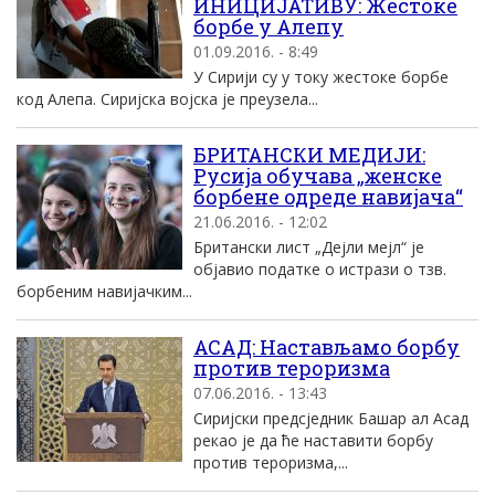
ИНИЦИЈАТИВУ: Жестоке
борбе у Алепу
01.09.2016. - 8:49
У Сирији су у току жестоке борбе
код Алепа. Сиријска војска је преузела...
БРИТАНСКИ МЕДИЈИ:
Русија обучава „женске
борбене одреде навијача“
21.06.2016. - 12:02
Британски лист „Дејли мејл“ је
објавио податке о истрази о тзв.
борбеним навијачким...
АСАД: Настављамо борбу
против тероризма
07.06.2016. - 13:43
Сиријски предсједник Башар ал Асад
рекао је да ће наставити борбу
против тероризма,...