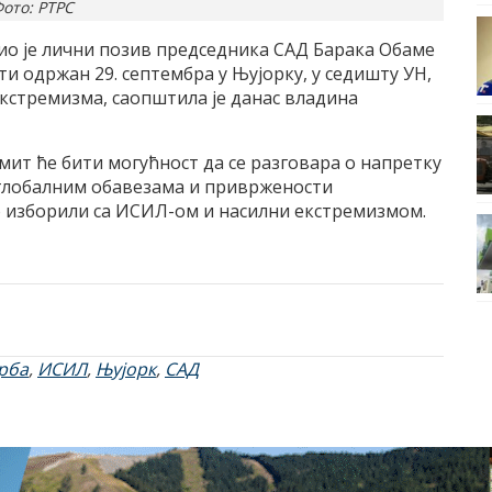
ото: РТРС
ио је лични позив председника САД Барака Обаме
ти одржан 29. септембра у Њујорку, у седишту УН,
кстремизма, саопштила је данас владина
амит ће бити могућност да се разговара о напретку
, глобалним обавезама и привржености
 изборили са ИСИЛ-ом и насилни екстремизмом.
рба
,
ИСИЛ
,
Њујорк
,
САД