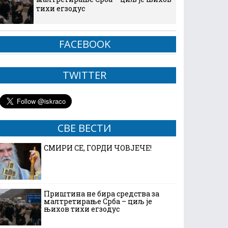
тихи егзодус
FACEBOOK
TWITTER
СВЕ ВЕСТИ
СМИРИ СЕ, ГОРДИ ЧОВЈЕЧЕ!
Приштина не бира средства за
малтретирање Срба – циљ је
њихов тихи егзодус