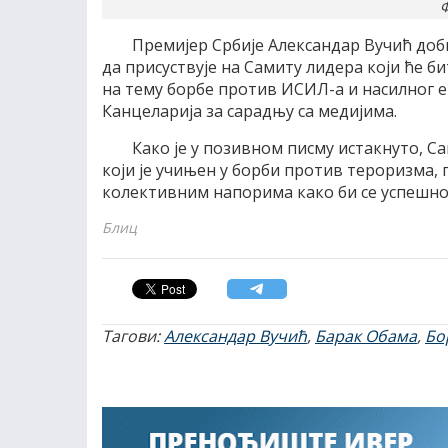
Ф
Премијер Србије Александар Вучић доб
да присуствује на Самиту лидера који ће би
на тему борбе против ИСИЛ-а и насилног е
Канцеларија за сарадњу са медијима.
Како је у позивном писму истакнуто, С
који је учињен у борби против тероризма
колективним напорима како би се успешно
Блиц
Тагови:
Александар Вучић
,
Барак Обама
,
Бо