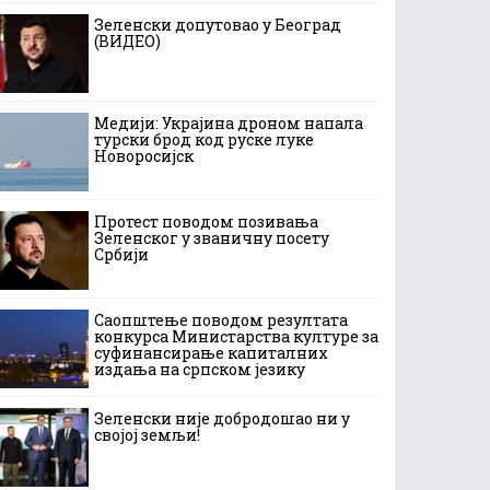
Зеленски допутовао у Београд
(ВИДЕО)
Медији: Украјина дроном напала
турски брод код руске луке
Новоросијск
Протест поводом позивања
Зеленског у званичну посету
Србији
Саопштење поводом резултата
конкурса Министарства културе за
суфинансирање капиталних
издања на српском језику
Зеленски није добродошао ни у
својој земљи!