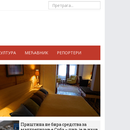
КУЛТУРА
МЕЋАВНИК
РЕПОРТЕРИ
Приштина не бира средства за
малтретирање Срба – циљ је њихов