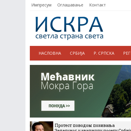
Импресум
Оглашавање
Контакт
НАСЛОВНА
СРБИЈА
Р. СРПСКА
РЕ
Протест поводом позивања
Зеленског у званичну посету Србиј