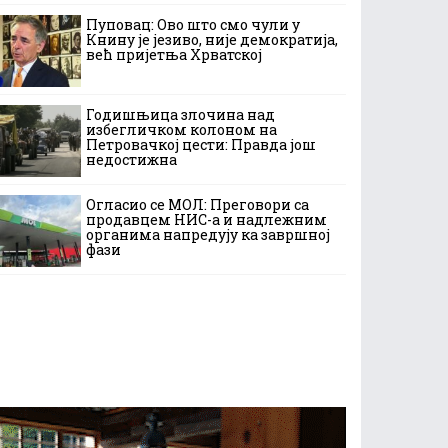
Пуповац: Ово што смо чули у
Книну је језиво, није демократија,
већ пријетња Хрватској
Годишњица злочина над
избегличком колоном на
Петровачкој цести: Правда још
недостижна
Огласио се МОЛ: Преговори са
продавцем НИС-а и надлежним
органима напредују ка завршној
фази