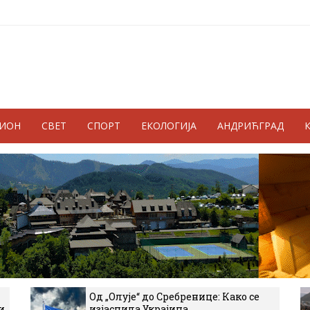
ГИОН
СВЕТ
СПОРТ
ЕКОЛОГИЈА
АНДРИЋГРАД
Од „Олује“ до Сребренице: Како се
и
изјаснила Украјина