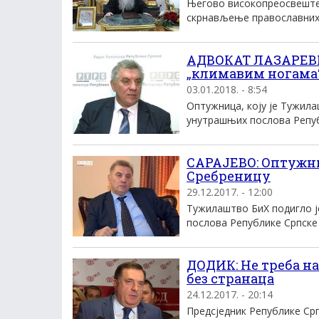
Његово високопреосвеште
скрнављење православних 
АДВОКАТ ЛАЗАРЕВИ
„климавим ногама
03.01.2018. - 8:54
Оптужница, коју је Тужил
унутрашњих послова Републ
САРАЈЕВО: Оптужни
Сребреницу
29.12.2017. - 12:00
Тужилаштво БиХ подигло 
послова Републике Српске 
ДОДИК: Не треба на
без странаца
24.12.2017. - 20:14
Предсједник Републике Ср