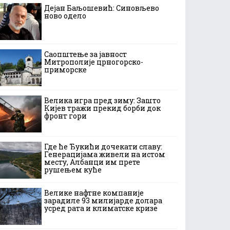
Дејан Баљошевић: Синовљево
ново одело
Саопштење за јавност
Митрополије црногорско-
приморске
Велика игра пред зиму: Зашто
Кијев тражи прекид борби док
фронт гори
Где ће Ђукићи дочекати славу:
Генерацијама живели на истом
месту, Албанци им прете
рушењем куће
Велике нафтне компаније
зарадиле 93 милијарде долара
усред рата и климатске кризе