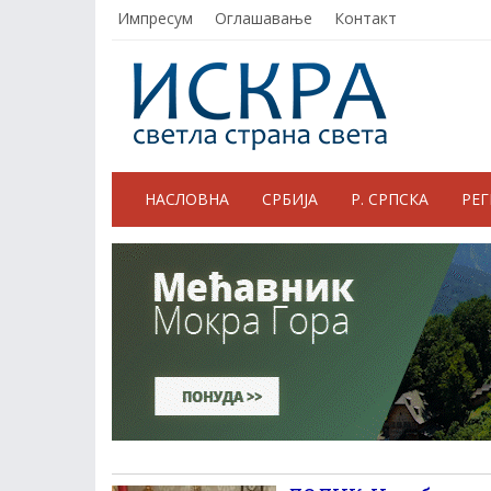
Импресум
Оглашавање
Контакт
НАСЛОВНА
СРБИЈА
Р. СРПСКА
РЕ