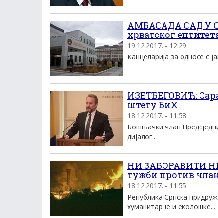
АМБАСАДА САД У С
хрватског ентитет
19.12.2017. - 12:29
Канцеларија за односе с ја
ИЗЕТБЕГОВИЋ: Сара
штету БиХ
18.12.2017. - 11:58
Бошњачки члан Предсједни
дијалог...
НИ ЗАБОРАВИТИ НИ
тужби против чла
18.12.2017. - 11:55
Република Српска придруж
хуманитарне и еколошке...