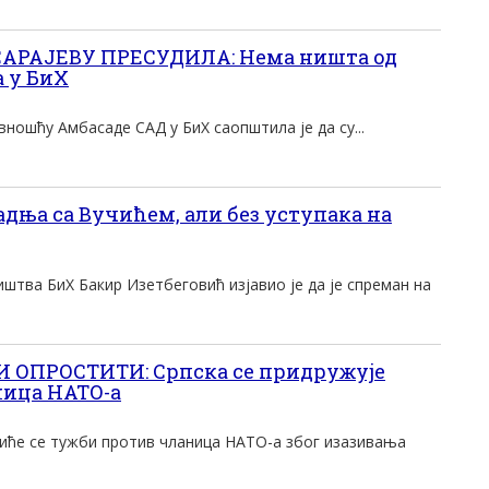
АРАЈЕВУ ПРЕСУДИЛА: Нема ништа од
а у БиХ
вношћу Амбасаде САД у БиХ саопштила је да су...
дња са Вучићем, али без уступака на
штва БиХ Бакир Изетбеговић изјавио је да је спреман на
 ОПРОСТИТИ: Српска се придружује
ница НАТО-а
иће се тужби против чланица НАТО-а због изазивања