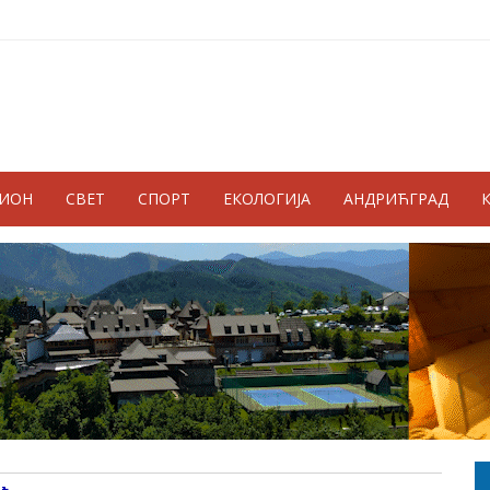
ГИОН
СВЕТ
СПОРТ
ЕКОЛОГИЈА
АНДРИЋГРАД