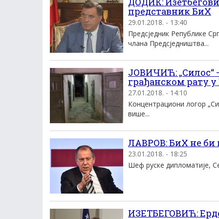
ДОДИК: Изетбегови
представник БиХ
29.01.2018. - 13:40
Предсједник Републике Ср
члана Предсједништва...
ЈОВИЧИЋ: „Силос“ 
грађанском рату у
27.01.2018. - 14:10
Концентрациони логор „Сил
више...
ЛАВРОВ: БиХ не би 
23.01.2018. - 18:25
Шеф руске дипломатије, Сер
ИЗЕТБЕГОВИЋ: Ерд