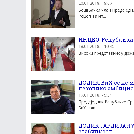
20.01.2018. - 9:07
Бошњачки члан Предсједни
Реџеп Тајип...
ИНЦКО: Република 
18.01.2018. - 10:45
Високи представник у држа
ДОДИК: БиХ се не м
неколико амбициоз
17.01.2018. - 9:51
Предсједник Републике Срп
БиХ, али...
ДОДИК ГАРДИЈАНУ:
стабилност