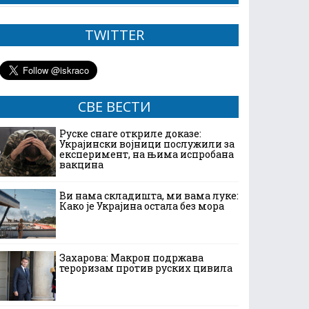
TWITTER
СВЕ ВЕСТИ
Руске снаге откриле доказе:
Украјински војници послужили за
експеримент, на њима испробана
вакцина
Ви нама складишта, ми вама луке:
Како је Украјина остала без мора
Захарова: Макрон подржава
тероризам против руских цивила