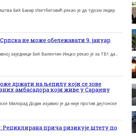
штва БиХ Бакир Изетбеговић рекао је да турски лидер
Српска не може обележавати 9. јануар
вној заједници БиХ Валентин Инцко рекао је за ТВ1 да...
оже држати на љепилу који се зове
них амбасадора који живе у Сарајеву
ске Милорад Додик изјавио је да није против дејтонске
 Рециклирана прича ризикује штету по