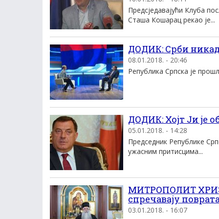
Предсједавајући Клуба по
Сташа Кошарац рекао је...
ДОДИК: Срби никад
08.01.2018. - 20:46
Република Српска је прошл
ДОДИК: Хојт Ји је 
05.01.2018. - 14:28
Председник Републике Српс
ужасним притисцима...
МИТРОПОЛИТ ХРИЗ
спречавају поврат
03.01.2018. - 16:07