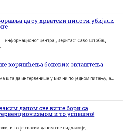
боравља да су хрватски пилоти убијали
рце
 – информационог центра „Веритас“ Саво Штрбац
.
ше коришћења бонских овлаштења
а шта да интервенише у БиХ ни по једном питању, а...
сваким даном све више бори са
ервенционизмом и то успешно!
ажи, и то је сваким даном све видљивије,...