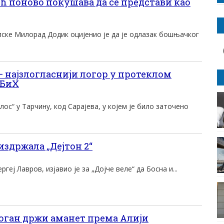
ћ поново покушава да се представи као
пске Милорад Додик оцијенио је да је одлазак бошњачког
– најзлогласнији логор у протеклом
 БиХ
ос“ у Тарчину, код Сарајева, у којем је било заточено
издржала „Дејтон 2“
геј Лавров, изјавио је за „Дојче веле“ да Босна и...
оган држи аманет према Алији