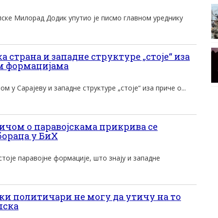
пске Милорад Додик упутио је писмо главном уреднику
страна и западне структуре „стоје“ иза
м формацијама
 у Сарајеву и западне структуре „стоје“ иза приче о...
чом о паравојскама прикрива се
бораца у БиХ
стоје паравојне формације, што знају и западне
 политичари не могу да утичу на то
пска