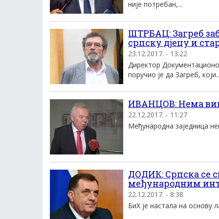
није потребан,...
ШТРБАЦ: Загреб за
српску дјецу и ста
23.12.2017. - 13:22
Директор Документационо
поручио је да Загреб, који..
ИВАНЦОВ: Нема ви
22.12.2017. - 11:27
Међународна заједница нем
ДОДИК: Српска се 
међународним инт
22.12.2017. - 8:38
БиХ је настала на основу л