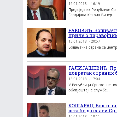
16.01.2018. - 16:19
Предсједник Републике Ср
Гардијана Кетрин Винер...
РАКОВИЋ: Бошњачка 
приче о паравојни
13.01.2018. - 20:57
Бошњачка страна са центром
ГАЛИЈАШЕВИЋ: При
повратак страних 
13.01.2018. - 17:04
У Републици Српској не по
обавјештајне службе,...
КОШАРАЦ: Бошњачки
шта ће да слави Ср
10.01.2018. - 18:11