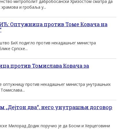
нство митрополит дабробосански Хризостом сматра да
храмова и гробаља у...
Ћ: Оптужница против Томе Ковача на
“
аштво БиХ подигло против некадашњег министра
ике Српске...
ца против Томислава Ковача за
је оптужницу против некадашњег министра унутрашњих
Томислава...
м „Дејтон два“, него унутрашњи договор
пске Милорад Додик поручио је да Босни и Херцеговини