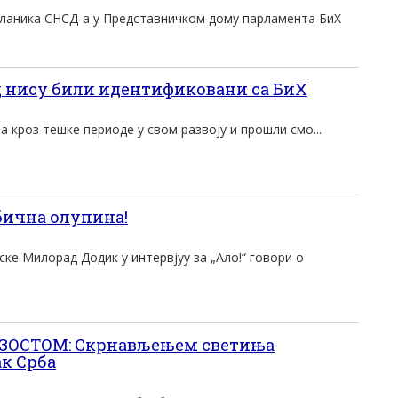
сланика СНСД-а у Представничком дому парламента БиХ
 нису били идентификовани са БиХ
а кроз тешке периоде у свом развоју и прошли смо...
обична олупина!
ке Милорад Додик у интервјуу за „Ало!“ говори о
ОСТОМ: Скрнављењем светиња
ак Срба